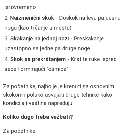
istovremeno
Naizmenični skok
- Doskok na levu pa desnu
nogu (kao trčanje u mestu)
Skakanje na jednoj nozi
- Preskakanje
uzastopno sa jedne pa druge noge
Skok sa prekrštanjem
- Krstite ruke ispred
sebe formirajući "osmice"
Za početnike, najbolje je krenuti sa osnovnim
skokom i polako usvajati druge tehnike kako
kondicija i veština napreduju.
Koliko dugo treba vežbati?
Za početnike: