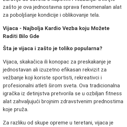
zašto je ova jednostavna sprava fenomenalan alat
za poboljšanje kondicije i oblikovanje tela.
Vijaca - Najbolja Kardio Vezba koju Možete
Raditi Bilo Gde
Šta je vijaca i zašto je toliko popularna?
Vijaca, skakačica ili konopac za preskakanje je
jednostavan ali izuzetno efikasan rekvizit za
vežbanje koji koriste sportisti, rekreativci i
profesionalni atleti širom sveta. Ova tradicionalna
igračka iz detinjstva pretvorila se u ozbiljan fitness
alat zahvaljujući brojnim zdravstvenim prednostima
koje pruža.
Za razliku od skupe opreme u teretani, vijaca je