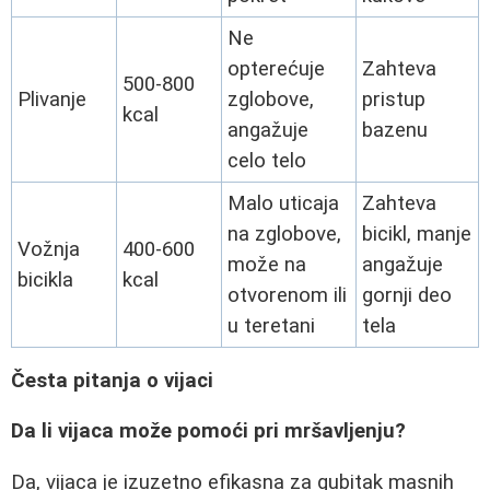
Ne
opterećuje
Zahteva
500-800
Plivanje
zglobove,
pristup
kcal
angažuje
bazenu
celo telo
Malo uticaja
Zahteva
na zglobove,
bicikl, manje
Vožnja
400-600
može na
angažuje
bicikla
kcal
otvorenom ili
gornji deo
u teretani
tela
Česta pitanja o vijaci
Da li vijaca može pomoći pri mršavljenju?
Da, vijaca je izuzetno efikasna za gubitak masnih