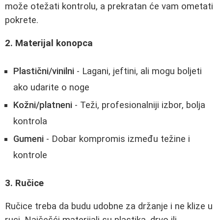
može otežati kontrolu, a prekratan će vam ometati
pokrete.
2. Materijal konopca
Plastični/vinilni
- Lagani, jeftini, ali mogu boljeti
ako udarite o noge
Kožni/platneni
- Teži, profesionalniji izbor, bolja
kontrola
Gumeni
- Dobar kompromis između težine i
kontrole
3. Ručice
Ručice treba da budu udobne za držanje i ne klize u
ruci. Najčešći materijali su plastika, drvo ili