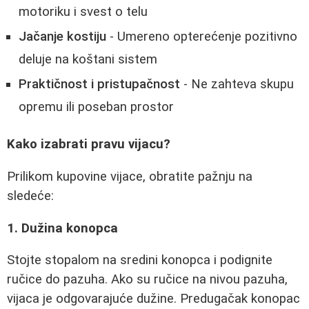
motoriku i svest o telu
Jačanje kostiju
- Umereno opterećenje pozitivno
deluje na koštani sistem
Praktičnost i pristupačnost
- Ne zahteva skupu
opremu ili poseban prostor
Kako izabrati pravu vijacu?
Prilikom kupovine vijace, obratite pažnju na
sledeće:
1. Dužina konopca
Stojte stopalom na sredini konopca i podignite
ručice do pazuha. Ako su ručice na nivou pazuha,
vijaca je odgovarajuće dužine. Predugačak konopac