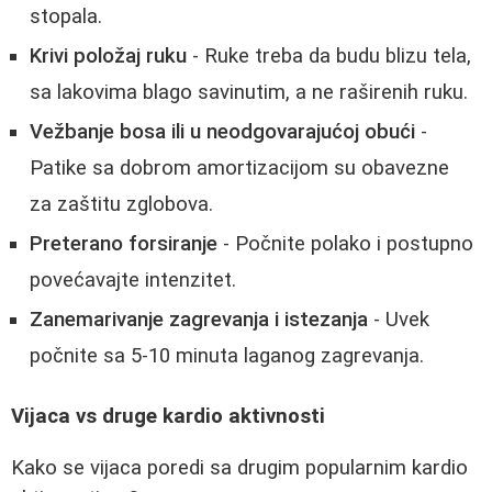
stopala.
Krivi položaj ruku
- Ruke treba da budu blizu tela,
sa lakovima blago savinutim, a ne raširenih ruku.
Vežbanje bosa ili u neodgovarajućoj obući
-
Patike sa dobrom amortizacijom su obavezne
za zaštitu zglobova.
Preterano forsiranje
- Počnite polako i postupno
povećavajte intenzitet.
Zanemarivanje zagrevanja i istezanja
- Uvek
počnite sa 5-10 minuta laganog zagrevanja.
Vijaca vs druge kardio aktivnosti
Kako se vijaca poredi sa drugim popularnim kardio