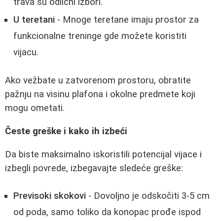
trava su odlični izbori.
U teretani
- Mnoge teretane imaju prostor za
funkcionalne treninge gde možete koristiti
vijacu.
Ako vežbate u zatvorenom prostoru, obratite
pažnju na visinu plafona i okolne predmete koji
mogu ometati.
Česte greške i kako ih izbeći
Da biste maksimalno iskoristili potencijal vijace i
izbegli povrede, izbegavajte sledeće greške:
Previsoki skokovi
- Dovoljno je odskočiti 3-5 cm
od poda, samo toliko da konopac prođe ispod