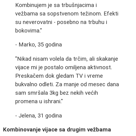
Kombinujem je sa trbušnjacima i
vežbama sa sopstvenom težinom. Efekti
su neverovatni - posebno na trbuhu i
bokovima."
- Marko, 35 godina
"Nikad nisam volela da trčim, ali skakanje
vijace mi je postalo omiljena aktivnost.
Preskačem dok gledam TV i vreme
bukvalno odleti. Za manje od mesec dana
sam smršala 3kg bez nekih većih
promena u ishrani."
- Jelena, 31 godina
Kombinovanje vijace sa drugim vežbama