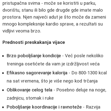
pristupačna svima - može se koristiti u parku,
dvorištu, stanu ili bilo gde drugde gde imate malo
prostora. Njen najveći adut je što može da zameni
mnogo kompleksnije kardio sprave, a rezultati su
vidljivi veoma brzo.
Prednosti preskakanja vijace
Brzo poboljšanje kondicije
- Već posle nekoliko
treninga osetićete da vam je izdržljivost veća
Efikasno sagorevanje kalorija
- Do 800-1300 kcal
na sat vremena, što je više nego kod trčanja
Oblikovanje celog tela
- Posebno deluje na noge,
zadnjicu, stomak i ruke
Poboljšanje koordinacije i ravnoteže
- Razvija