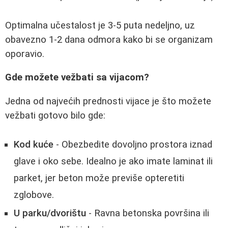
Optimalna učestalost je 3-5 puta nedeljno, uz
obavezno 1-2 dana odmora kako bi se organizam
oporavio.
Gde možete vežbati sa vijacom?
Jedna od najvećih prednosti vijace je što možete
vežbati gotovo bilo gde:
Kod kuće
- Obezbedite dovoljno prostora iznad
glave i oko sebe. Idealno je ako imate laminat ili
parket, jer beton može previše opteretiti
zglobove.
U parku/dvorištu
- Ravna betonska površina ili