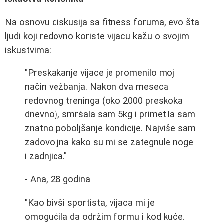
Na osnovu diskusija sa fitness foruma, evo šta
ljudi koji redovno koriste vijacu kažu o svojim
iskustvima:
"Preskakanje vijace je promenilo moj
način vežbanja. Nakon dva meseca
redovnog treninga (oko 2000 preskoka
dnevno), smršala sam 5kg i primetila sam
znatno poboljšanje kondicije. Najviše sam
zadovoljna kako su mi se zategnule noge
i zadnjica."
- Ana, 28 godina
"Kao bivši sportista, vijaca mi je
omogućila da održim formu i kod kuće.