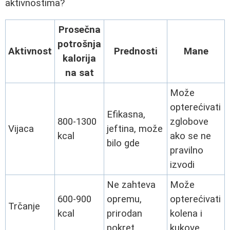
aktivnostima?
Prosečna
potrošnja
Aktivnost
Prednosti
Mane
kalorija
na sat
Može
opterećivati
Efikasna,
800-1300
zglobove
Vijaca
jeftina, može
kcal
ako se ne
bilo gde
pravilno
izvodi
Ne zahteva
Može
600-900
opremu,
opterećivati
Trčanje
kcal
prirodan
kolena i
pokret
kukove