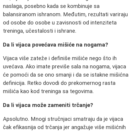
naslaga, posebno kada se kombinuje sa
balansiranom ishranom. Međutim, rezultati variraju
od osobe do osobe u zavisnosti od intenziteta
treninga, učestalosti i ishrane.
Da li vijaca povećava mišiće na nogama?
Vijaca više zateže i definiše mišiće nego što ih
uvećava. Ako imate previše sala na nogama, vijaca
će pomoći da se ono smanji i da se istakne mišićna
definicija. Retko dovodi do prekomernog rasta
mišića kao kod treninga sa tegovima.
Da li vijaca može zameniti trčanje?
Apsolutno. Mnogi stručnjaci smatraju da je vijaca
čak efikasnija od trčanja jer angažuje više mišićnih