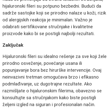
hijaluronski fileri su potpuno bezbedni. Budući da
sadrže sastojke koji se prirodno nalaze u koži, rizik
od alergijskih reakcija je minimalan. Važno je
odabrati sertifikovane stručnjake i kvalitetne
proizvode kako bi se postigli najbolji rezultati.
Zaključak
Hijaluronski fileri su idealno rešenje za sve koji žele
prirodno osveženje, povećanje usana ili
popunjavanje bora bez hirurške intervencije. Ovaj
neinvazivni tretman omogućava brzo i efikasno
podmlađivanje, uz dugotrajne rezultate. Ako
razmišljate o hijaluronskim filerima, obavezno se
konsultujte sa stručnjakom kako biste postigli
željeni izgled na siguran i profesionalan način.