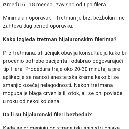
između 6 i 18 meseci, zavisno od tipa filera.
Minimalan oporavak - Tretman je brz, bezbolan i ne
zahteva dug period oporavka.
Kako izgleda tretman hijaluronskim filerima?
Pre tretmana, stručnjak obavlja konsultaciju kako bi
procenio potrebe pacijenta i odabrao odgovarajući
tip filera. Procedura traje oko 20-30 minuta, a pre
aplikacije se nanosi anestetska krema kako bi se
smanjio osećaj nelagodnosti. Nakon tretmana
moguća je blaga crvenila ili otok, ali se oni povlače
u roku od nekoliko dana.
Da li su hijaluronski fileri bezbedni?
Kada se primenjuju od strane iskusnih stručnjaka,