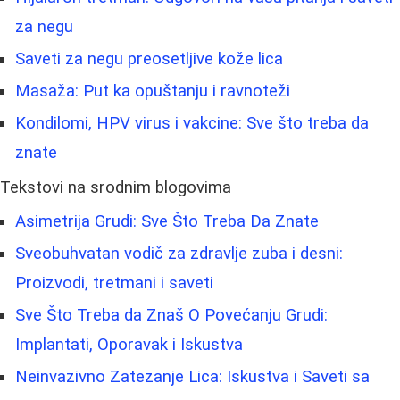
za negu
Saveti za negu preosetljive kože lica
Masaža: Put ka opuštanju i ravnoteži
Kondilomi, HPV virus i vakcine: Sve što treba da
znate
Tekstovi na srodnim blogovima
Asimetrija Grudi: Sve Što Treba Da Znate
Sveobuhvatan vodič za zdravlje zuba i desni:
Proizvodi, tretmani i saveti
Sve Što Treba da Znaš O Povećanju Grudi:
Implantati, Oporavak i Iskustva
Neinvazivno Zatezanje Lica: Iskustva i Saveti sa