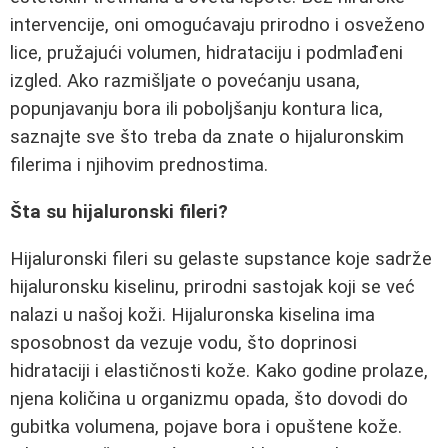
intervencije, oni omogućavaju prirodno i osveženo
lice, pružajući volumen, hidrataciju i podmlađeni
izgled. Ako razmišljate o povećanju usana,
popunjavanju bora ili poboljšanju kontura lica,
saznajte sve što treba da znate o hijaluronskim
filerima i njihovim prednostima.
Šta su hijaluronski fileri?
Hijaluronski fileri su gelaste supstance koje sadrže
hijaluronsku kiselinu, prirodni sastojak koji se već
nalazi u našoj koži. Hijaluronska kiselina ima
sposobnost da vezuje vodu, što doprinosi
hidrataciji i elastičnosti kože. Kako godine prolaze,
njena količina u organizmu opada, što dovodi do
gubitka volumena, pojave bora i opuštene kože.