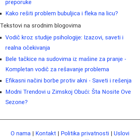
preporuke
Kako rešiti problem bubuljica i fleka na licu?
Tekstovi na srodnim blogovima
Vodič kroz studije psihologije: Izazovi, saveti i
realna očekivanja
Bele tačkice na sudovima iz mašine za pranje -
Kompletan vodič za rešavanje problema
Efikasni načini borbe protiv akni - Saveti i rešenja
Modni Trendovi u Zimskoj Obući: Šta Nosite Ove
Sezone?
O nama
|
Kontakt
|
Politika privatnosti
|
Uslovi