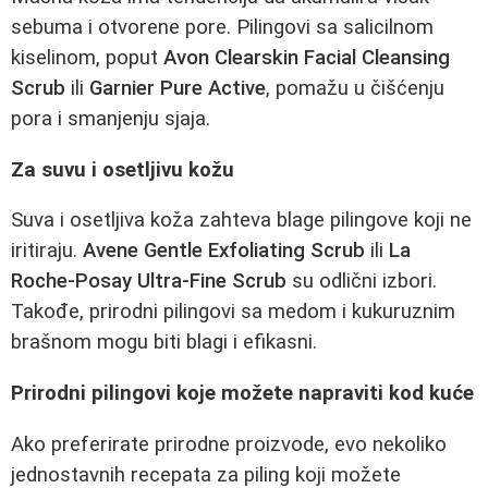
sebuma i otvorene pore. Pilingovi sa salicilnom
kiselinom, poput
Avon Clearskin Facial Cleansing
Scrub
ili
Garnier Pure Active
, pomažu u čišćenju
pora i smanjenju sjaja.
Za suvu i osetljivu kožu
Suva i osetljiva koža zahteva blage pilingove koji ne
iritiraju.
Avene Gentle Exfoliating Scrub
ili
La
Roche-Posay Ultra-Fine Scrub
su odlični izbori.
Takođe, prirodni pilingovi sa medom i kukuruznim
brašnom mogu biti blagi i efikasni.
Prirodni pilingovi koje možete napraviti kod kuće
Ako preferirate prirodne proizvode, evo nekoliko
jednostavnih recepata za piling koji možete