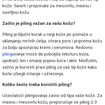
kože. Saveti i preporuke za mesovitu, masnu i
osetljivu kožu.
Zašto je piling važan za vašu kožu?
Piling je ključni korak u negi kože jer pomaže u
uklanjanju mrtvih ćelija, otvara pore i priprema kožu
za bolju apsorpciju kremi i serumova. Redovno
piling
ovanje može da poboljša teksturu kože,
ujednači ten i smanji pojavu bora i akni. Međutim,
važno je koristiti pravi piling za vaš tip kože kako
biste izbegli iritacije i oštećenja.
Koliko često treba koristiti piling?
Učestalost pilingovanja zavisi od tipa vaše kože. Za
masnu i mesovitu kožu, preporučuje se piling 2-3