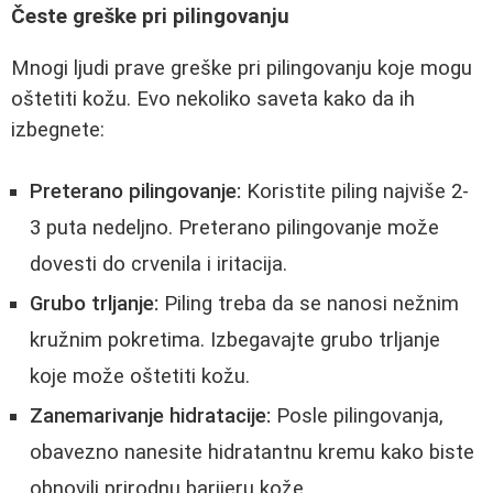
Česte greške pri pilingovanju
Mnogi ljudi prave greške pri pilingovanju koje mogu
oštetiti kožu. Evo nekoliko saveta kako da ih
izbegnete:
Preterano pilingovanje:
Koristite piling najviše 2-
3 puta nedeljno. Preterano pilingovanje može
dovesti do crvenila i iritacija.
Grubo trljanje:
Piling treba da se nanosi nežnim
kružnim pokretima. Izbegavajte grubo trljanje
koje može oštetiti kožu.
Zanemarivanje hidratacije:
Posle pilingovanja,
obavezno nanesite hidratantnu kremu kako biste
obnovili prirodnu barijeru kože.