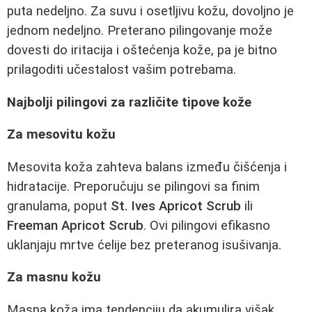
puta nedeljno. Za suvu i osetljivu kožu, dovoljno je
jednom nedeljno. Preterano pilingovanje može
dovesti do iritacija i oštećenja kože, pa je bitno
prilagoditi učestalost vašim potrebama.
Najbolji pilingovi za različite tipove kože
Za mesovitu kožu
Mesovita koža zahteva balans između čišćenja i
hidratacije. Preporučuju se pilingovi sa finim
granulama, poput
St. Ives Apricot Scrub
ili
Freeman Apricot Scrub
. Ovi pilingovi efikasno
uklanjaju mrtve ćelije bez preteranog isušivanja.
Za masnu kožu
Masna koža ima tendenciju da akumulira višak