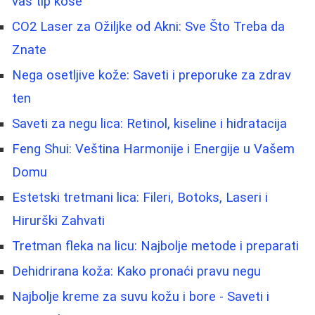
vaš tip kose
CO2 Laser za Ožiljke od Akni: Sve Što Treba da
Znate
Nega osetljive kože: Saveti i preporuke za zdrav
ten
Saveti za negu lica: Retinol, kiseline i hidratacija
Feng Shui: Veština Harmonije i Energije u Vašem
Domu
Estetski tretmani lica: Fileri, Botoks, Laseri i
Hirurški Zahvati
Tretman fleka na licu: Najbolje metode i preparati
Dehidrirana koža: Kako pronaći pravu negu
Najbolje kreme za suvu kožu i bore - Saveti i