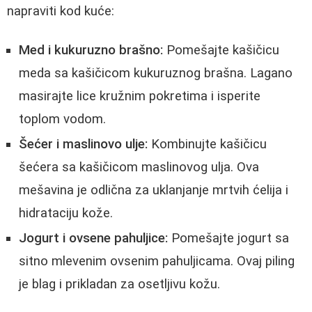
napraviti kod kuće:
Med i kukuruzno brašno:
Pomešajte kašičicu
meda sa kašičicom kukuruznog brašna. Lagano
masirajte lice kružnim pokretima i isperite
toplom vodom.
Šećer i maslinovo ulje:
Kombinujte kašičicu
šećera sa kašičicom maslinovog ulja. Ova
mešavina je odlična za uklanjanje mrtvih ćelija i
hidrataciju kože.
Jogurt i ovsene pahuljice:
Pomešajte jogurt sa
sitno mlevenim ovsenim pahuljicama. Ovaj piling
je blag i prikladan za osetljivu kožu.