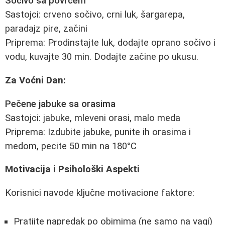
Sočivo sa povrćem
Sastojci: crveno sočivo, crni luk, šargarepa,
paradajz pire, začini
Priprema: Prodinstajte luk, dodajte oprano sočivo i
vodu, kuvajte 30 min. Dodajte začine po ukusu.
Za Voćni Dan:
Pečene jabuke sa orasima
Sastojci: jabuke, mleveni orasi, malo meda
Priprema: Izdubite jabuke, punite ih orasima i
medom, pecite 50 min na 180°C
Motivacija i Psihološki Aspekti
Korisnici navode ključne motivacione faktore:
Pratiite napredak po obimima (ne samo na vagi)