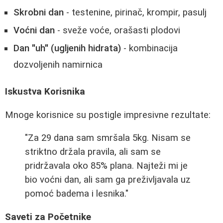
Skrobni dan
- testenine, pirinač, krompir, pasulj
Voćni dan
- sveže voće, orašasti plodovi
Dan "uh" (ugljenih hidrata)
- kombinacija
dozvoljenih namirnica
Iskustva Korisnika
Mnoge korisnice su postigle impresivne rezultate:
"Za 29 dana sam smršala 5kg. Nisam se
striktno držala pravila, ali sam se
pridržavala oko 85% plana. Najteži mi je
bio voćni dan, ali sam ga preživljavala uz
pomoć badema i lesnika."
Saveti za Početnike