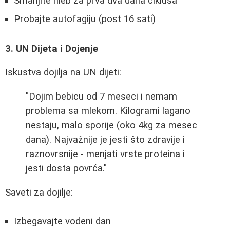
Smanjite hleb za prva dva dana ciklusa
Probajte autofagiju (post 16 sati)
3. UN Dijeta i Dojenje
Iskustva dojilja na UN dijeti:
"Dojim bebicu od 7 meseci i nemam
problema sa mlekom. Kilogrami lagano
nestaju, malo sporije (oko 4kg za mesec
dana). Najvažnije je jesti što zdravije i
raznovrsnije - menjati vrste proteina i
jesti dosta povrća."
Saveti za dojilje:
Izbegavajte vodeni dan