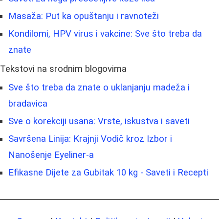
Masaža: Put ka opuštanju i ravnoteži
Kondilomi, HPV virus i vakcine: Sve što treba da
znate
Tekstovi na srodnim blogovima
Sve što treba da znate o uklanjanju madeža i
bradavica
Sve o korekciji usana: Vrste, iskustva i saveti
Savršena Linija: Krajnji Vodič kroz Izbor i
Nanošenje Eyeliner-a
Efikasne Dijete za Gubitak 10 kg - Saveti i Recepti