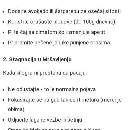
Dodajte avokado ili šargarepu za osećaj sitosti
Koristite orašaste plodove (do 100g dnevno)
Pijte čaj sa cimetom koji smanjuje apetit
Pripremite pečene jabuke punjene orasima
2. Stagnacija u Mršavljenju
Kada kilogrami prestanu da padaju:
Ne odustajte - to je normalna pojava
Fokusirajte se na gubitak centimetara (merenje
obima)
Uključite lagane vežbe ili šetnju