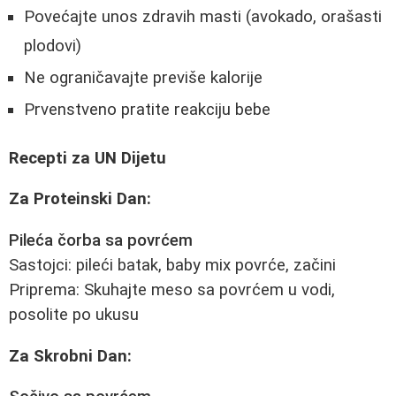
Povećajte unos zdravih masti (avokado, orašasti
plodovi)
Ne ograničavajte previše kalorije
Prvenstveno pratite reakciju bebe
Recepti za UN Dijetu
Za Proteinski Dan:
Pileća čorba sa povrćem
Sastojci: pileći batak, baby mix povrće, začini
Priprema: Skuhajte meso sa povrćem u vodi,
posolite po ukusu
Za Skrobni Dan: