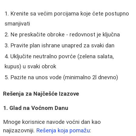
Krenite sa većim porcijama koje ćete postupno
smanjivati
Ne preskačite obroke - redovnost je ključna
Pravite plan ishrane unapred za svaki dan
Uključite neutralno povrće (zelena salata,
kupus) u svaki obrok
Pazite na unos vode (minimalno 2l dnevno)
Rešenja za Najčešće Izazove
1. Glad na Voćnom Danu
Mnoge korisnice navode voćni dan kao
najizazovniji.
Rešenja koja pomažu
: