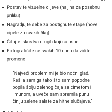
Postavite vizuelne ciljeve (haljina za posebnu
priliku)
Nagradjujte sebe za postignute etape (nove
cipele za svakih 5kg)
Čitajte iskustva drugih koji su uspeli
Fotografišite se svakih 10 dana da vidite
promene
"Najveći problem mi je bio noćni glad.
Rešila sam ga tako što sam popodne
popila šolju zelenog čaja sa cimetom i
limunom, a uveče sam spremila punu
činiju zelene salate za hitne slučajeve."