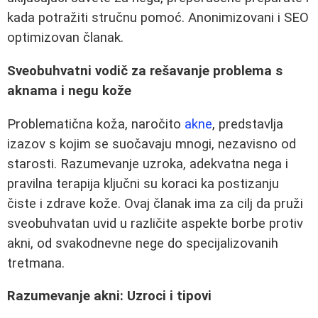
kada potražiti stručnu pomoć. Anonimizovani i SEO
optimizovan članak.
Sveobuhvatni vodič za rešavanje problema s
aknama i negu kože
Problematična koža, naročito
akne
, predstavlja
izazov s kojim se suočavaju mnogi, nezavisno od
starosti. Razumevanje uzroka, adekvatna nega i
pravilna terapija ključni su koraci ka postizanju
čiste i zdrave kože. Ovaj članak ima za cilj da pruži
sveobuhvatan uvid u različite aspekte borbe protiv
akni, od svakodnevne nege do specijalizovanih
tretmana.
Razumevanje akni: Uzroci i tipovi