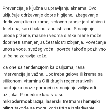
Prevencija je kĺjučna u upravljanju aknama. Ovo
uključuje održavanje dobre higijene, izbegavanje
dodirivanja lica rukama, redovno pranje jastučnica i
telefona, kao i balansiranu ishranu. Smanjenje
unosa pržene, masne i veoma slatke hrane može
doprineti smanjenju učestalosti izbijanja. Povećanje
unosa vode, svežeg voća i povrća takođe pozitivno
utiče na zdravlje kože.
Za one sa tendencijom ka ožiljcima, rana
intervencija je važna. Upotreba gelova ili krema sa
silikonom, vitamina C ili drugih regenerativnih
sastojaka može pomoći u smanjenju vidljivosti
ožiljaka. Procedure kao što su
mikrodermoabrazija
, laserski tretmani i
hemijski
piling
takođe se mogu koristiti za izgladivanje