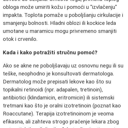
obloga može umiriti kožu i pomoći u "izvlačenju"
impakta. Toplota pomaže u poboljšanju cirkulacije i
smanjenju bolnosti. Hladni oblozi ili kockice leda
umotane u maramicu mogu privremeno smanjiti
otok i crvenilo.
Kada i kako potražiti stručnu pomoć?
Ako se akne ne poboljšavaju uz osnovnu negu ili su
teške, neophodno je konsultovati dermatologa.
Dermatolog može prepisati lekove kao što su
topikalni retinoidi (npr. adapalen, tretinoin),
antibiotici (klindamicin, eritromicin) ili sistemski
tretmani kao što je oralni izotretinoin (poznat kao
Roaccutane). Terapija izotretinoinom je veoma
efikasna, ali zahteva strogo praćenje lekara zbog