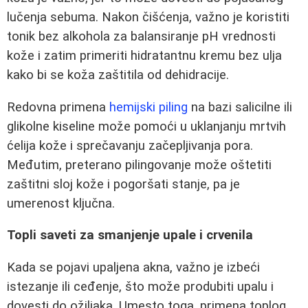
lučenja sebuma. Nakon čišćenja, važno je koristiti
tonik bez alkohola za balansiranje pH vrednosti
kože i zatim primeriti hidratantnu kremu bez ulja
kako bi se koža zaštitila od dehidracije.
Redovna primena
hemijski piling
na bazi salicilne ili
glikolne kiseline može pomoći u uklanjanju mrtvih
ćelija kože i sprečavanju začepljivanja pora.
Međutim, preterano pilingovanje može oštetiti
zaštitni sloj kože i pogoršati stanje, pa je
umerenost ključna.
Topli saveti za smanjenje upale i crvenila
Kada se pojavi upaljena akna, važno je izbeći
istezanje ili ceđenje, što može produbiti upalu i
dovesti do ožiljaka. Umesto toga, primena toplog