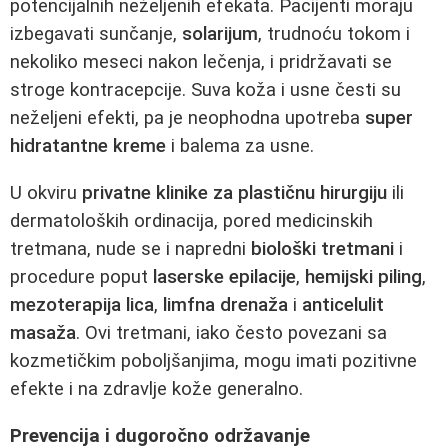
potencijalnih neželjenih efekata. Pacijenti moraju
izbegavati sunčanje,
solarijum
, trudnoću tokom i
nekoliko meseci nakon lečenja, i pridržavati se
stroge kontracepcije. Suva koža i usne česti su
neželjeni efekti, pa je neophodna upotreba
super
hidratantne kreme
i balema za usne.
U okviru
privatne klinike za plastičnu hirurgiju
ili
dermatoloških ordinacija, pored medicinskih
tretmana, nude se i napredni
biološki tretmani
i
procedure poput
laserske epilacije
,
hemijski piling
,
mezoterapija lica
,
limfna drenaža
i
anticelulit
masaža
. Ovi tretmani, iako često povezani sa
kozmetičkim poboljšanjima, mogu imati pozitivne
efekte i na zdravlje kože generalno.
Prevencija i dugoročno održavanje