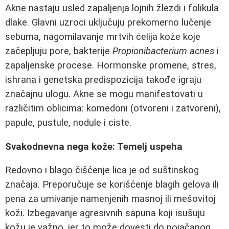
Akne nastaju usled zapaljenja lojnih žlezdi i folikula
dlake. Glavni uzroci uključuju prekomerno lučenje
sebuma, nagomilavanje mrtvih ćelija kože koje
začepljuju pore, bakterije
Propionibacterium acnes
i
zapaljenske procese. Hormonske promene, stres,
ishrana i genetska predispozicija takođe igraju
značajnu ulogu. Akne se mogu manifestovati u
različitim oblicima: komedoni (otvoreni i zatvoreni),
papule, pustule, nodule i ciste.
Svakodnevna nega kože: Temelj uspeha
Redovno i blago čišćenje lica je od suštinskog
značaja. Preporučuje se korišćenje blagih gelova ili
pena za umivanje namenjenih masnoj ili mešovitoj
koži. Izbegavanje agresivnih sapuna koji isušuju
kožu je važno, jer to može dovesti do pojačanog