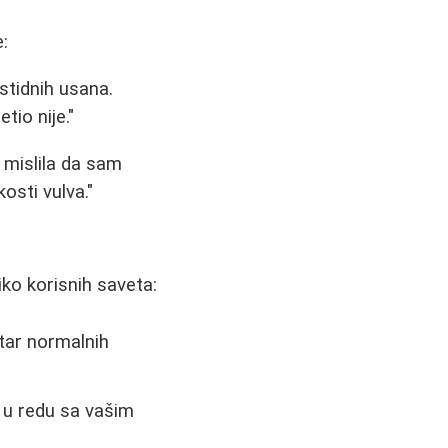
:
stidnih usana.
tio nije."
 mislila da sam
osti vulva."
ko korisnih saveta:
ktar normalnih
e u redu sa vašim