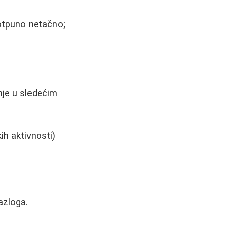
otpuno netačno;
nje u sledećim
ih aktivnosti)
razloga.