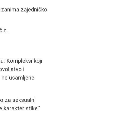
e zanima zajedničko
čin.
nu. Kompleksi koji
voljstvo i
a ne usamljene
eo za seksualni
 karakteristike."