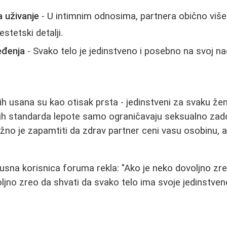
a uživanje
- U intimnim odnosima, partnera obično viš
stetski detalji.
eđenja
- Svako telo je jedinstveno i posebno na svoj na
dnih usana su kao otisak prsta - jedinstveni za svaku že
nih standarda lepote samo ograničavaju seksualno zado
no je zapamtiti da zdrav partner ceni vasu osobinu, 
kusna korisnica foruma rekla: "Ako je neko dovoljno zr
ljno zreo da shvati da svako telo ima svoje jedinstvene