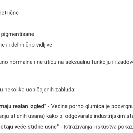
metrične
je pigmentisane
 ili delimično vidljive
uno normalne i ne utiču na seksualnu funkciju ili zadov
 nekoliko uobičajenih zabluda:
maju realan izgled"
- Većina porno glumica je podvrgnut
anju stidnih usana) kako bi odgovarale industrijskim s
taju veće stidne usne"
- Istraživanja i iskustva poka