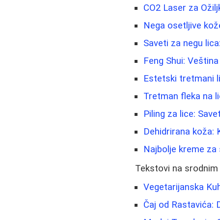
CO2 Laser za Ožilj
Nega osetljive kož
Saveti za negu lica:
Feng Shui: Veštin
Estetski tretmani li
Tretman fleka na li
Piling za lice: Save
Dehidrirana koža: 
Najbolje kreme za 
Tekstovi na srodnim
Vegetarijanska Kuh
Čaj od Rastavića: D