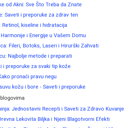
ke od Akni: Sve Što Treba da Znate
e: Saveti i preporuke za zdrav ten
 Retinol, kiseline i hidratacija
a Harmonije i Energije u Vašem Domu
ca: Fileri, Botoks, Laseri i Hirurški Zahvati
cu: Najbolje metode i preparati
ti i preporuke za svaki tip kože
Kako pronaći pravu negu
suvu kožu i bore - Saveti i preporuke
 blogovima
inja: Jednostavni Recepti i Saveti za Zdravo Kuvanje
revna Lekovita Biljka i Njeni Blagotvorni Efekti