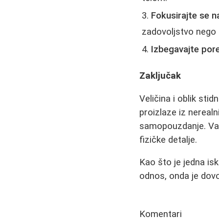
Fokusirajte se n
zadovoljstvo nego e
Izbegavajte por
Zaključak
Veličina i oblik sti
proizlaze iz nereal
samopouzdanje. Važ
fizičke detalje.
Kao što je jedna is
odnos, onda je dovo
Komentari