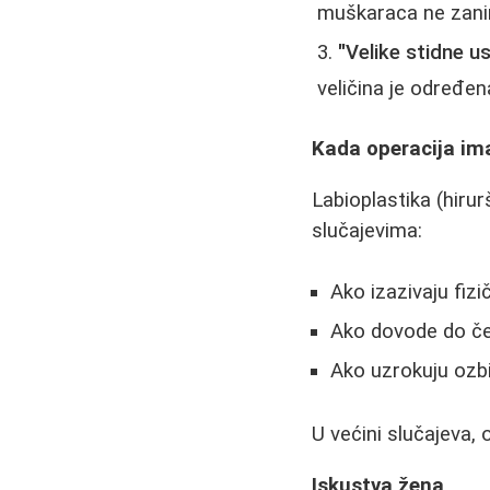
muškaraca ne zanim
"Velike stidne 
veličina je određen
Kada operacija im
Labioplastika (hiru
slučajevima:
Ako izazivaju fizi
Ako dovode do čes
Ako uzrokuju ozbil
U većini slučajeva, o
Iskustva žena