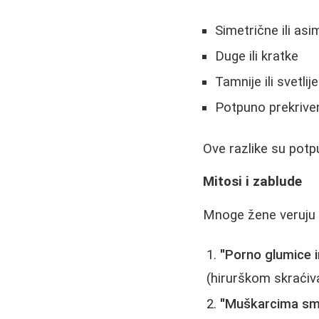
Simetrične ili asi
Duge ili kratke
Tamnije ili svetli
Potpuno prekrivene
Ove razlike su potp
Mitosi i zablude
Mnoge žene veruju u
"Porno glumice i
(hirurškom skraćiv
"Muškarcima sme