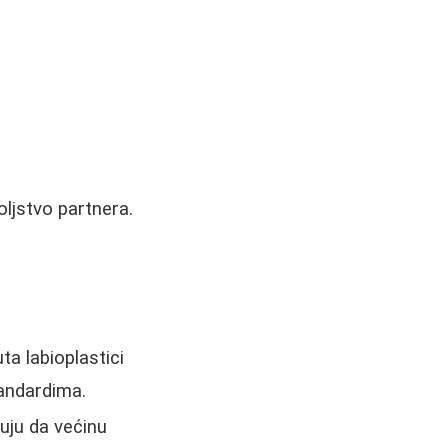
oljstvo partnera.
a labioplastici
tandardima.
zuju da većinu