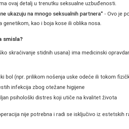
a ovaj detalj u trenutku seksualne uzbuđenosti.
usne ukazuju na mnogo seksualnih partnera"
- Ovo je p
a genetikom, kao i boja kose ili oblika nosa.
a smisla?
rško skraćivanje stidnih usana) ima medicinski opravda
čki bol (npr. prilikom nošenja uske odeće ili tokom fizičk
tih infekcija zbog otežane higijene
jan psihološki distres koji utiče na kvalitet života
peracija nije potrebna i radi se isključivo iz estetskih 