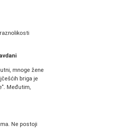
raznolikosti
ravdani
isutni, mnoge žene
jčešćih briga je
ne". Međutim,
vima. Ne postoji