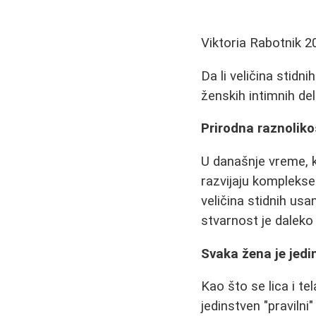
Viktoria Rabotnik
2
Da li veličina stidn
ženskih intimnih de
Prirodna raznoliko
U današnje vreme, k
razvijaju komplekse
veličina stidnih usa
stvarnost je daleko
Svaka žena je jedi
Kao što se lica i te
jedinstven "pravilni"