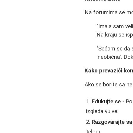
Na forumima se mogu
"Imala sam vel
Na kraju se isp
"Sećam se da s
'neobična'. Dok
Kako prevazići ko
Ako se borite sa ne
Edukujte se
- Po
izgleda vulve.
Razgovarajte s
telom.