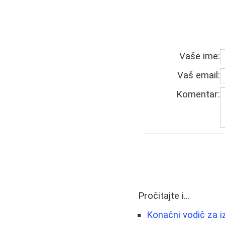
Vaše ime:
Vaš email:
Komentar:
Pročitajte i...
Konačni vodič za i