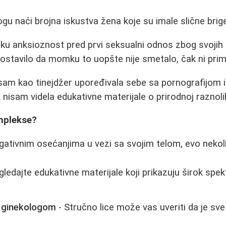
 naći brojna iskustva žena koje su imale slične brige
iku anksioznost pred prvi seksualni odnos zbog svojih 
ostavilo da momku to uopšte nije smetalo, čak ni prime
am kao tinejdžer upoređivala sebe sa pornografijom i
 nisam videla edukativne materijale o prirodnoj raznolik
mplekse?
gativnim osećanjima u vezi sa svojim telom, evo nekoli
gledajte edukativne materijale koji prikazuju širok spe
a ginekologom
- Stručno lice može vas uveriti da je sv