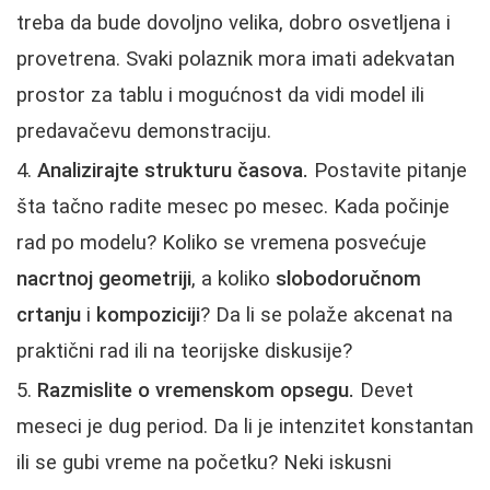
treba da bude dovoljno velika, dobro osvetljena i
provetrena. Svaki polaznik mora imati adekvatan
prostor za tablu i mogućnost da vidi model ili
predavačevu demonstraciju.
Analizirajte strukturu časova.
Postavite pitanje
šta tačno radite mesec po mesec. Kada počinje
rad po modelu? Koliko se vremena posvećuje
nacrtnoj geometriji
, a koliko
slobodoručnom
crtanju
i
kompoziciji
? Da li se polaže akcenat na
praktični rad ili na teorijske diskusije?
Razmislite o vremenskom opsegu.
Devet
meseci je dug period. Da li je intenzitet konstantan
ili se gubi vreme na početku? Neki iskusni