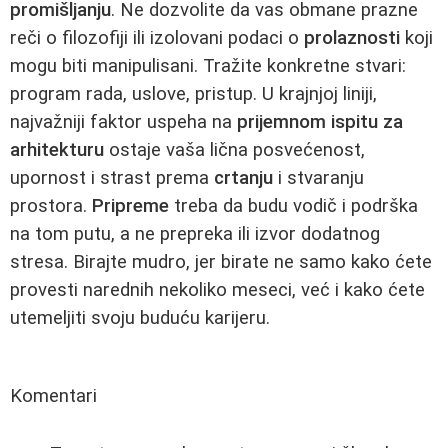
promišljanju
. Ne dozvolite da vas obmane prazne
reči o filozofiji ili izolovani podaci o
prolaznosti
koji
mogu biti manipulisani. Tražite konkretne stvari:
program rada, uslove, pristup. U krajnjoj liniji,
najvažniji faktor uspeha na
prijemnom ispitu za
arhitekturu
ostaje vaša lična posvećenost,
upornost i strast prema
crtanju
i stvaranju
prostora.
Pripreme
treba da budu vodič i podrška
na tom putu, a ne prepreka ili izvor dodatnog
stresa. Birajte mudro, jer birate ne samo kako ćete
provesti narednih nekoliko meseci, već i kako ćete
utemeljiti svoju buduću karijeru.
Komentari