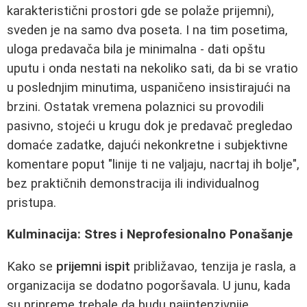
karakteristični prostori gde se polaže prijemni),
sveden je na samo dva poseta. I na tim posetima,
uloga predavača bila je minimalna - dati opštu
uputu i onda nestati na nekoliko sati, da bi se vratio
u poslednjim minutima, uspaničeno insistirajući na
brzini. Ostatak vremena polaznici su provodili
pasivno, stojeći u krugu dok je predavač pregledao
domaće zadatke, dajući nekonkretne i subjektivne
komentare poput "linije ti ne valjaju, nacrtaj ih bolje",
bez praktičnih demonstracija ili individualnog
pristupa.
Kulminacija: Stres i Neprofesionalno Ponašanje
Kako se
prijemni ispit
približavao, tenzija je rasla, a
organizacija se dodatno pogoršavala. U junu, kada
su pripreme trebale da budu najintenzivnije,