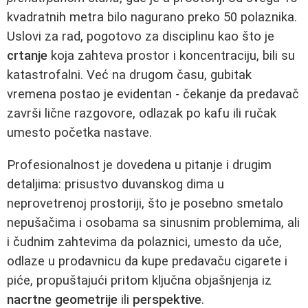
kvadratnih metra bilo nagurano preko 50 polaznika.
Uslovi za rad, pogotovo za disciplinu kao što je
crtanje
koja zahteva prostor i koncentraciju, bili su
katastrofalni. Već na drugom času, gubitak
vremena postao je evidentan - čekanje da predavač
završi lične razgovore, odlazak po kafu ili ručak
umesto početka nastave.
Profesionalnost je dovedena u pitanje i drugim
detaljima: prisustvo duvanskog dima u
neprovetrenoj prostoriji, što je posebno smetalo
nepušačima i osobama sa sinusnim problemima, ali
i čudnim zahtevima da polaznici, umesto da uče,
odlaze u prodavnicu da kupe predavaču cigarete i
piće, propuštajući pritom ključna objašnjenja iz
nacrtne geometrije
ili
perspektive
.