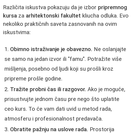
Različita iskustva pokazuju da je izbor
pripremnog
kursa
za
arhitektonski fakultet
kliucha odluka. Evo
nekoliko praktičnih saveta zasnovanih na ovim
iskustvima:
Obimno istraživanje je obavezno.
Ne oslanjajte
se samo na jedan izvor ili "famu". Potražite više
mišljenja, posebno od ljudi koji su prošli kroz
pripreme prošle godine.
Tražite probni čas ili razgovor.
Ako je moguće,
prisustvujte jednom času pre nego što uplatite
ceo kurs. To će vam dati uvid u metod rada,
atmosferu i profesionalnost predavača.
Obratite pažnju na uslove rada.
Prostorija