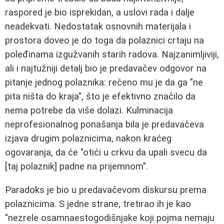
raspored je bio isprekidan, a uslovi rada i dalje
neadekvati. Nedostatak osnovnih materijala i
prostora doveo je do toga da polaznici crtaju na
poleđinama izgužvanih starih radova. Najzanimljiviji,
ali i najtužniji detalj bio je predavačev odgovor na
pitanje jednog polaznika: rečeno mu je da ga "ne
pita ništa do kraja", što je efektivno značilo da
nema potrebe da više dolazi. Kulminacija
neprofesionalnog ponašanja bila je predavačeva
izjava drugim polaznicima, nakon kraćeg
ogovaranja, da će "otići u crkvu da upali svecu da
[taj polaznik] padne na prijemnom".
Paradoks je bio u predavačevom diskursu prema
polaznicima. S jedne strane, tretirao ih je kao
"nezrele osamnaestogodišnjake koji pojma nemaju