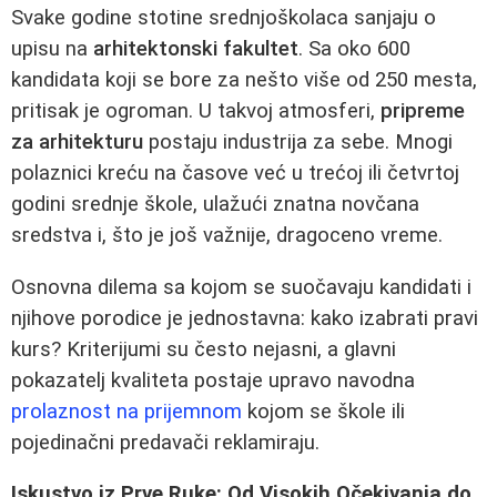
Svake godine stotine srednjoškolaca sanjaju o
upisu na
arhitektonski fakultet
. Sa oko 600
kandidata koji se bore za nešto više od 250 mesta,
pritisak je ogroman. U takvoj atmosferi,
pripreme
za arhitekturu
postaju industrija za sebe. Mnogi
polaznici kreću na časove već u trećoj ili četvrtoj
godini srednje škole, ulažući znatna novčana
sredstva i, što je još važnije, dragoceno vreme.
Osnovna dilema sa kojom se suočavaju kandidati i
njihove porodice je jednostavna: kako izabrati pravi
kurs? Kriterijumi su često nejasni, a glavni
pokazatelj kvaliteta postaje upravo navodna
prolaznost na prijemnom
kojom se škole ili
pojedinačni predavači reklamiraju.
Iskustvo iz Prve Ruke: Od Visokih Očekivanja do