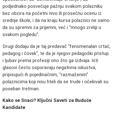
podjednako posvećuje pažnju svakom polazniku
bez obzira na početni nivo ili prosečnu ocenu iz
srednje škole, i da na kraju kursa polaznici ne samo
da su spremni za prijemni, već i "mnogo zreliji u
svakom pogledu".
Drugi dodaju da je taj predavač "fenomenalan crtač,
pedagog i čovek", te da je njegov pedagoški pristup
i ljubav prema profesiji ono što ga izdvaja. Isti
glasovi često osporavaju negativna iskustva,
pripisujući ih pojedinačnim, "razmaženim"
polaznicima koji nisu hteli da se trude i očekivali su
poseban tretman.
Kako se Snaci? Ključni Saveti za Buduće
Kandidate