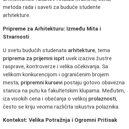
metoda rada i saveti za buduće studente
arhitekture.
Pripreme za Arhitekturu: Između Mita i
Stvarnosti
U svetu budućih studenata
arhitekture
, tema
priprema za prijemni ispit
uvek izaziva žustre
rasprave, kontroverze i velika očekivanja. Sa
velikom konkurencijom i ograničenim brojem
mesta,
pripremni kursevi
postaju gotovo obavezna
stanica na putu ka fakultetskim klupama. Međutim,
iza visokih cena i obećanja o velikoj
prolaznosti
,
često se kriju veoma različita iskustva polaznika.
Kontekst: Velika Potražnja i Ogromni Pritisak