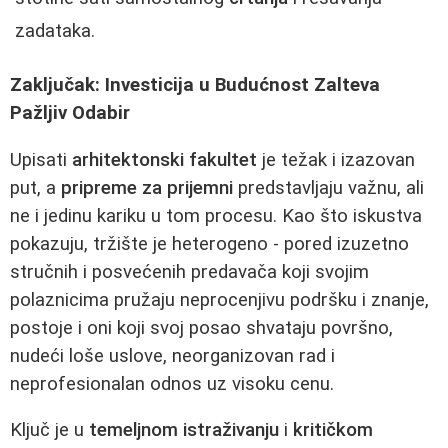
zadataka.
Zaključak: Investicija u Budućnost Zalteva
Pažljiv Odabir
Upisati
arhitektonski fakultet
je težak i izazovan
put, a
pripreme za prijemni
predstavljaju važnu, ali
ne i jedinu kariku u tom procesu. Kao što iskustva
pokazuju, tržište je heterogeno - pored izuzetno
stručnih i posvećenih predavača koji svojim
polaznicima pružaju neprocenjivu podršku i znanje,
postoje i oni koji svoj posao shvataju površno,
nudeći loše uslove, neorganizovan rad i
neprofesionalan odnos uz visoku cenu.
Ključ je u
temeljnom istraživanju
i
kritičkom