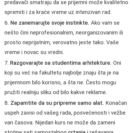
predavači smatraju da se prijemni može kvalitetno
spremiti i za kraće vreme uz intenzivan rad.
Ne zanemarujte svoje instinkte.
Ako vam se
nešto čini neprofesionalnim, neorganizovanim ili
prosto neprijatnim, verovatno jeste tako. Vaše
vreme i novac su vredni.
Razgovarajte sa studentima arhitekture.
Oni
koji su već na fakultetu najbolje znaju šta je na
prijemnom bilo korisno, a šta ne. Često mogu
pružiti realniju sliku od bilo kakve reklame.
Zapamtite da su pripreme samo alat.
Konačan
uspeh zavisi od vašeg rada, posvećenosti i vežbe
van časova. Nijedan kurs ne može da zameni
stotine sati samostalnog
crtanja
i rešavanja