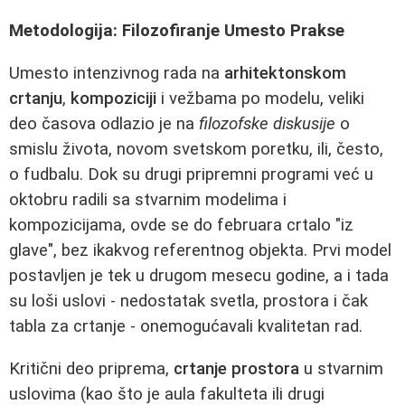
Metodologija: Filozofiranje Umesto Prakse
Umesto intenzivnog rada na
arhitektonskom
crtanju
,
kompoziciji
i vežbama po modelu, veliki
deo časova odlazio je na
filozofske diskusije
o
smislu života, novom svetskom poretku, ili, često,
o fudbalu. Dok su drugi pripremni programi već u
oktobru radili sa stvarnim modelima i
kompozicijama, ovde se do februara crtalo "iz
glave", bez ikakvog referentnog objekta. Prvi model
postavljen je tek u drugom mesecu godine, a i tada
su loši uslovi - nedostatak svetla, prostora i čak
tabla za crtanje - onemogućavali kvalitetan rad.
Kritični deo priprema,
crtanje prostora
u stvarnim
uslovima (kao što je aula fakulteta ili drugi