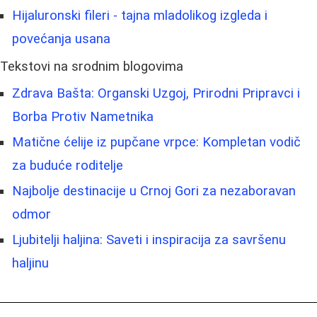
Hijaluronski fileri - tajna mladolikog izgleda i
povećanja usana
Tekstovi na srodnim blogovima
Zdrava Bašta: Organski Uzgoj, Prirodni Pripravci i
Borba Protiv Nametnika
Matične ćelije iz pupčane vrpce: Kompletan vodič
za buduće roditelje
Najbolje destinacije u Crnoj Gori za nezaboravan
odmor
Ljubitelji haljina: Saveti i inspiracija za savršenu
haljinu