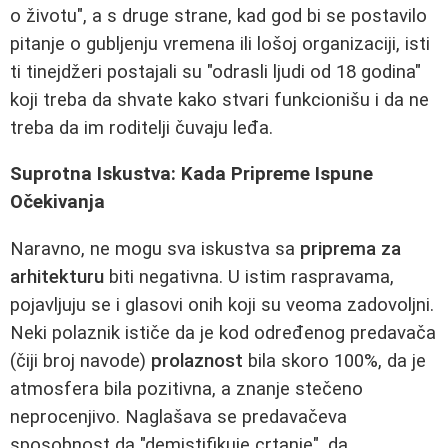
o životu", a s druge strane, kad god bi se postavilo
pitanje o gubljenju vremena ili lošoj organizaciji, isti
ti tinejdžeri postajali su "odrasli ljudi od 18 godina"
koji treba da shvate kako stvari funkcionišu i da ne
treba da im roditelji čuvaju leđa.
Suprotna Iskustva: Kada Pripreme Ispune
Očekivanja
Naravno, ne mogu sva iskustva sa
priprema za
arhitekturu
biti negativna. U istim raspravama,
pojavljuju se i glasovi onih koji su veoma zadovoljni.
Neki polaznik ističe da je kod određenog predavača
(čiji broj navode)
prolaznost
bila skoro 100%, da je
atmosfera bila pozitivna, a znanje stečeno
neprocenjivo. Naglašava se predavačeva
sposobnost da "demistifikuje crtanje", da