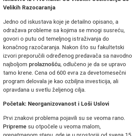
Velikih Razocaranja
Jedno od iskustava koje je detailno opisano, a
odražava probleme sa kojima se mnogi susreću,
govori o putu od temeljnog istraživanja do
konačnog razočaranja. Nakon što su fakultetski
izvori preporučili određenog predavača sa navodno
najboljom
prolaznošću
, odlučeno je da se upravo
tamo krene. Cena od 600 evra za devetomesečni
program delovala je kao ozbiljna investicija, ali
opravdana u svetlu željenog cilja.
Početak: Neorganizovanost i Loši Uslovi
Prvi znakovi problema pojavili su se veoma rano.
Pripreme
su otpočele u veoma malom,
prenatrpanom stanu
, gde je u prostoriji od svega 15