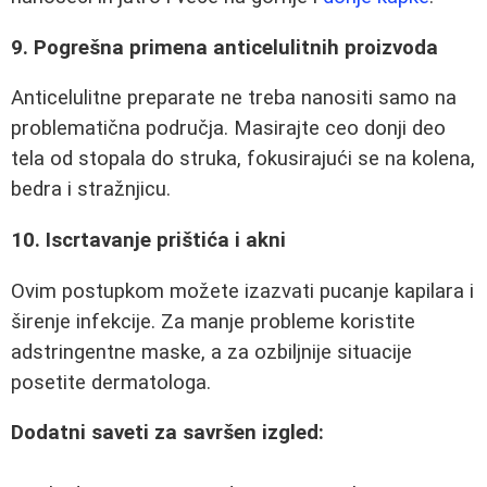
9. Pogrešna primena anticelulitnih proizvoda
Anticelulitne preparate ne treba nanositi samo na
problematična područja. Masirajte ceo donji deo
tela od stopala do struka, fokusirajući se na kolena,
bedra i stražnjicu.
10. Iscrtavanje prištića i akni
Ovim postupkom možete izazvati pucanje kapilara i
širenje infekcije. Za manje probleme koristite
adstringentne maske, a za ozbiljnije situacije
posetite dermatologa.
Dodatni saveti za savršen izgled: