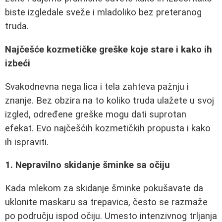
biste izgledale sveže i mladoliko bez preteranog
truda.
Najčešće kozmetičke greške koje stare i kako ih
izbeći
Svakodnevna nega lica i tela zahteva pažnju i
znanje. Bez obzira na to koliko truda ulažete u svoj
izgled, određene greške mogu dati suprotan
efekat. Evo najčešćih kozmetičkih propusta i kako
ih ispraviti.
1. Nepravilno skidanje šminke sa očiju
Kada mlekom za skidanje šminke pokušavate da
uklonite maskaru sa trepavica, često se razmaže
po području ispod očiju. Umesto intenzivnog trljanja