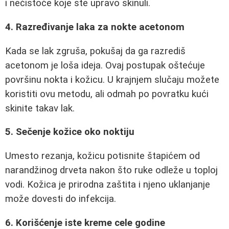
i nečistoće koje ste upravo skinuli.
4. Razređivanje laka za nokte acetonom
Kada se lak zgruša, pokušaj da ga razrediš
acetonom je loša ideja. Ovaj postupak oštećuje
površinu nokta i kožicu. U krajnjem slučaju možete
koristiti ovu metodu, ali odmah po povratku kući
skinite takav lak.
5. Sečenje kožice oko noktiju
Umesto rezanja, kožicu potisnite štapićem od
narandžinog drveta nakon što ruke odleže u toploj
vodi. Kožica je prirodna zaštita i njeno uklanjanje
može dovesti do infekcija.
6. Korišćenje iste kreme cele godine