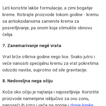
Leti koristite lakše formulacije, a zimi bogatije
kreme. Rotirajte proizvode tokom godine - kremu
sa antioksidansima zamenite krema za
posvetljivanje, pa onom koja stimuliše obnovu
ćelija.
7. Zanemarivanje negé vrata
Vrat brže otkriva godine nego lice. Svako jutro i
veče nanositi specijalnu kremu za vrat pokretima
odozdo naviše, suprotno od sile gravitacije.
8. Nedovoljna nega očiju
Koža oko očiju je najtanja i najosetljivija. Koristite
proizvode namenjene isključivo za ovu zonu,
nanoseći ih jutro i veče na gornje i
donje kapke
.