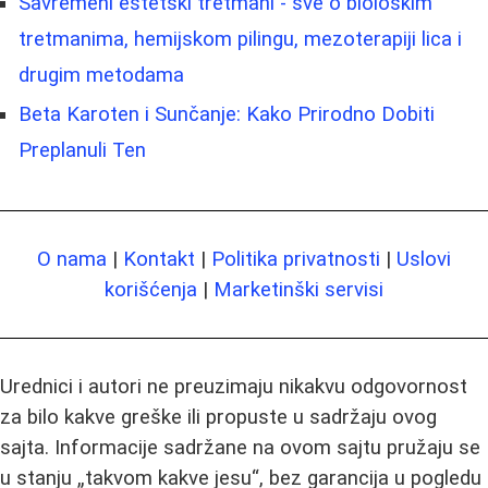
Savremeni estetski tretmani - sve o biološkim
tretmanima, hemijskom pilingu, mezoterapiji lica i
drugim metodama
Beta Karoten i Sunčanje: Kako Prirodno Dobiti
Preplanuli Ten
O nama
|
Kontakt
|
Politika privatnosti
|
Uslovi
korišćenja
|
Marketinški servisi
Urednici i autori ne preuzimaju nikakvu odgovornost
za bilo kakve greške ili propuste u sadržaju ovog
sajta. Informacije sadržane na ovom sajtu pružaju se
u stanju „takvom kakve jesu“, bez garancija u pogledu