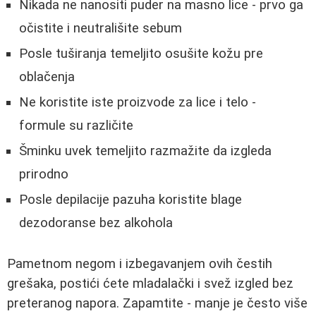
Nikada ne nanositi puder na masno lice - prvo ga
očistite i neutrališite sebum
Posle tuširanja temeljito osušite kožu pre
oblačenja
Ne koristite iste proizvode za lice i telo -
formule su različite
Šminku uvek temeljito razmažite da izgleda
prirodno
Posle depilacije pazuha koristite blage
dezodoranse bez alkohola
Pametnom negom i izbegavanjem ovih čestih
grešaka, postići ćete mladalački i svež izgled bez
preteranog napora. Zapamtite - manje je često više