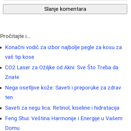
Slanje komentara
Pročitajte i...
Konačni vodič za izbor najbolje pegle za kosu za
vaš tip kose
CO2 Laser za Ožiljke od Akni: Sve Što Treba da
Znate
Nega osetljive kože: Saveti i preporuke za zdrav
ten
Saveti za negu lica: Retinol, kiseline i hidratacija
Feng Shui: Veština Harmonije i Energije u Vašem
Domu