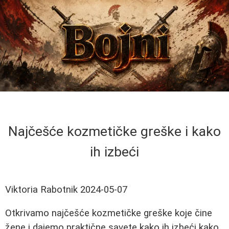
Najčešće kozmetičke greške i kako
ih izbeći
Viktoria Rabotnik
2024-05-07
Otkrivamo najčešće kozmetičke greške koje čine
žene i dajemo praktične savete kako ih izbeći kako