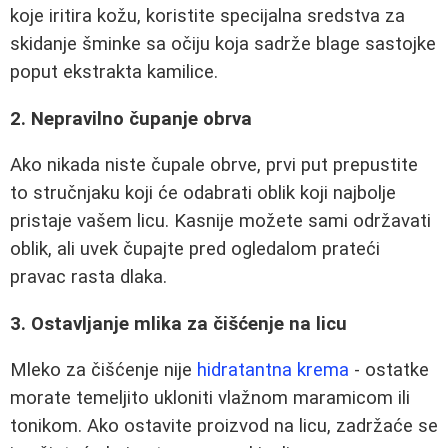
koje iritira kožu, koristite specijalna sredstva za
skidanje šminke sa očiju koja sadrže blage sastojke
poput ekstrakta kamilice.
2. Nepravilno čupanje obrva
Ako nikada niste čupale obrve, prvi put prepustite
to stručnjaku koji će odabrati oblik koji najbolje
pristaje vašem licu. Kasnije možete sami održavati
oblik, ali uvek čupajte pred ogledalom prateći
pravac rasta dlaka.
3. Ostavljanje mlika za čišćenje na licu
Mleko za čišćenje nije
hidratantna krema
- ostatke
morate temeljito ukloniti vlažnom maramicom ili
tonikom. Ako ostavite proizvod na licu, zadržaće se