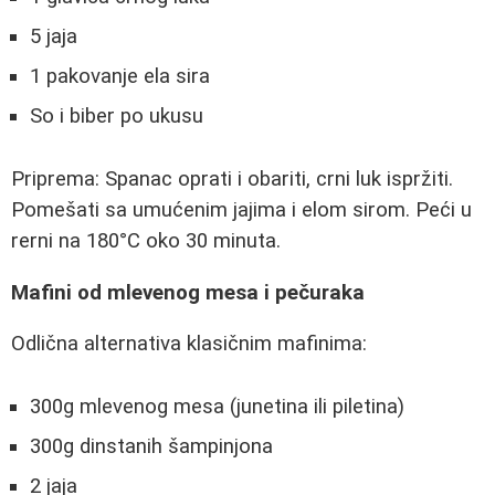
5 jaja
1 pakovanje ela sira
So i biber po ukusu
Priprema: Spanac oprati i obariti, crni luk ispržiti.
Pomešati sa umućenim jajima i elom sirom. Peći u
rerni na 180°C oko 30 minuta.
Mafini od mlevenog mesa i pečuraka
Odlična alternativa klasičnim mafinima:
300g mlevenog mesa (junetina ili piletina)
300g dinstanih šampinjona
2 jaja