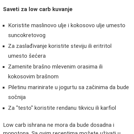
Saveti za low carb kuvanje
Koristite maslinovo ulje i kokosovo ulje umesto
suncokretovog
Za zaslađivanje koristite steviju ili eritritol
umesto šećera
Zamenite brašno mlevenim orasima ili
kokosovim brašnom
Piletinu marinirate u jogurtu sa začinima da bude
sočnija
Za "testo" koristite rendanu tikvicu ili karfiol
Low carb ishrana ne mora da bude dosadna i
monotona. Sa ovim receptima možete uživati u