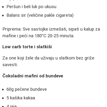
Peršun i beli luk po ukusu
Balans sir (veličine pakle cigareta)
Priprema: Sve sastojke izmešati, sipati u kalup za
mafine i peći na 180°C 20-25 minuta.
Low carb torte i slatkiši
Za one koji žele da uživaju u slatkom bez griže
savesti:
Čokoladni mafini od bundeve
60g pečene bundeve
5 kašika kakaa
4 jaja