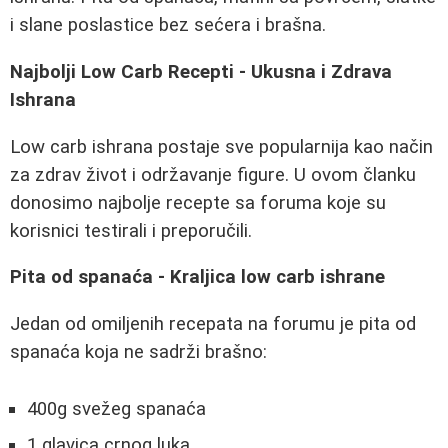
i slane poslastice bez sećera i brašna.
Najbolji Low Carb Recepti - Ukusna i Zdrava
Ishrana
Low carb ishrana postaje sve popularnija kao način
za zdrav život i održavanje figure. U ovom članku
donosimo najbolje recepte sa foruma koje su
korisnici testirali i preporučili.
Pita od spanaća - Kraljica low carb ishrane
Jedan od omiljenih recepata na forumu je pita od
spanaća koja ne sadrži brašno:
400g svežeg spanaća
1 glavica crnog luka