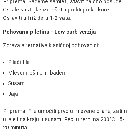
Priprema: Bademe samleti, stavit na dno posude.
Ostale sastojke izmešati i preliti preko kore.
Ostaviti u frižideru 1-2 sata.
Pohovana piletina - Low carb verzija
Zdrava alternativa klasičnoj pohovanici:
Pileći file
Mleveni lešnici ili bademi
Susam
Jaja
Priprema: File umočiti prvo u mlevene orahe, zatim
u jaje i na kraju u susam. Peći u rerni na 200°C 15-
20 minuta.