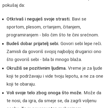
pokušaj da:
Otkrivaš i neguješ svoje strasti.
Bavi se
sportom, plesom, crtanjem, čitanjem,
programiranjem - bilo čim što te čini srećnom.
Budeš dobar prijatelj sebi.
Govori sebi lepe reči.
Zamisli da govoriš svojoj najboljoj drugarici ono
što govoriš sebi - bila bi mnogo blaža.
Okružiš se pozitivnim ljudima.
Vreme je za ljude
koji te podržavaju i vide tvoju lepotu, a ne za one
koji te obaraju.
Voli svoje telo zbog onoga što može.
Može da
te nosi, da igra, da smeje se, da zagrli voljenu