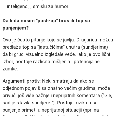
inteligenciji, smislu za humor.
Da li da nosim "push-up" brus ili top sa
punjenjem?
Ovo je često pitanje koje se javlja. Drugarica možda
predlaže top sa "jastučićima" unutra (sundjerima)
da bi grudi vizuelno izgledale veće. Iako je ovo lični
izbor, postoje različita mišljenja i potencijalne
zamke.
Argumenti protiv:
Neki smatraju da ako se
odjednom pojaviš sa znatno većim grudima, može
privući još više pažnje i neprijatnih komentara ("Gle,
sad je stavila sundjere!"). Postoji i rizik da se
punjenje primeti u neprijatnoj situaciji (npr. na