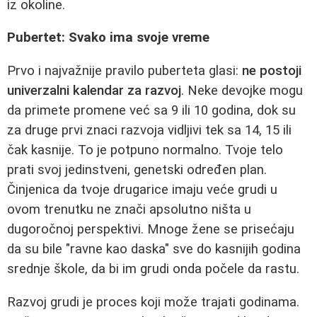
iz okoline.
Pubertet: Svako ima svoje vreme
Prvo i najvažnije pravilo puberteta glasi:
ne postoji
univerzalni kalendar za razvoj
. Neke devojke mogu
da primete promene već sa 9 ili 10 godina, dok su
za druge prvi znaci razvoja vidljivi tek sa 14, 15 ili
čak kasnije. To je potpuno normalno. Tvoje telo
prati svoj jedinstveni, genetski određen plan.
Činjenica da tvoje drugarice imaju veće grudi u
ovom trenutku ne znači apsolutno ništa u
dugoročnoj perspektivi. Mnoge žene se prisećaju
da su bile "ravne kao daska" sve do kasnijih godina
srednje škole, da bi im grudi onda počele da rastu.
Razvoj grudi je proces koji može trajati godinama.