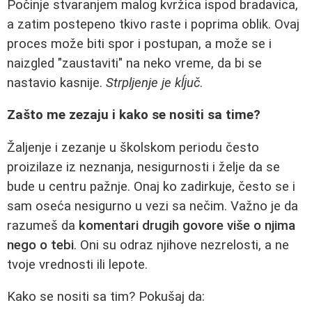
Počinje stvaranjem malog kvržica ispod bradavica,
a zatim postepeno tkivo raste i poprima oblik. Ovaj
proces može biti spor i postupan, a može se i
naizgled "zaustaviti" na neko vreme, da bi se
nastavio kasnije.
Strpljenje je kĺjuč
.
Zašto me zezaju i kako se nositi sa time?
Žaljenje i zezanje u školskom periodu često
proizilaze iz neznanja, nesigurnosti i želje da se
bude u centru pažnje. Onaj ko zadirkuje, često se i
sam oseća nesigurno u vezi sa nečim. Važno je da
razumeš da
komentari drugih govore više o njima
nego o tebi
. Oni su odraz njihove nezrelosti, a ne
tvoje vrednosti ili lepote.
Kako se nositi sa tim? Pokušaj da: