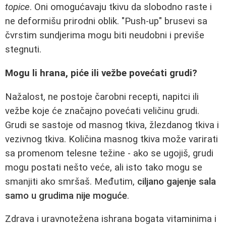
topice
. Oni omogućavaju tkivu da slobodno raste i
ne deformišu prirodni oblik. "Push-up" brusevi sa
čvrstim sundjerima mogu biti neudobni i previše
stegnuti.
Mogu li hrana, piće ili vežbe povećati grudi?
Nažalost, ne postoje čarobni recepti, napitci ili
vežbe koje će značajno povećati veličinu grudi.
Grudi se sastoje od masnog tkiva, žlezdanog tkiva i
vezivnog tkiva. Količina masnog tkiva može varirati
sa promenom telesne težine - ako se ugojiš, grudi
mogu postati nešto veće, ali isto tako mogu se
smanjiti ako smršaš. Međutim,
ciljano gajenje sala
samo u grudima nije moguće
.
Zdrava i uravnotežena ishrana bogata vitaminima i