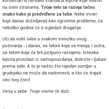
komentari ili nerealni standardi lepote koje vidimo
na svim stranama.
Tvoje telo se razvija tačno
onako kako je predviđeno za tebe
. Neke stvari
koje danas doživljavaš kao ogromne probleme, za
nekoliko godina će ti izgledati drugačije.
Uči da voliš sebe u svakom trenutku ovog
putovanja - i danas, sa telom koje se menja, i sutra,
sa telom koje će biti potpuno razvijeno. Istinska
lepota proizilazi iz samopouzdanja, dobrote i ljubavi
prema sebi. A to je nešto što nijedan sundjer u
grudnjaku ne može da nadomesti, a što će trajati
ceo tvoj život.
Veruj u sebe. Tvoje vreme će doći.