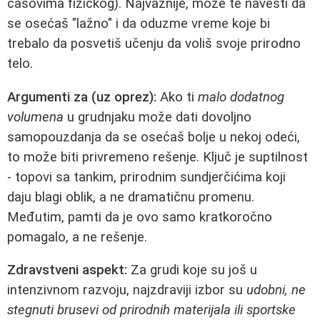
časovima fizičkog). Najvažnije, može te navesti da
se osećaš "lažno" i da oduzme vreme koje bi
trebalo da posvetiš učenju da voliš svoje prirodno
telo.
Argumenti za (uz oprez):
Ako ti
malo dodatnog
volumena
u grudnjaku može dati dovoljno
samopouzdanja da se osećaš bolje u nekoj odeći,
to može biti privremeno rešenje. Ključ je suptilnost
- topovi sa tankim, prirodnim sundjerčićima koji
daju blagi oblik, a ne dramatičnu promenu.
Međutim, pamti da je ovo samo kratkoročno
pomagalo, a ne rešenje.
Zdravstveni aspekt:
Za grudi koje su još u
intenzivnom razvoju, najzdraviji izbor su
udobni, ne
stegnuti brusevi od prirodnih materijala ili sportske