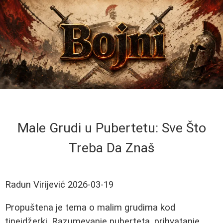
Male Grudi u Pubertetu: Sve Što
Treba Da Znaš
Radun Virijević
2026-03-19
Propuštena je tema o malim grudima kod
tinejdžerki. Razumevanje puberteta, prihvatanje