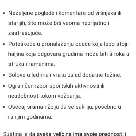
Neželjene poglede i komentare od vršnjaka ili
starijih, što može biti veoma neprijatno i
zastrašujuće.
Poteškoće u pronalaženju odeće koja lepo stoji -
haljina koja odgovara grudima može biti široka u
struku i ramenima.
Bolove u leđima i vratu usled dodatne težine.
Ograničen izbor sportskih aktivnosti ili
neudobnost tokom vežbanja.
Osećaj srama i želju da se sakriju, posebno u
ranijim godinama.
Suština je da
svaka veličina ima svoje prednosti i