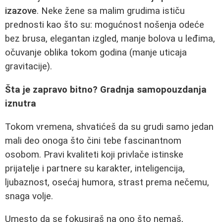
izazove
. Neke žene sa malim grudima ističu
prednosti kao što su: mogućnost nošenja odeće
bez brusa, elegantan izgled, manje bolova u leđima,
očuvanje oblika tokom godina (manje uticaja
gravitacije).
Šta je zapravo bitno? Gradnja samopouzdanja
iznutra
Tokom vremena, shvatićeš da su grudi samo jedan
mali deo onoga što čini tebe fascinantnom
osobom. Pravi kvaliteti koji privlače istinske
prijatelje i partnere su karakter, inteligencija,
ljubaznost, osećaj humora, strast prema nečemu,
snaga volje.
Umesto da se fokusiraš na ono što nemaš,