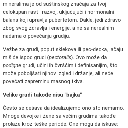
mineralima je od suštinskog značaja za tvoj
celokupan rast i razvoj, uključujući i hormonalni
balans koji upravlja pubertetom. Dakle, jedi zdravo
zbog svog zdravlja i energije, a ne sa nerealnim
nadama o povećanju grudiju.
Vežbe za grudi, poput sklekova ili pec-decka, jačaju
mišiće ispod grudi (
pectoralis
). Ovo može da
podigne
grudi, učini ih čvršćim i definisanijim, što
može poboljšati njihov izgled i držanje, ali neće
povećati zapreminu masnog tkiva.
Velike grudi takođe nisu "bajka"
Često se dešava da idealizujemo ono što nemamo.
Mnoge devojke i žene sa većim grudima takođe
prolaze kroz teške periode. One mogu da iskuse: