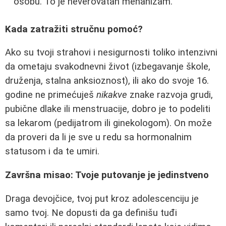
osobu. To je neverovatan mehanizam.
Kada zatražiti stručnu pomoć?
Ako su tvoji strahovi i nesigurnosti toliko intenzivni
da ometaju svakodnevni život (izbegavanje škole,
druženja, stalna anksioznost), ili ako do svoje 16.
godine ne primećuješ
nikakve
znake razvoja grudi,
pubične dlake ili menstruacije, dobro je to podeliti
sa lekarom (pedijatrom ili ginekologom). On može
da proveri da li je sve u redu sa hormonalnim
statusom i da te umiri.
Završna misao: Tvoje putovanje je jedinstveno
Draga devojčice, tvoj put kroz adolescenciju je
samo tvoj. Ne dopusti da ga definišu tuđi