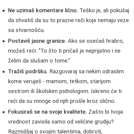
Ne uzimaš komentare lično.
Teško je, ali pokušaj
da shvatiš da su to prazne reči koje nemaju veze
sa stvarnošću.
Postaviš jasne granice.
Ako se osećaš hrabro,
možeš reći: "To što ti pričaš je neprijatno i ne
želim da slušam o tome."
Tražiš podršku.
Razgovaraj sa nekim odraslim
kome veruješ - mamom, tetkom, starijom
sestrom ili školskim psihologom. Iskreno će ti
reći da su mnoge od njih prošle kroz slično.
Fokusiraš se na svoje kvalitete.
Zašto bi tvoja
vrednost zavisila samo od veličine grudiju?
Razmišljaj o svojim talentima, dobrotí,