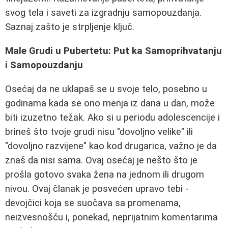
svog tela i saveti za izgradnju samopouzdanja.
Saznaj zašto je strpljenje ključ.
Male Grudi u Pubertetu: Put ka Samoprihvatanju
i Samopouzdanju
Osećaj da ne uklapaš se u svoje telo, posebno u
godinama kada se ono menja iz dana u dan, može
biti izuzetno težak. Ako si u periodu adolescencije i
brineš što tvoje grudi nisu "dovoljno velike" ili
"dovoljno razvijene" kao kod drugarica, važno je da
znaš da nisi sama. Ovaj osećaj je nešto što je
prošla gotovo svaka žena na jednom ili drugom
nivou. Ovaj članak je posvećen upravo tebi -
devojčici koja se suočava sa promenama,
neizvesnošću i, ponekad, neprijatnim komentarima