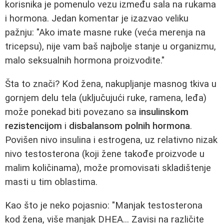
korisnika je pomenulo vezu između sala na rukama
i hormona. Jedan komentar je izazvao veliku
pažnju: "Ako imate masne ruke (veća merenja na
tricepsu), nije vam baš najbolje stanje u organizmu,
malo seksualnih hormona proizvodite."
Šta to znači? Kod žena, nakupljanje masnog tkiva u
gornjem delu tela (uključujući ruke, ramena, leđa)
može ponekad biti povezano sa
insulinskom
rezistencijom
i
disbalansom polnih hormona
.
Povišen nivo insulina i estrogena, uz relativno nizak
nivo testosterona (koji žene takođe proizvode u
malim količinama), može promovisati skladištenje
masti u tim oblastima.
Kao što je neko pojasnio: "Manjak testosterona
kod žena, više manjak DHEA... Zavisi na različite