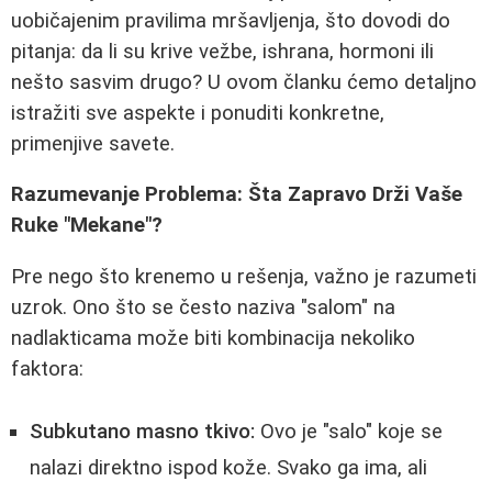
uobičajenim pravilima mršavljenja, što dovodi do
pitanja: da li su krive vežbe, ishrana, hormoni ili
nešto sasvim drugo? U ovom članku ćemo detaljno
istražiti sve aspekte i ponuditi konkretne,
primenjive savete.
Razumevanje Problema: Šta Zapravo Drži Vaše
Ruke "Mekane"?
Pre nego što krenemo u rešenja, važno je razumeti
uzrok. Ono što se često naziva "salom" na
nadlakticama može biti kombinacija nekoliko
faktora:
Subkutano masno tkivo:
Ovo je "salo" koje se
nalazi direktno ispod kože. Svako ga ima, ali