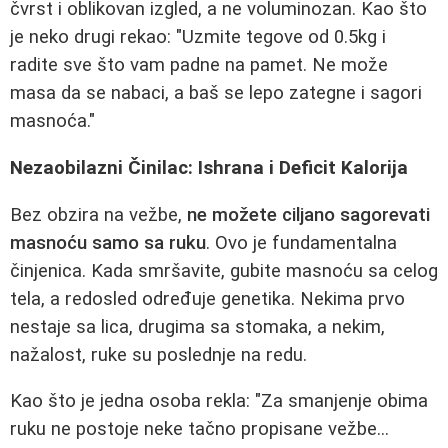
čvrst i oblikovan izgled, a ne voluminozan. Kao što
je neko drugi rekao: "Uzmite tegove od 0.5kg i
radite sve što vam padne na pamet. Ne može
masa da se nabaci, a baš se lepo zategne i sagori
masnoća."
Nezaobilazni Činilac: Ishrana i Deficit Kalorija
Bez obzira na vežbe,
ne možete ciljano sagorevati
masnoću samo sa ruku
. Ovo je fundamentalna
činjenica. Kada smršavite, gubite masnoću sa celog
tela, a redosled određuje genetika. Nekima prvo
nestaje sa lica, drugima sa stomaka, a nekim,
nažalost, ruke su poslednje na redu.
Kao što je jedna osoba rekla: "Za smanjenje obima
ruku ne postoje neke tačno propisane vežbe...