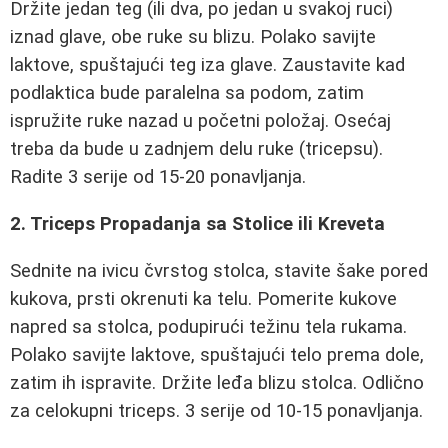
Držite jedan teg (ili dva, po jedan u svakoj ruci)
iznad glave, obe ruke su blizu. Polako savijte
laktove, spuštajući teg iza glave. Zaustavite kad
podlaktica bude paralelna sa podom, zatim
ispružite ruke nazad u početni položaj. Osećaj
treba da bude u zadnjem delu ruke (tricepsu).
Radite 3 serije od 15-20 ponavljanja.
2. Triceps Propadanja sa Stolice ili Kreveta
Sednite na ivicu čvrstog stolca, stavite šake pored
kukova, prsti okrenuti ka telu. Pomerite kukove
napred sa stolca, podupirući težinu tela rukama.
Polako savijte laktove, spuštajući telo prema dole,
zatim ih ispravite. Držite leđa blizu stolca. Odlično
za celokupni triceps. 3 serije od 10-15 ponavljanja.