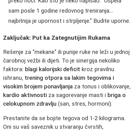
preko noći. Kao što je neko napisao: "Uspela
sam posle 1 godine redovnog treniranja...
najbitnija je upornost i strpljenje." Budite uporne.
Zaključak: Put ka Zategnutijim Rukama
Rešenje za "mekane" ili punije ruke ne leži u jednoj
čarobnoj vežbi ili dijeti. To je sinergija nekoliko
faktora:
blagi kalorijski deficit
kroz pravilnu
ishranu,
trening otpora sa lakim tegovima i
visokim brojem ponavljanja
za tonus i oblikovanje,
kardio aktivnosti
za sagorevanje masti i
briga o
celokupnom zdravlju
(san, stres, hormoni).
Prestanite da se bojite tegova od 1-2 kilograma.
Oni su vaš saveznik u stvaranju čvrstih,