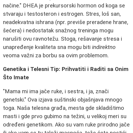
načine." DHEA je prekursorski hormon od koga se
stvaraju i testosteron i estrogen. Stres, loš san,
neadekvatna ishrana (npr. previše preradene hrane,
šećera) i nedostatak snažnog treninga mogu
narušiti ovu ravnotežu. Stoga, rešavanje stresa i
unapređenje kvaliteta sna mogu biti
indirektno
veoma važni za borbu sa ovim problemom.
Genetika i Telesni Tip: Prihvatiti i Raditi sa Onim
Što Imate
"Mama mi ima jače ruke, i sestra, i ja, znači
genetski." Ova izjava suštinski objašnjava mnogo
toga. Naša telesna građa, mesta gde skladištimo
masti i gde prvo gubimo na težini, u velikoj meri su
određeni genetikom. Ako su vam ruke prirodno jače