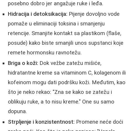
posebno dobro jer angažuje ruke i leđa.
Hidracija i detoksikacija:
Pijenje dovoljno vode
pomaže u eliminaciji toksina i smanjenju
retencije. Smanjite kontakt sa plastikom (flaše,
posude) kako biste smanjili unos supstanci koje
remete hormonsku ravnotežu.
Briga o koži:
Dok vežbe zatežu mišiće,
hidratantne kreme sa vitaminom C, kolagenom ili
kofeinom mogu dati podršku koži. Međutim, kao
što je neko rekao: "Zna se kako se zatežu i
oblikuju ruke, a to nisu kreme." One su samo
dopuna.
Strpljenje i konzistentnost:
Promene neće doći