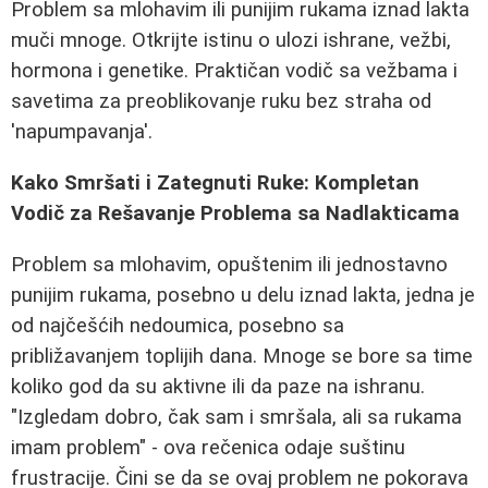
Problem sa mlohavim ili punijim rukama iznad lakta
muči mnoge. Otkrijte istinu o ulozi ishrane, vežbi,
hormona i genetike. Praktičan vodič sa vežbama i
savetima za preoblikovanje ruku bez straha od
'napumpavanja'.
Kako Smršati i Zategnuti Ruke: Kompletan
Vodič za Rešavanje Problema sa Nadlakticama
Problem sa mlohavim, opuštenim ili jednostavno
punijim rukama, posebno u delu iznad lakta, jedna je
od najčešćih nedoumica, posebno sa
približavanjem toplijih dana. Mnoge se bore sa time
koliko god da su aktivne ili da paze na ishranu.
"Izgledam dobro, čak sam i smršala, ali sa rukama
imam problem" - ova rečenica odaje suštinu
frustracije. Čini se da se ovaj problem ne pokorava