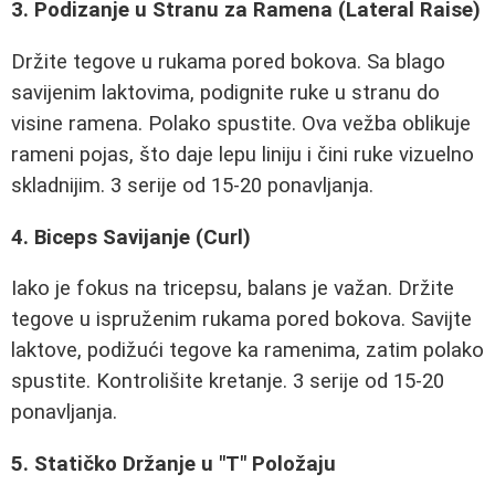
3. Podizanje u Stranu za Ramena (Lateral Raise)
Držite tegove u rukama pored bokova. Sa blago
savijenim laktovima, podignite ruke u stranu do
visine ramena. Polako spustite. Ova vežba oblikuje
rameni pojas, što daje lepu liniju i čini ruke vizuelno
skladnijim. 3 serije od 15-20 ponavljanja.
4. Biceps Savijanje (Curl)
Iako je fokus na tricepsu, balans je važan. Držite
tegove u ispruženim rukama pored bokova. Savijte
laktove, podižući tegove ka ramenima, zatim polako
spustite. Kontrolišite kretanje. 3 serije od 15-20
ponavljanja.
5. Statičko Držanje u "T" Položaju