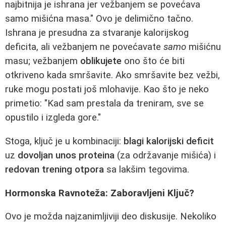
najbitnija je ishrana jer vežbanjem se povećava
samo mišićna masa." Ovo je delimično tačno.
Ishrana je presudna za stvaranje kalorijskog
deficita, ali vežbanjem ne povećavate
samo
mišićnu
masu; vežbanjem
oblikujete
ono što će biti
otkriveno kada smršavite. Ako smršavite bez vežbi,
ruke mogu postati još mlohavije. Kao što je neko
primetio: "Kad sam prestala da treniram, sve se
opustilo i izgleda gore."
Stoga, ključ je u kombinaciji:
blagi kalorijski deficit
uz
dovoljan unos proteina
(za održavanje mišića) i
redovan trening otpora
sa lakšim tegovima.
Hormonska Ravnoteža: Zaboravljeni Ključ?
Ovo je možda najzanimljiviji deo diskusije. Nekoliko