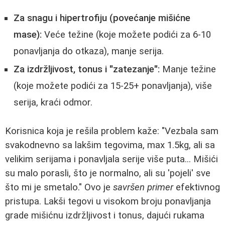
Za snagu i hipertrofiju (povećanje mišićne
mase):
Veće težine (koje možete podići za 6-10
ponavljanja do otkaza), manje serija.
Za izdržljivost, tonus i "zatezanje":
Manje težine
(koje možete podići za 15-25+ ponavljanja), više
serija, kraći odmor.
Korisnica koja je rešila problem kaže: "Vezbala sam
svakodnevno sa lakšim tegovima, max 1.5kg, ali sa
velikim serijama i ponavljala serije više puta... Mišići
su malo porasli, što je normalno, ali su 'pojeli' sve
što mi je smetalo." Ovo je
savršen primer
efektivnog
pristupa. Lakši tegovi u visokom broju ponavljanja
grade mišićnu izdržljivost i tonus, dajući rukama