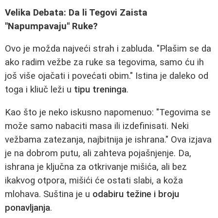
Velika Debata: Da li Tegovi Zaista
"Napumpavaju" Ruke?
Ovo je možda najveći strah i zabluda. "Plašim se da
ako radim vežbe za ruke sa tegovima, samo ću ih
još više ojačati i povećati obim." Istina je daleko od
toga i kliuč leži u
tipu treninga
.
Kao što je neko iskusno napomenuo: "Tegovima se
može samo nabaciti masa ili izdefinisati. Neki
vežbama zatezanja, najbitnija je ishrana." Ova izjava
je na dobrom putu, ali zahteva pojašnjenje. Da,
ishrana je ključna za otkrivanje mišića, ali bez
ikakvog otpora, mišići će ostati slabi, a koža
mlohava. Suština je u
odabiru težine i broju
ponavljanja
.