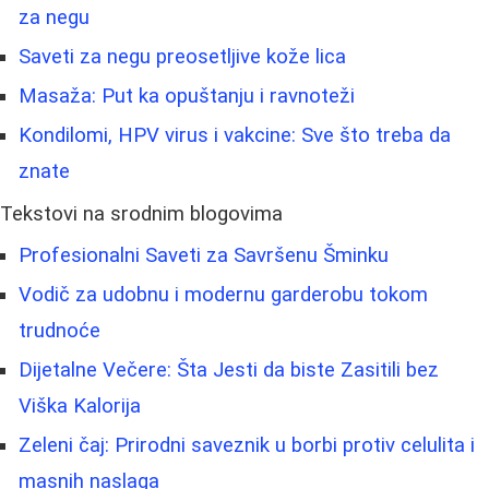
za negu
Saveti za negu preosetljive kože lica
Masaža: Put ka opuštanju i ravnoteži
Kondilomi, HPV virus i vakcine: Sve što treba da
znate
Tekstovi na srodnim blogovima
Profesionalni Saveti za Savršenu Šminku
Vodič za udobnu i modernu garderobu tokom
trudnoće
Dijetalne Večere: Šta Jesti da biste Zasitili bez
Viška Kalorija
Zeleni čaj: Prirodni saveznik u borbi protiv celulita i
masnih naslaga