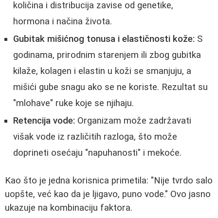
količina i distribucija zavise od genetike,
hormona i načina života.
Gubitak mišićnog tonusa i elastičnosti kože:
S
godinama, prirodnim starenjem ili zbog gubitka
kilaže, kolagen i elastin u koži se smanjuju, a
mišići gube snagu ako se ne koriste. Rezultat su
"mlohave" ruke koje se njihaju.
Retencija vode:
Organizam može zadržavati
višak vode iz različitih razloga, što može
doprineti osećaju "napuhanosti" i mekoće.
Kao što je jedna korisnica primetila: "Nije tvrdo salo
uopšte, već kao da je ljigavo, puno vode." Ovo jasno
ukazuje na kombinaciju faktora.