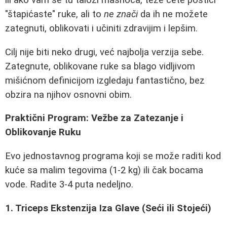
ili ako vam se tu taloži masnoća, teže ćete postići
"štapićaste" ruke, ali to
ne znači
da ih ne možete
zategnuti, oblikovati i učiniti zdravijim i lepšim.
Cilj nije biti neko drugi, već najbolja verzija sebe.
Zategnute, oblikovane ruke sa blago vidljivom
mišićnom definicijom izgledaju fantastično, bez
obzira na njihov osnovni obim.
Praktični Program: Vežbe za Zatezanje i
Oblikovanje Ruku
Evo jednostavnog programa koji se može raditi kod
kuće sa malim tegovima (1-2 kg) ili čak bocama
vode. Radite 3-4 puta nedeljno.
1. Triceps Ekstenzija Iza Glave (Seći ili Stojeći)