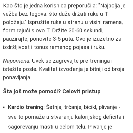
Kao što je jedna korisnica preporučila: "Najbolja je
vežba bez tegova: što duže držati ruke u T
položaju." Ispružite ruke u stranu u visini ramena,
formirajući slovo T. Držite 30-60 sekundi,
pauzirajte, ponovite 3-5 puta. Ovo je izuzetno za
izdržljivost i tonus ramenog pojasa i ruku.
Napomena:
Uvek se zagrevajte pre treninga i
istežite posle. Kvalitet izvođenja je bitniji od broja
ponavljanja.
Šta još može pomoći? Celovit pristup
Kardio trening:
Šetnja, trčanje, bicikl, plivanje -
sve to pomaže u stvaranju kalorijskog deficita i
sagorevanju masti u celom telu. Plivanje je