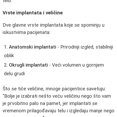
telu."
Vrste implantata i veličine
Dve glavne vrste implantata koje se spominju u
iskustvima pacijenata:
Anatomski implantati
- Prirodniji izgled, stabilniji
oblik
Okrugli implantati
- Veći volumen u gornjem
delu grudi
Što se tiče veličine, mnoge pacijentice savetuju:
"Bolje je izabrati nešto veću veličinu nego što vam
je prvobitno palo na pamet, jer implantati se
vremenom prilagođavaju telu i izgledaju manje nego