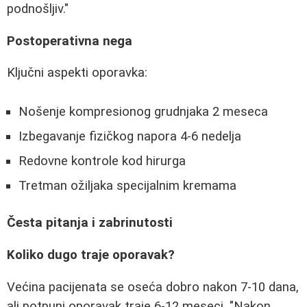
podnošljiv."
Postoperativna nega
Ključni aspekti oporavka:
Nošenje kompresionog grudnjaka 2 meseca
Izbegavanje fizičkog napora 4-6 nedelja
Redovne kontrole kod hirurga
Tretman ožiljaka specijalnim kremama
Česta pitanja i zabrinutosti
Koliko dugo traje oporavak?
Većina pacijenata se oseća dobro nakon 7-10 dana,
ali potpuni oporavak traje 6-12 meseci. "Nakon