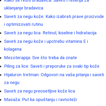
Kako se rešiti bradavica: Saveti i rešenja za
uklanjanje bradavica
Saveti za negu kože: Kako izabrati prave proizvode
i optimizovati rutinu
Saveti za negu lica: Retinol, kiseline i hidratacija
Saveti za negu kože i upotrebu vitamina E i
kolagena
Mezoterapija: Sve što treba da znate
Piling za lice: Saveti i preporuke za svaki tip kože
Hijaluron tretman: Odgovori na vaša pitanja i saveti
za negu
Saveti za negu preosetljive kože lica
Masaža: Put ka opuštanju i ravnoteži