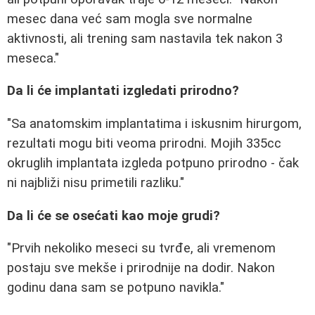
mesec dana već sam mogla sve normalne
aktivnosti, ali trening sam nastavila tek nakon 3
meseca."
Da li će implantati izgledati prirodno?
"Sa anatomskim implantatima i iskusnim hirurgom,
rezultati mogu biti veoma prirodni. Mojih 335cc
okruglih implantata izgleda potpuno prirodno - čak
ni najbliži nisu primetili razliku."
Da li će se osećati kao moje grudi?
"Prvih nekoliko meseci su tvrđe, ali vremenom
postaju sve mekše i prirodnije na dodir. Nakon
godinu dana sam se potpuno navikla."