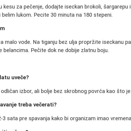
e u kesu za pečenje, dodajte iseckan brokoli, šargarepu i
i belim lukom. Pecite 30 minuta na 180 stepeni.
em
a malo vode. Na tiganju bez ulja propržite iseckanu pap
e belancima. Pečite dok ne dobije zlatnu boju.
alatu uveče?
 odličan izbor, ali bolje bez skrobnog povrća kao što je
pavanje treba večerati?
 2-3 sata pre spavanja kako bi organizam imao vremena