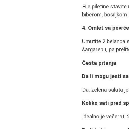
File piletine stavit
biberom, bosiljkom 
4. Omlet sa povrć
Umutite 2 belanca s
šargarepu, pa prelit
Česta pitanja
Da li mogu jesti s
Da, zelena salata je
Koliko sati pred s
Idealno je večerati