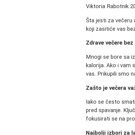
Viktoria Rabotnik
2
Šta jesti za večeru 
koji zasitiće vas b
Zdrave večere bez p
Mnogi se bore sa iz
kalorija. Ako i vam 
vas. Prikupili smo n
Zašto je večera v
Iako se često smatr
pred spavanje. Ključ
fokusirati se na pro
Najbolji izbori za 