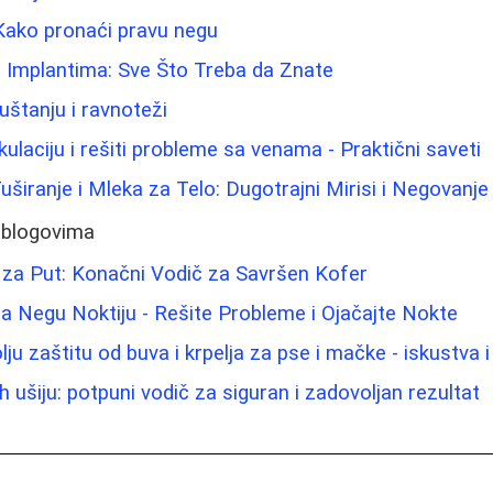
Kako pronaći pravu negu
a Implantima: Sve Što Treba da Znate
štanju i ravnoteži
kulaciju i rešiti probleme sa venama - Praktični saveti
Tuširanje i Mleka za Telo: Dugotrajni Mirisi i Negovanj
 blogovima
 za Put: Konačni Vodič za Savršen Kofer
a Negu Noktiju - Rešite Probleme i Ojačajte Nokte
lju zaštitu od buva i krpelja za pse i mačke - iskustva i
 ušiju: potpuni vodič za siguran i zadovoljan rezultat