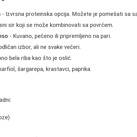
a
- Izvrsna proteinska opcija. Možete je pomešati sa s
ni sir koji se može kombinovati sa povrćem.
meso
- Kuvano, pečeno ili pripremljeno na pari.
dličan izbor, ali ne svake večeri.
no bela riba kao što je oslić.
karfiol, šargarepa, krastavci, paprika.
adni:
oze)