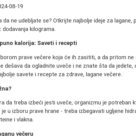
024-08-19
a da ne udebljate se? Otkrijte najbolje ideje za lagane,
ez dodavanja kilograma.
uno kalorija: Saveti i recepti
borom prave večere koja će ih zasititi, a da pritom ne 
se dešava da ogladnite uveče i ne znate šta da jedete, 
ajbolje savete i recepte za zdrave, lagane večere.
ažna?
a da treba izbeći jesti uveče, organizmu je potreban kv
 je u izboru prave hrane - treba izbegavati ugljene hidr
teine i vlakna.
laganu večeru