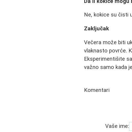
Da li kokice mogu 
Ne, kokice su čisti u
Zaključak
Večera može biti uk
vlaknasto povrće. Kl
Eksperimentišite sa 
važno samo kada jed
Komentari
Vaše ime: