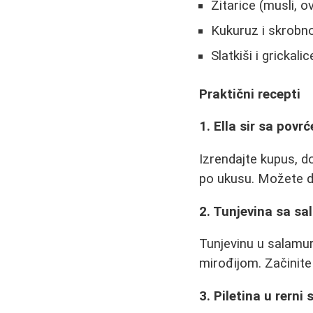
Žitarice (musli, o
Kukuruz i skrobn
Slatkiši i grickalic
Praktični recepti
1. Ella sir sa povr
Izrendajte kupus, d
po ukusu. Možete d
2. Tunjevina sa s
Tunjevinu u salamu
mirođijom. Začinit
3. Piletina u rerni