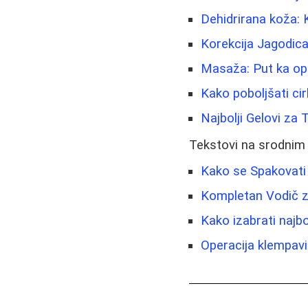
Dehidrirana koža: 
Korekcija Jagodic
Masaža: Put ka opu
Kako poboljšati cir
Najbolji Gelovi za 
Tekstovi na srodnim
Kako se Spakovati
Kompletan Vodič z
Kako izabrati najbo
Operacija klempavih