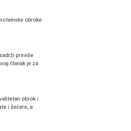
 proteinske obroke
sadrži previše
ovaj članak je za
alitetan obrok i
ate i šećere, a