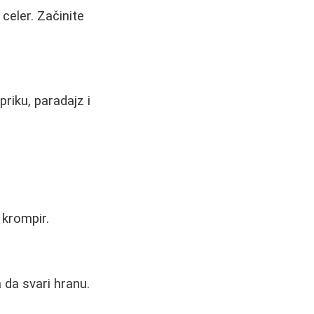
 celer. Začinite
riku, paradajz i
 krompir.
 da svari hranu.