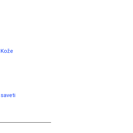
e Kože
 saveti