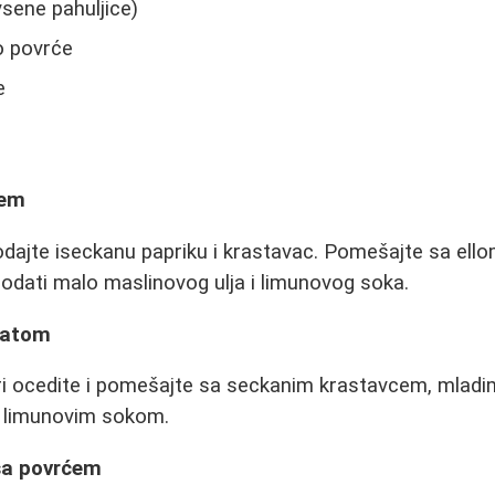
vsene pahuljice)
o povrće
e
ćem
odajte iseckanu papriku i krastavac. Pomešajte sa ello
odati malo maslinovog ulja i limunovog soka.
alatom
ri ocedite i pomešajte sa seckanim krastavcem, mladi
e limunovim sokom.
 sa povrćem