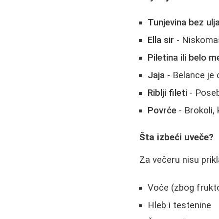
Tunjevina bez ulj
Ella sir
- Niskomas
Piletina ili belo 
Jaja
- Belance je o
Riblji fileti
- Poseb
Povrće
- Brokoli, 
Šta izbeći uveče?
Za večeru nisu prikl
Voće (zbog frukt
Hleb i testenine