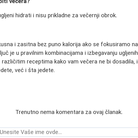
biti večera?
gljeni hidrati i nisu prikladne za večernji obrok.
usna i zasitna bez puno kalorija ako se fokusiramo na 
juč je u pravilnim kombinacijama i izbegavanju ugljenih
različitim receptima kako vam večera ne bi dosadila, i 
ete, već i šta jedete.
Trenutno nema komentara za ovaj članak.