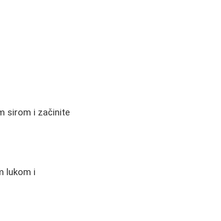
m sirom i začinite
m lukom i