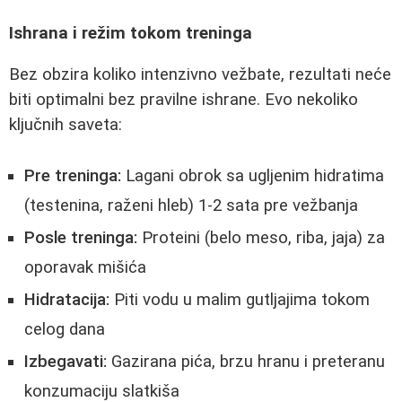
Ishrana i režim tokom treninga
Bez obzira koliko intenzivno vežbate, rezultati neće
biti optimalni bez pravilne ishrane. Evo nekoliko
ključnih saveta:
Pre treninga:
Lagani obrok sa ugljenim hidratima
(testenina, raženi hleb) 1-2 sata pre vežbanja
Posle treninga:
Proteini (belo meso, riba, jaja) za
oporavak mišića
Hidratacija:
Piti vodu u malim gutljajima tokom
celog dana
Izbegavati:
Gazirana pića, brzu hranu i preteranu
konzumaciju slatkiša