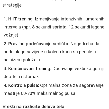
strategije:
HIIT trening:
Izmenjivanje intenzivnih i umerenih
intervala (npr. 8 sekundi sprinta, 12 sekundi lagane
vožnje)
Pravilno podešavanje sedišta:
Noge treba da
budu blago savijene u kolenu kada su pedale u
najnižem položaju
Kombinovani trening:
Dodavanje vežbi za gornji
deo tela i stomak
Kontrola pulsa:
Optimalna zona za sagorevanje
masti je 60-70% maksimalnog pulsa
Efekti na različite delove tela