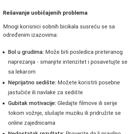
Rešavanje uobičajenih problema
Mnogi korisnici sobnih bicikala susreću se sa
određenim izazovima:
Bol u grudima:
Može biti posledica preteranog
naprezanja - smanjite intenzitet i posavetujte se
sa lekarom
Neprijatno sedište:
Možete koristiti posebne
jastučiće ili navlake za sedište
Gubitak motivacije:
Gledajte filmove ili serije
tokom vožnje, slušajte muziku ili pridružite se
online zajednicama
Nedostatak rezultata:
Proverite da li pravilno