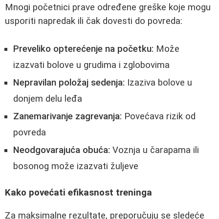
Mnogi početnici prave određene greške koje mogu
usporiti napredak ili čak dovesti do povreda:
Preveliko opterećenje na početku:
Može
izazvati bolove u grudima i zglobovima
Nepravilan položaj sedenja:
Izaziva bolove u
donjem delu leđa
Zanemarivanje zagrevanja:
Povećava rizik od
povreda
Neodgovarajuća obuća:
Voznja u čarapama ili
bosonog može izazvati žuljeve
Kako povećati efikasnost treninga
Za maksimalne rezultate, preporučuju se sledeće