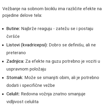
Vežbanje na sobnom biciklu ima različite efekte na
pojedine delove tela:
Butine:
Najbrže reaguju - zatežu se i postaju
čvršće
Listovi (kvadricepsi):
Dobro se definišu, ali ne
preterano
Zadnjica:
Za efekte na guzu potrebno je voziti u
uspravnom položaju
Stomak:
Može se smanjiti obim, ali je potrebno
dodati i specifične vežbe
Celulit:
Redovna vožnja znatno smanjuje
vidljivost celulita