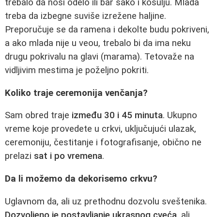
trebalo da nosi odelo ili bar sako i košulju. Mlada
treba da izbegne suviše izrežene haljine.
Preporučuje se da ramena i dekolte budu pokriveni,
a ako mlada nije u veou, trebalo bi da ima neku
drugu pokrivalu na glavi (marama). Tetovaže na
vidljivim mestima je poželjno pokriti.
Koliko traje ceremonija venčanja?
Sam obred traje
između 30 i 45 minuta
. Ukupno
vreme koje provedete u crkvi, uključujući ulazak,
ceremoniju, čestitanje i fotografisanje, obično ne
prelazi
sat i po vremena
.
Da li možemo da dekorisemo crkvu?
Uglavnom da, ali uz prethodnu dozvolu sveštenika.
Dozvoljeno je postavljanje ukrasnog cveća
, ali