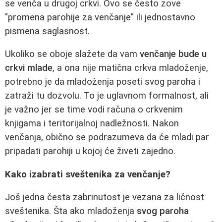
se venča u drugoj crkvi. Ovo se često zove
"promena parohije za venčanje" ili jednostavno
pismena saglasnost.
Ukoliko se oboje slažete da vam
venčanje bude u
crkvi mlade
, a ona nije matična crkva mladoženje,
potrebno je da mladoženja poseti svog paroha i
zatraži tu dozvolu. To je uglavnom formalnost, ali
je važno jer se time vodi računa o crkvenim
knjigama i teritorijalnoj nadležnosti. Nakon
venčanja, obično se podrazumeva da će mladi par
pripadati parohiji u kojoj će živeti zajedno.
Kako izabrati sveštenika za venčanje?
Još jedna česta zabrinutost je vezana za ličnost
sveštenika. Šta ako mladoženja
svog paroha