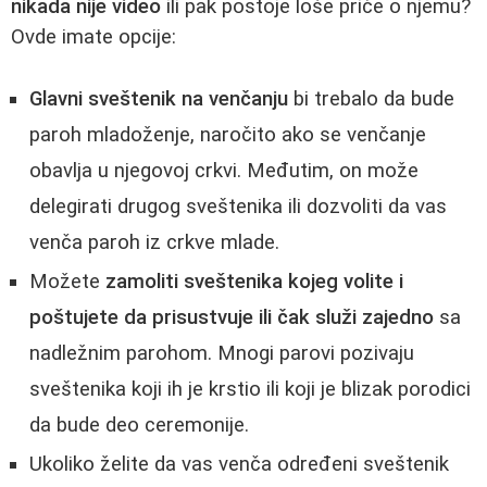
nikada nije video
ili pak postoje loše priče o njemu?
Ovde imate opcije:
Glavni sveštenik na venčanju
bi trebalo da bude
paroh mladoženje, naročito ako se venčanje
obavlja u njegovoj crkvi. Međutim, on može
delegirati drugog sveštenika ili dozvoliti da vas
venča paroh iz crkve mlade.
Možete
zamoliti sveštenika kojeg volite i
poštujete da prisustvuje ili čak služi zajedno
sa
nadležnim parohom. Mnogi parovi pozivaju
sveštenika koji ih je krstio ili koji je blizak porodici
da bude deo ceremonije.
Ukoliko želite da vas venča određeni sveštenik