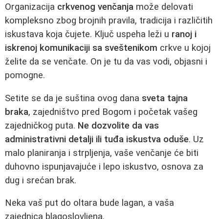
Organizacija
crkvenog venčanja
može delovati
kompleksno zbog brojnih pravila, tradicija i različitih
iskustava koja čujete. Ključ uspeha leži u
ranoj i
iskrenoj komunikaciji sa sveštenikom
crkve u kojoj
želite da se venčate. On je tu da vas vodi, objasni i
pomogne.
Setite se da je suština ovog dana
sveta tajna
braka
, zajedništvo pred Bogom i početak vašeg
zajedničkog puta.
Ne dozvolite da vas
administrativni detalji ili tuđa iskustva oduše
. Uz
malo planiranja i strpljenja, vaše venčanje će biti
duhovno ispunjavajuće i lepo iskustvo, osnova za
dug i srećan brak.
Neka vaš put do oltara bude lagan, a vaša
zajednica blagoslovljena.