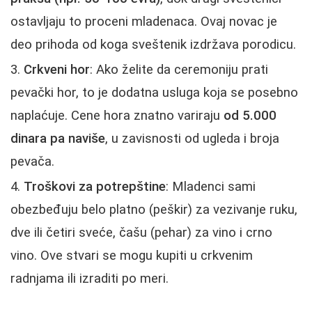
ostavljaju to proceni mladenaca. Ovaj novac je
deo prihoda od koga sveštenik izdržava porodicu.
Crkveni hor
: Ako želite da ceremoniju prati
pevački hor, to je dodatna usluga koja se posebno
naplaćuje. Cene hora znatno variraju
od 5.000
dinara pa naviše
, u zavisnosti od ugleda i broja
pevača.
Troškovi za potrepštine
: Mladenci sami
obezbeđuju belo platno (peškir) za vezivanje ruku,
dve ili četiri sveće, čašu (pehar) za vino i crno
vino. Ove stvari se mogu kupiti u crkvenim
radnjama ili izraditi po meri.