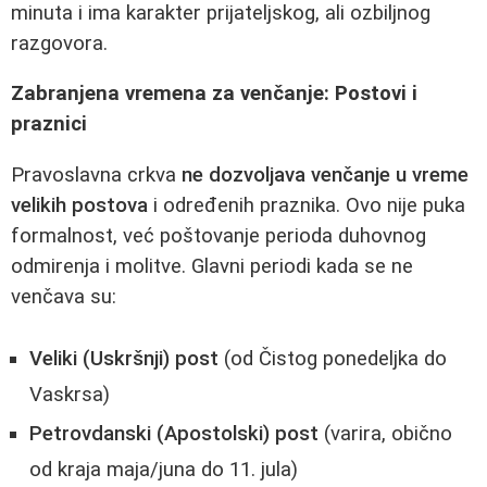
minuta i ima karakter prijateljskog, ali ozbiljnog
razgovora.
Zabranjena vremena za venčanje: Postovi i
praznici
Pravoslavna crkva
ne dozvoljava venčanje u vreme
velikih postova
i određenih praznika. Ovo nije puka
formalnost, već poštovanje perioda duhovnog
odmirenja i molitve. Glavni periodi kada se ne
venčava su:
Veliki (Uskršnji) post
(od Čistog ponedeljka do
Vaskrsa)
Petrovdanski (Apostolski) post
(varira, obično
od kraja maja/juna do 11. jula)