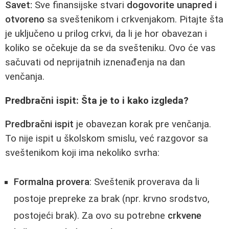
Savet:
Sve finansijske stvari
dogovorite unapred i
otvoreno
sa sveštenikom i crkvenjakom. Pitajte šta
je uključeno u prilog crkvi, da li je hor obavezan i
koliko se očekuje da se da svešteniku. Ovo će vas
sačuvati od neprijatnih iznenađenja na dan
venčanja.
Predbračni ispit: Šta je to i kako izgleda?
Predbračni ispit
je obavezan korak pre venčanja.
To nije ispit u školskom smislu, već razgovor sa
sveštenikom koji ima nekoliko svrha:
Formalna provera
: Sveštenik proverava da li
postoje prepreke za brak (npr. krvno srodstvo,
postojeći brak). Za ovo su potrebne
crkvene