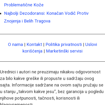
Problematične Kože
Najbolji Dezodoransi: Konačan Vodič Protiv
Znojenja i Belih Tragova
O nama
|
Kontakt
|
Politika privatnosti
|
Uslovi
korišćenja
|
Marketinški servisi
Urednici i autori ne preuzimaju nikakvu odgovornost
za bilo kakve greške ili propuste u sadržaju ovog
sajta. Informacije sadržane na ovom sajtu pružaju se
u stanju „takvom kakve jesu“, bez garancija u pogledu
njihove potpunosti, tačnosti, korisnosti ili
blagovremenosti.