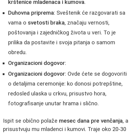
krštenice mladenaca i kumova
.
Duhovna priprema
: Sveštenik će razgovarati sa
vama o
svetosti braka
, značaju vernosti,
poštovanja i zajedničkog života u veri. To je
prilika da postavite i svoja pitanja o samom
obredu.
Organizacioni dogovor
:
Organizacioni dogovor
: Ovde ćete se dogovoriti
o detaljima ceremonije: ko donosi potrepštine,
redosled ulaska u crkvu, prisustvo hora,
fotografisanje unutar hrama i slično.
Ispit se obično polaže
mesec dana pre venčanja
, a
prisustvuju mu mladenci i kumovi. Traje oko 20-30