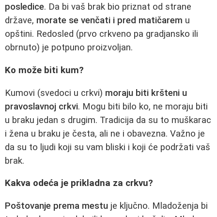
posledice
. Da bi vaš brak bio priznat od strane
države,
morate se venčati i pred matičarem
u
opštini. Redosled (prvo crkveno pa gradjansko ili
obrnuto) je potpuno proizvoljan.
Ko može biti kum?
Kumovi (svedoci u crkvi)
moraju biti kršteni u
pravoslavnoj crkvi
. Mogu biti bilo ko, ne moraju biti
u braku jedan s drugim. Tradicija da su to muškarac
i žena u braku je česta, ali ne i obavezna. Važno je
da su to ljudi koji su vam bliski i koji će podržati vaš
brak.
Kakva odeća je prikladna za crkvu?
Poštovanje prema mestu
je ključno. Mladoženja bi