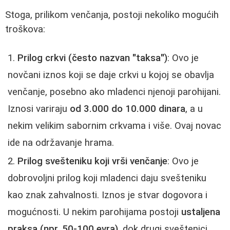
Stoga, prilikom venčanja, postoji nekoliko mogućih
troškova:
Prilog crkvi (često nazvan "taksa")
: Ovo je
novčani iznos koji se daje crkvi u kojoj se obavlja
venčanje, posebno ako mladenci njenoji parohijani.
Iznosi variraju
od 3.000 do 10.000 dinara
, a u
nekim velikim sabornim crkvama i više. Ovaj novac
ide na održavanje hrama.
Prilog svešteniku koji vrši venčanje
: Ovo je
dobrovoljni prilog koji mladenci daju svešteniku
kao znak zahvalnosti. Iznos je stvar dogovora i
mogućnosti. U nekim parohijama postoji
ustaljena
praksa (npr. 50-100 evra)
, dok drugi sveštenici