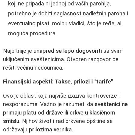
koji ne pripada ni jednoj od vaših parohija,
potrebno je dobiti saglasnost nadležnih paroha i
eventualno pisati molbu vladici, što je ređa, ali
moguća procedura.
Najbitnije je
unapred se lepo dogovoriti
sa svim
uključenim sveštenicima. Otvoren razgovor će
rešiti većinu nedoumica.
Finansijski aspekti: Takse, prilozi i "tarife"
Ovo je oblast koja najviše izaziva kontroverze i
nesporazume. Važno je razumeti da
sveštenici ne
primaju platu od države ili crkve u klasičnom
smislu
. Njihov život i rad crkvene opštine se
održavaju
prilozima vernika
.