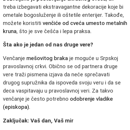
treba izbegavati ekstravagantne dekoracije koje bi
ometale bogosluženje ili oštetile enterijer. Takođe,
možete koristiti
venčiće od cveća umesto metalnih
kruna
, što je sve češća i lepa praksa.
Šta ako je jedan od nas druge vere?
Venčanje
mešovitog braka
je moguće u Srpskoj
pravoslavnoj crkvi. Obično se od partnera druge
vere traži pismena izjava da neće sprečavati
drugog supružnika da ispoveda svoju veru i da se
deca vaspitavaju u pravoslavnoj veri. Za takvo
venčanje je često potrebno
odobrenje vladike
(episkopa)
.
Zaključak: Vaš dan, Vaš mir