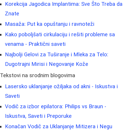
Korekcija Jagodica Implantima: Sve Što Treba da
Znate
Masaža: Put ka opuštanju i ravnoteži
Kako poboljšati cirkulaciju i rešiti probleme sa
venama - Praktični saveti
Najbolji Gelovi za Tuširanje i Mleka za Telo:
Dugotrajni Mirisi i Negovanje Kože
Tekstovi na srodnim blogovima
Lasersko uklanjanje ožiljaka od akni - Iskustva i
Saveti
Vodič za izbor epilatora: Philips vs Braun -
Iskustva, Saveti i Preporuke
Konačan Vodič za Uklanjanje Mitizera i Negu