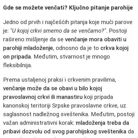
Gde se možete venčati? Ključno pitanje parohije
Jedno od prvih i najčešćih pitanja koje muči parove
je:
"U kojoj crkvi smemo da se venčamo?"
. Postoji
rašireno mišljenje da se
venčanje mora obaviti u
parohiji mladoženje
, odnosno da je to
crkva kojoj
on pripada
. Međutim, stvarnost je mnogo
fleksibilnija.
Prema ustaljenoj praksi i crkvenim pravilima,
venčanje može da se obavi u bilo kojoj
pravoslavnoj crkvi ili manastiru
koji pripada
kanonskoj teritoriji Srpske pravoslavne crkve, uz
saglasnost nadležnog sveštenika. Međutim, postoji
važan administrativni korak:
mladoženja treba da
pribavi dozvolu od svog parohijskog sveštenika
da