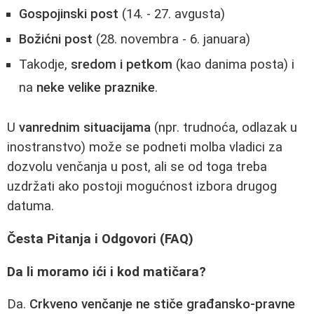
Gospojinski post
(14. - 27. avgusta)
Božićni post
(28. novembra - 6. januara)
Takodje,
sredom i petkom
(kao danima posta) i
na
neke velike praznike
.
U
vanrednim situacijama
(npr. trudnoća, odlazak u
inostranstvo) može se podneti molba vladici za
dozvolu venčanja u post, ali se od toga treba
uzdržati ako postoji mogućnost izbora drugog
datuma.
Česta Pitanja i Odgovori (FAQ)
Da li moramo ići i kod matičara?
Da.
Crkveno venčanje ne stiče građansko-pravne