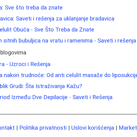
ica: Sve što treba da znate
avica: Saveti i rešenja za uklanjanje bradavica
elulit Obuća - Sve Što Treba da Znate
 sitnih bubuljica na vratu i ramenima - Saveti i rešenja
 blogovima
a - Uzroci i Rešenja
a nakon trudnoće: Od anti celulit masaže do liposukcije
Oblik Grudi: Šta Istraživanja Kažu?
riod Između Dve Depilacije - Saveti i Rešenja
ontakt
|
Politika privatnosti
|
Uslovi korišćenja
|
Marketi