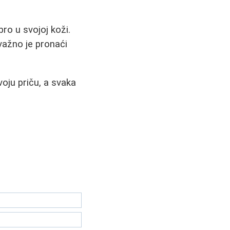
ro u svojoj koži.
važno je pronaći
voju priču, a svaka