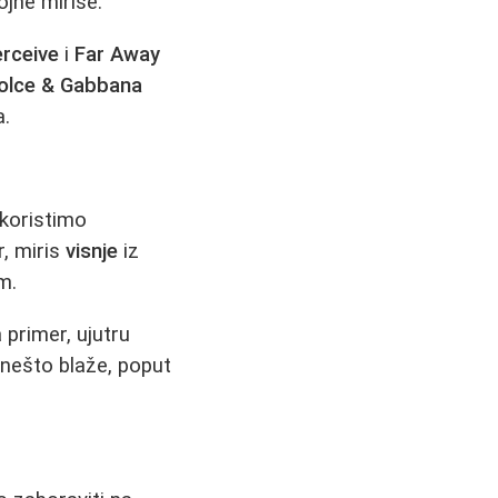
ojne mirise.
rceive
i
Far Away
olce & Gabbana
a.
 koristimo
r, miris
visnje
iz
m.
 primer, ujutru
nešto blaže, poput