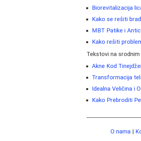
Biorevitalizacija l
Kako se rešiti brad
MBT Patike i Antic
Kako rešiti problem
Tekstovi na srodnim
Akne Kod Tinejdžer
Transformacija tel
Idealna Veličina i 
Kako Prebroditi Pe
O nama
|
K