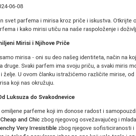
024-06-08
n svet parfema i mirisa kroz priče i iskustva. Otkrijte 
fema i kako mirisi utiču na naše raspoloženje i doživlj
ljeni Mirisi i Njihove Priče
samo mirisa - oni su deo našeg identiteta, način na ko
a druge. Svaki parfem ima svoju priču, a svaki miris 
 želje. U ovom članku istražićemo različite mirise, od
isa koji nas okružuju.
 Od Luksuza do Svakodnevice
 omiljene parfeme koji im donose radost i samopouzda
Cheap and Chic
zbog njegovog osvežavajućeg i mlada
enchy Very Irresistible
zbog njegove sofisticiranosti i 