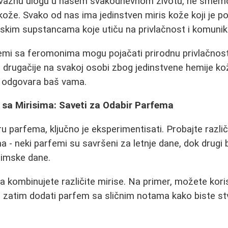
u važnu ulogu u našem svakodnevnom životu, ne smemo
 kože. Svako od nas ima jedinstven miris kože koji je 
kim supstancama koje utiču na privlačnost i komunika
emi sa feromonima mogu pojačati prirodnu privlačnost, 
 drugačije na svakoj osobi zbog jedinstvene hemije ko
i odgovara baš vama.
 sa Mirisima: Saveti za Odabir Parfema
u parfema, ključno je eksperimentisati. Probajte različ
ma - neki parfemi su savršeni za letnje dane, dok drugi
 zimske dane.
a kombinujete različite mirise. Na primer, možete koris
a zatim dodati parfem sa sličnim notama kako biste stv