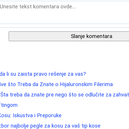
Slanje komentara
- da li su zaista pravo rešenje za vas?
ve što Treba da Znate o Hijaluronskim Filerima
Šta treba da znate pre nego što se odlučite za zahva
iftingom
Kosu: Iskustva i Preporuke
zbor najbolje pegle za kosu za vaš tip kose