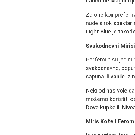
Lancome Magnifiq
Za one koji preferir
nude širok spektar 
Light Blue
je takođe
Svakodnevni Miris
Parfemi nisu jedini 
svakodnevno, poput 
sapuna ili
vanile
iz 
Neki od nas vole da
možemo koristiti o
Dove kupke
ili
Nive
Miris Kože i Ferom