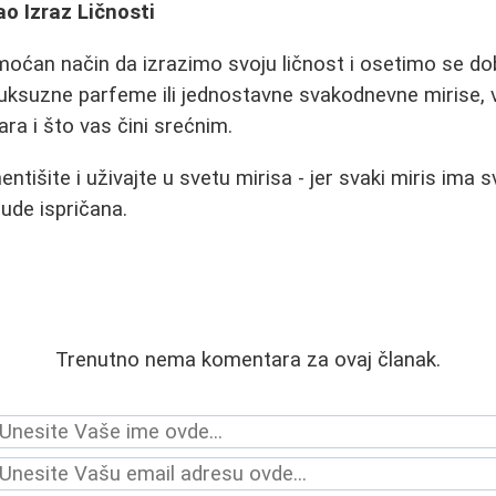
ao Izraz Ličnosti
 moćan način da izrazimo svoju ličnost i osetimo se dob
 luksuzne parfeme ili jednostavne svakodnevne mirise, 
a i što vas čini srećnim.
entišite i uživajte u svetu mirisa - jer svaki miris ima s
bude ispričana.
Trenutno nema komentara za ovaj članak.