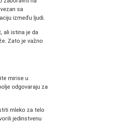
 zaboraviti na
povezan sa
ciju između ljudi.
ali istina je da
že. Zato je važno
ite mirise u
 bolje odgovaraju za
titi mleko za telo
orili jedinstvenu