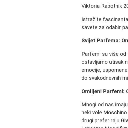
Viktoria Rabotnik
2
Istražite fascinanta
savete za odabir par
Svijet Parfema: Omi
Parfemi su više od 
ostavljamo utisak n
emocije, uspomene i
do svakodnevnih mir
Omiljeni Parfemi:
Mnogi od nas imaju
neki vole
Moschino 
drugi preferiraju
Giv