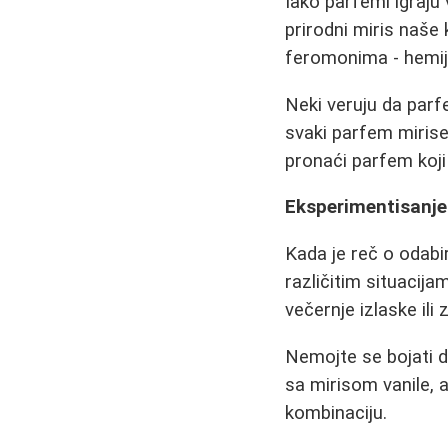
Iako parfemi igraj
prirodni miris naše
feromonima - hemijs
Neki veruju da parf
svaki parfem mirise
pronaći parfem koj
Eksperimentisanje
Kada je reč o odabir
različitim situacija
večernje izlaske ili
Nemojte se bojati d
sa mirisom vanile, 
kombinaciju.