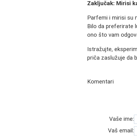
Zaključak: Mirisi k
Parfemi i mirisi su
Bilo da preferirate
ono što vam odgovar
Istražujte, eksperim
priča zaslužuje da 
Komentari
Vaše ime:
Vaš email: