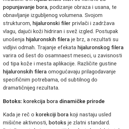
popunjavanje bora
, podizanje obraza i usana, te
obnavljanje izgubljenog volumena. Svojom
strukturom,
hijaluronski filer
privlači i zadržava
vlagu, dajući koži hidriran i svež izgled. Postupak
unošenja
hijaluronskih filera
je brz, a rezultati su
vidljivi odmah. Trajanje efekata
hijaluronskog filera
varira od šest do osamnaest meseci, u zavisnosti
od tipa kože i mesta aplikacije. Različite gustine
hijaluronskih filera
omogućavaju prilagodavanje
specifičnim potrebama, od subtilnog do
dramatičnijeg rezultata.
Botoks:
korekcija bora
dinamičke prirode
Kada je reč o
korekciji bora
koji nastaju usled
mišićne aktivnosti,
botoks
je zlatni standard.