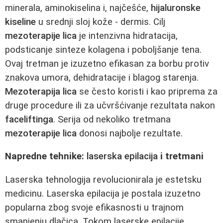
minerala, aminokiselina i, najčešće,
hijaluronske
kiseline
u srednji sloj kože - dermis. Cilj
mezoterapije lica
je intenzivna hidratacija,
podsticanje sinteze kolagena i poboljšanje tena.
Ovaj tretman je izuzetno efikasan za borbu protiv
znakova umora, dehidratacije i blagog starenja.
Mezoterapija lica
se često koristi i kao priprema za
druge procedure ili za učvršćivanje rezultata nakon
faceliftinga
. Serija od nekoliko tretmana
mezoterapije lica
donosi najbolje rezultate.
Napredne tehnike:
laserska epilacija
i tretmani
Laserska tehnologija revolucionirala je estetsku
medicinu. Laserska epilacija je postala izuzetno
popularna zbog svoje efikasnosti u trajnom
smanjenju dlačica. Tokom laserske epilacije,