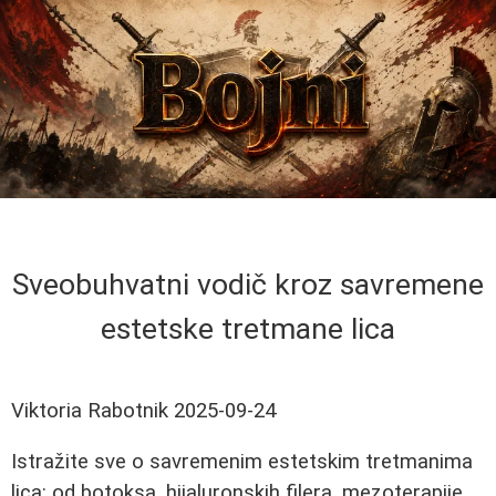
Sveobuhvatni vodič kroz savremene
estetske tretmane lica
Viktoria Rabotnik
2025-09-24
Istražite sve o savremenim estetskim tretmanima
lica: od botoksa, hijaluronskih filera, mezoterapije