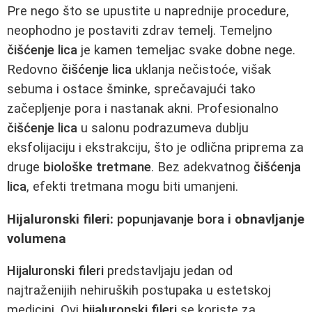
Pre nego što se upustite u naprednije procedure,
neophodno je postaviti zdrav temelj. Temeljno
čišćenje lica
je kamen temeljac svake dobne nege.
Redovno
čišćenje lica
uklanja nečistoće, višak
sebuma i ostace šminke, sprečavajući tako
začepljenje pora i nastanak akni. Profesionalno
čišćenje lica
u salonu podrazumeva dublju
eksfolijaciju i ekstrakciju, što je odlična priprema za
druge
biološke tretmane
. Bez adekvatnog
čišćenja
lica
, efekti tretmana mogu biti umanjeni.
Hijaluronski fileri:
popunjavanje bora
i obnavljanje
volumena
Hijaluronski fileri
predstavljaju jedan od
najtraženijih nehiruških postupaka u estetskoj
medicini. Ovi
hijaluronski fileri
se koriste za