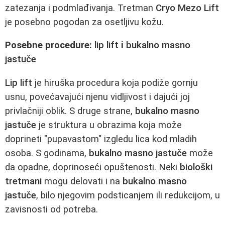
zatezanja i podmlađivanja. Tretman
Cryo Mezo Lift
je posebno pogodan za osetljivu kožu.
Posebne procedure:
lip lift
i
bukalno masno
jastuče
Lip lift
je hiruška procedura koja podiže gornju
usnu, povećavajući njenu vidljivost i dajući joj
privlačniji oblik. S druge strane,
bukalno masno
jastuče
je struktura u obrazima koja može
doprineti "pupavastom" izgledu lica kod mladih
osoba. S godinama,
bukalno masno jastuče
može
da opadne, doprinoseći opuštenosti. Neki
biološki
tretmani
mogu delovati i na
bukalno masno
jastuče
, bilo njegovim podsticanjem ili redukcijom, u
zavisnosti od potreba.