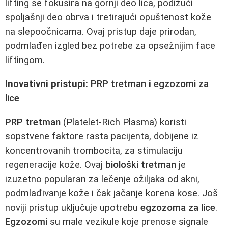
lifting se fokusira na gornji deo lica, podižući
spoljašnji deo obrva i tretirajući opuštenost kože
na slepoočnicama. Ovaj pristup daje prirodan,
podmlađen izgled bez potrebe za opsežnijim face
liftingom.
Inovativni pristupi:
PRP tretman
i
egzozomi za
lice
PRP tretman
(Platelet-Rich Plasma) koristi
sopstvene faktore rasta pacijenta, dobijene iz
koncentrovanih trombocita, za stimulaciju
regeneracije kože. Ovaj
biološki tretman
je
izuzetno popularan za lečenje ožiljaka od akni,
podmlađivanje kože i čak jačanje korena kose. Još
noviji pristup uključuje upotrebu
egzozoma za lice
.
Egzozomi
su male vezikule koje prenose signale