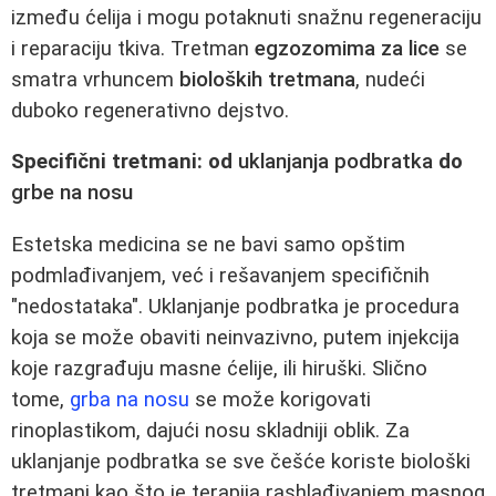
između ćelija i mogu potaknuti snažnu regeneraciju
i reparaciju tkiva. Tretman
egzozomima za lice
se
smatra vrhuncem
bioloških tretmana
, nudeći
duboko regenerativno dejstvo.
Specifični tretmani: od
uklanjanja podbratka
do
grbe na nosu
Estetska medicina se ne bavi samo opštim
podmlađivanjem, već i rešavanjem specifičnih
"nedostataka". Uklanjanje podbratka je procedura
koja se može obaviti neinvazivno, putem injekcija
koje razgrađuju masne ćelije, ili hiruški. Slično
tome,
grba na nosu
se može korigovati
rinoplastikom, dajući nosu skladniji oblik. Za
uklanjanje podbratka se sve češće koriste biološki
tretmani kao što je terapija rashlađivanjem masnog