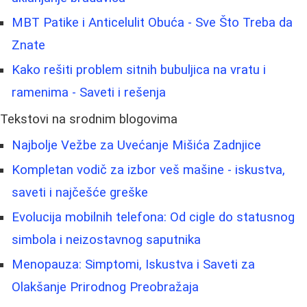
MBT Patike i Anticelulit Obuća - Sve Što Treba da
Znate
Kako rešiti problem sitnih bubuljica na vratu i
ramenima - Saveti i rešenja
Tekstovi na srodnim blogovima
Najbolje Vežbe za Uvećanje Mišića Zadnjice
Kompletan vodič za izbor veš mašine - iskustva,
saveti i najčešće greške
Evolucija mobilnih telefona: Od cigle do statusnog
simbola i neizostavnog saputnika
Menopauza: Simptomi, Iskustva i Saveti za
Olakšanje Prirodnog Preobražaja