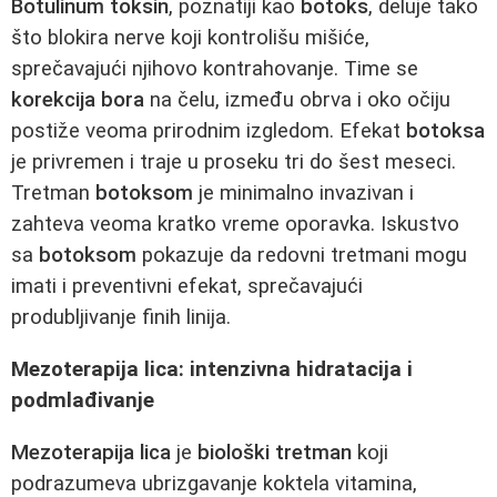
Botulinum toksin
, poznatiji kao
botoks
, deluje tako
što blokira nerve koji kontrolišu mišiće,
sprečavajući njihovo kontrahovanje. Time se
korekcija bora
na čelu, između obrva i oko očiju
postiže veoma prirodnim izgledom. Efekat
botoksa
je privremen i traje u proseku tri do šest meseci.
Tretman
botoksom
je minimalno invazivan i
zahteva veoma kratko vreme oporavka. Iskustvo
sa
botoksom
pokazuje da redovni tretmani mogu
imati i preventivni efekat, sprečavajući
produbljivanje finih linija.
Mezoterapija lica: intenzivna hidratacija i
podmlađivanje
Mezoterapija lica
je
biološki tretman
koji
podrazumeva ubrizgavanje koktela vitamina,