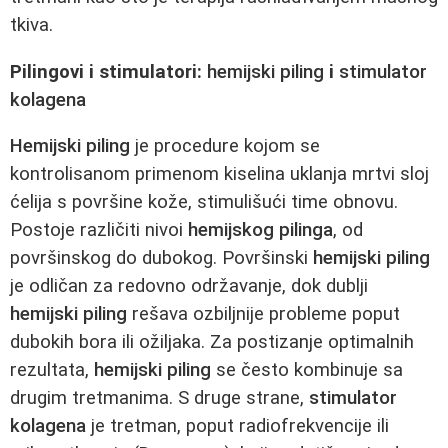
tkiva.
Pilingovi i stimulatori:
hemijski piling
i
stimulator
kolagena
Hemijski piling
je procedure kojom se
kontrolisanom primenom kiselina uklanja mrtvi sloj
ćelija s površine kože, stimulišući time obnovu.
Postoje različiti nivoi
hemijskog pilinga
, od
površinskog do dubokog. Površinski
hemijski piling
je odličan za redovno održavanje, dok dublji
hemijski piling
rešava ozbiljnije probleme poput
dubokih bora ili ožiljaka. Za postizanje optimalnih
rezultata,
hemijski piling
se često kombinuje sa
drugim tretmanima. S druge strane,
stimulator
kolagena
je tretman, poput radiofrekvencije ili