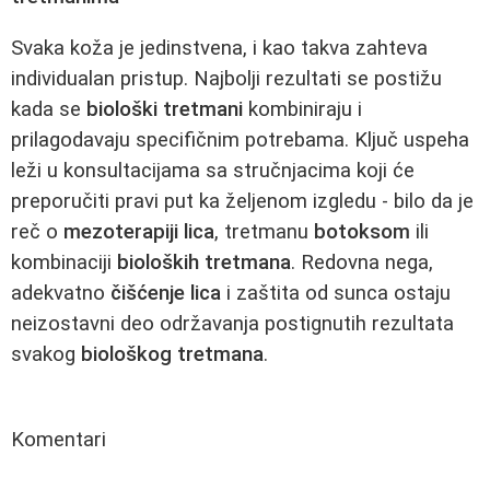
Svaka koža je jedinstvena, i kao takva zahteva
individualan pristup. Najbolji rezultati se postižu
kada se
biološki tretmani
kombiniraju i
prilagodavaju specifičnim potrebama. Ključ uspeha
leži u konsultacijama sa stručnjacima koji će
preporučiti pravi put ka željenom izgledu - bilo da je
reč o
mezoterapiji lica
, tretmanu
botoksom
ili
kombinaciji
bioloških tretmana
. Redovna nega,
adekvatno
čišćenje lica
i zaštita od sunca ostaju
neizostavni deo održavanja postignutih rezultata
svakog
biološkog tretmana
.
Komentari