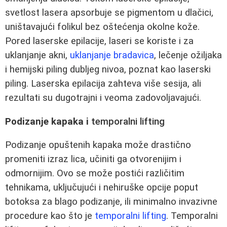
svetlost lasera apsorbuje se pigmentom u dlačici,
uništavajući folikul bez oštećenja okolne kože.
Pored laserske epilacije, laseri se koriste i za
uklanjanje akni,
uklanjanje bradavica
, lečenje ožiljaka
i hemijski piling dubljeg nivoa, poznat kao laserski
piling. Laserska epilacija zahteva više sesija, ali
rezultati su dugotrajni i veoma zadovoljavajući.
Podizanje kapaka i
temporalni lifting
Podizanje opuštenih kapaka može drastično
promeniti izraz lica, učiniti ga otvorenijim i
odmornijim. Ovo se može postići različitim
tehnikama, uključujući i nehiruške opcije poput
botoksa za blago podizanje, ili minimalno invazivne
procedure kao što je
temporalni lifting
. Temporalni