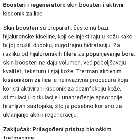
Boosteri i regeneratori:
skin boosteri
i
aktivni
kiseonik za lice
Skin boosteri
su preparati, često na bazi
hijaluronske kiseline
, koji se injektiraju u kožu kako
bi joj pružili duboku, dugotrajnu hidrataciju. Za
razliku od
hijaluronskih filera
za
popunjavanje bora
,
skin boosteri
ne daju volumen, već poboljšavaju
kvalitet, teksturu i sjaj kože. Tretman
aktivnim
kiseonikom za lice
je neinvazivna procedura koja
koristi aktivirani kiseonik za dezinfekciju kože,
stimulaciju cirkulacije i unapređenje apsorpcije
hranljivih sastojaka, što je posebno korisno za
uklanjanje akni
i regeneraciju.
Zaključak: Prilagođeni pristup
biološkim
tretmanima