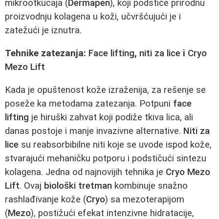
mikrootkucaja (
Dermapen
), koji podstiče prirodnu
proizvodnju kolagena u koži, učvršćujući je i
zatežući je iznutra.
Tehnike zatezanja:
Face lifting
,
niti za lice
i
Cryo
Mezo Lift
Kada je opuštenost kože izraženija, za rešenje se
poseže ka metodama zatezanja. Potpuni
face
lifting
je hiruški zahvat koji podiže tkiva lica, ali
danas postoje i manje invazivne alternative.
Niti za
lice
su reabsorbibilne niti koje se uvode ispod kože,
stvarajući mehaničku potporu i podstičući sintezu
kolagena. Jedna od najnovijih tehnika je
Cryo Mezo
Lift
. Ovaj
biološki tretman
kombinuje snažno
rashlađivanje kože (
Cryo
) sa mezoterapijom
(
Mezo
), postižući efekat intenzivne hidratacije,