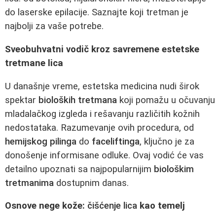
do laserske epilacije. Saznajte koji tretman je
najbolji za vaše potrebe.
Sveobuhvatni vodič kroz savremene estetske
tretmane lica
U današnje vreme, estetska medicina nudi širok
spektar
bioloških tretmana
koji pomažu u očuvanju
mladalačkog izgleda i rešavanju različitih kožnih
nedostataka. Razumevanje ovih procedura, od
hemijskog pilinga
do
faceliftinga
, ključno je za
donošenje informisane odluke. Ovaj vodić će vas
detailno upoznati sa najpopularnijim
biološkim
tretmanima
dostupnim danas.
Osnove nege kože:
čišćenje lica
kao temelj