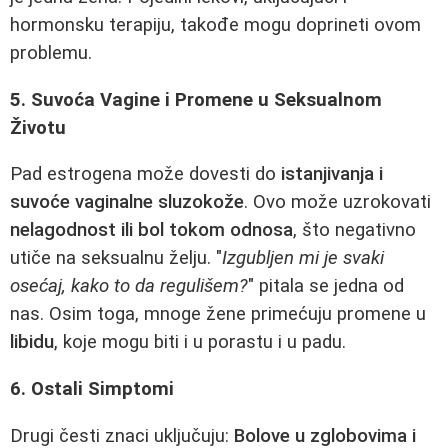
hormonsku terapiju, takođe mogu doprineti ovom
problemu.
5. Suvoća Vagine i Promene u Seksualnom
Životu
Pad estrogena može dovesti do
istanjivanja i
suvoće vaginalne sluzokože
. Ovo može uzrokovati
nelagodnost ili bol tokom odnosa
, što negativno
utiče na seksualnu želju. "
Izgubljen mi je svaki
osećaj, kako to da regulišem?
" pitala se jedna od
nas. Osim toga, mnoge žene primećuju promene u
libidu
, koje mogu biti i u porastu i u padu.
6. Ostali Simptomi
Drugi česti znaci uključuju:
Bolove u zglobovima i