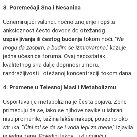
3. Poremećaji Sna i Nesanica
Uznemirujući valunci, noćno znojenje i opšta
anksioznost često dovode do
otežanog
uspavljivanja
ili
čestog budenja
tokom noći. "
Ne
mogu da zaspim, a budim se izmrcvarena
," kazuje
jedna učesnica foruma. Ovaj nedostatak
kvalitetnog sna dalje doprinosi umoru,
razdražljivosti i otežanoj koncentraciji tokom dana.
4. Promene u Telesnoj Masi i Metabolizmu
Usportavanje metabolizma je česta pojava. Žene
primećuju da se, iako se njihove navike u ishrani
nisu promenile,
težina lakše nakupi
, posebno oko
struka. "
Čini mi se da se i voda lepi za mene
," izjavila
je jedna žena. Pojedini lekovi, uključujući i