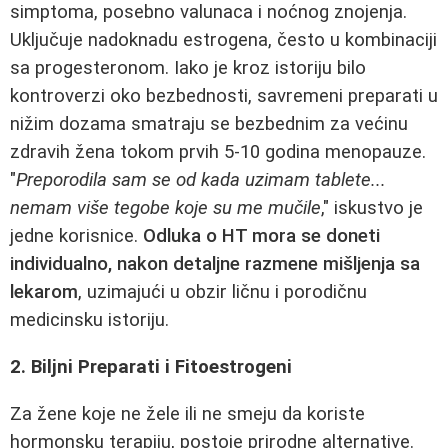
simptoma, posebno valunaca i noćnog znojenja.
Uključuje nadoknadu estrogena, često u kombinaciji
sa progesteronom. Iako je kroz istoriju bilo
kontroverzi oko bezbednosti, savremeni preparati u
nižim dozama smatraju se bezbednim za većinu
zdravih žena tokom prvih 5-10 godina menopauze.
"
Preporodila sam se od kada uzimam tablete...
nemam više tegobe koje su me mučile
," iskustvo je
jedne korisnice.
Odluka o HT mora se doneti
individualno, nakon detaljne razmene mišljenja sa
lekarom
, uzimajući u obzir ličnu i porodičnu
medicinsku istoriju.
2. Biljni Preparati i Fitoestrogeni
Za žene koje ne žele ili ne smeju da koriste
hormonsku terapiju, postoje prirodne alternative.