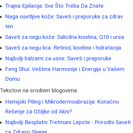
Trajna Epilacija: Sve Što Treba Da Znate
Nega osetljive kože: Saveti i preporuke za zdrav
ten
Saveti za negu kože: Salicilna kiselina, Q10 i urea
Saveti za negu lica: Retinol, kiseline i hidratacija
Najbolji balzami za usne: Saveti i preporuke
Feng Shui: Veština Harmonije i Energije u Vašem
Domu
Tekstovi na srodnim blogovima
Hemijski Piling i Mikrodermoabrazija: Konačno
Rešenje za Ožiljke od Akni?
Najbolji Besplatni Tretmani Lepote - Prirodni Saveti
za Zdravo Sijanie