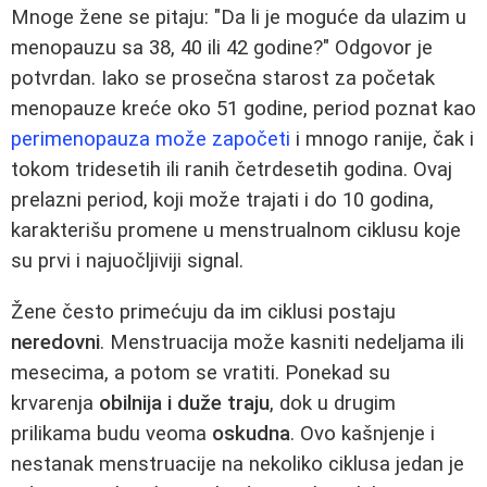
Mnoge žene se pitaju: "Da li je moguće da ulazim u
menopauzu sa 38, 40 ili 42 godine?" Odgovor je
potvrdan. Iako se prosečna starost za početak
menopauze kreće oko 51 godine, period poznat kao
perimenopauza može započeti
i mnogo ranije, čak i
tokom tridesetih ili ranih četrdesetih godina. Ovaj
prelazni period, koji može trajati i do 10 godina,
karakterišu promene u menstrualnom ciklusu koje
su prvi i najuočljiviji signal.
Žene često primećuju da im ciklusi postaju
neredovni
. Menstruacija može kasniti nedeljama ili
mesecima, a potom se vratiti. Ponekad su
krvarenja
obilnija i duže traju
, dok u drugim
prilikama budu veoma
oskudna
. Ovo kašnjenje i
nestanak menstruacije na nekoliko ciklusa jedan je