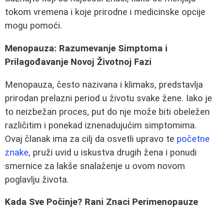
tokom vremena i koje prirodne i medicinske opcije
mogu pomoći.
Menopauza: Razumevanje Simptoma i
Prilagođavanje Novoj Životnoj Fazi
Menopauza, često nazivana i klimaks, predstavlja
prirodan prelazni period u životu svake žene. Iako je
to neizbežan proces, put do nje može biti obeležen
različitim i ponekad iznenadujućim simptomima.
Ovaj članak ima za cilj da osvetli upravo te
početne
znake
, pruži uvid u iskustva drugih žena i ponudi
smernice za lakše snalaženje u ovom novom
poglavlju života.
Kada Sve Počinje? Rani Znaci Perimenopauze