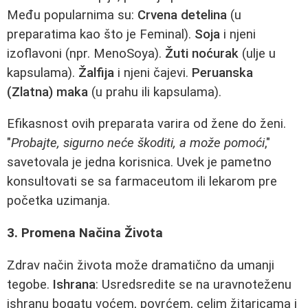
Među popularnima su:
Crvena detelina
(u
preparatima kao što je Feminal).
Soja
i njeni
izoflavoni (npr. MenoSoya).
Žuti noćurak
(ulje u
kapsulama).
Žalfija
i njeni čajevi.
Peruanska
(Zlatna) maka
(u prahu ili kapsulama).
Efikasnost ovih preparata varira od žene do ženi.
"
Probajte, sigurno neće škoditi, a može pomoći
,"
savetovala je jedna korisnica. Uvek je pametno
konsultovati se sa farmaceutom ili lekarom pre
početka uzimanja.
3. Promena Načina Života
Zdrav način života može dramatično da umanji
tegobe.
Ishrana
: Usredsredite se na uravnoteženu
ishranu bogatu voćem, povrćem, celim žitaricama i