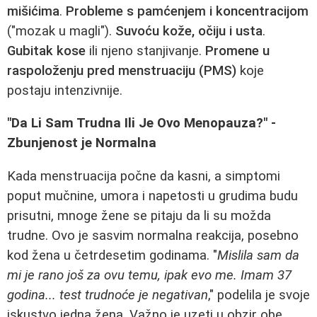
mišićima
.
Probleme s pamćenjem i koncentracijom
("mozak u magli").
Suvoću kože, očiju i usta
.
Gubitak kose
ili njeno stanjivanje.
Promene u
raspoloženju pred menstruaciju (PMS)
koje
postaju intenzivnije.
"Da Li Sam Trudna Ili Je Ovo Menopauza?" -
Zbunjenost je Normalna
Kada menstruacija počne da kasni, a simptomi
poput mučnine, umora i napetosti u grudima budu
prisutni, mnoge žene se pitaju da li su možda
trudne. Ovo je sasvim normalna reakcija, posebno
kod žena u četrdesetim godinama. "
Mislila sam da
mi je rano još za ovu temu, ipak evo me. Imam 37
godina... test trudnoće je negativan
," podelila je svoje
iskustvo jedna žena. Važno je uzeti u obzir obe