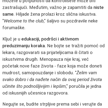
možete u potpunosti da kontrolišete može biti
zastrašujući. Međutim, važno je zapamtiti da
niste
same
. Hiljade žena prolazi kroz slična iskustva.
"
Welcome to the club
," šaljivo su pozdravile neke
forumaške.
Ključ je u
edukaciji, podršci i aktivnom
preduzimanju koraka
. Ne bojte se tražiti pomoć od
lekara, razgovarati sa prijateljicama ili čitati o
iskustvima drugih. Menopauza nije kraj, već
početak nove faze života - faze koja može doneti
mudrost, samopouzdanje i slobodu. "
Želim vam
svako dobro i da nađete način da ovaj period života
učinite što podnošljivijim i lepšim
," poručila je jedna
od iskusnijih učesnica razgovora.
Negujte se, budite strpljive prema sebi i verujte da