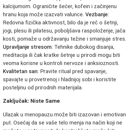
kalcijumom. Ograničite šećer, kofein i začinjenu
hranu koja može izazvati valunce.
Vezbanje
:
Redovna fizička aktivnost, bilo da je reč o šetnji,
jogi, plesu ili pilatesu, poboljšava raspoloženje, jača
kosti, pomaže u održavanju težine i smanjuje stres.
Upravljanje stresom
: Tehnike dubokog disanja,
meditacija ili čak kratke šetnje u prirodi mogu biti
veoma korisne u kontroli nervoze i anksioznosti.
Kvalitetan san
: Pravite ritual pred spavanje,
spavajte u provetrenoj i hladnijoj sobi i koristite
posteljinu od prirodnih materijala.
Zaključak: Niste Same
Ulazak u menopauzu može biti izazovan i emotivan
put. Osećaj da se vaše telo menja na način koji ne