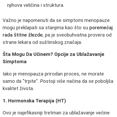
njihova veličina i struktura.
Važno je napomenuti da se simptomi menopauze
mogu preklapati sa stanjima kao što su
poremećaj
rada štitne žlezde
, pa je sveobuhvatna provera od
strane lekara od suštinskog značaja.
Šta Mogu Da Učinem? Opcije za Ublažavanje
Simptoma
Iako je menopauza prirodan proces, ne morate
samo da "trpite". Postoji više načina da se poboljša
kvalitet života.
1. Hormonska Terapija (HT)
Ovo je najefikasniji tretman za ublažavanje većine