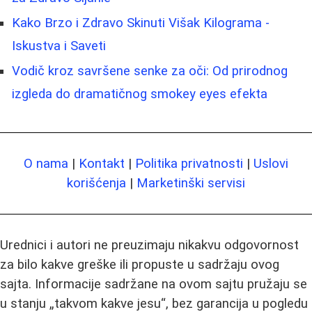
Kako Brzo i Zdravo Skinuti Višak Kilograma -
Iskustva i Saveti
Vodič kroz savršene senke za oči: Od prirodnog
izgleda do dramatičnog smokey eyes efekta
O nama
|
Kontakt
|
Politika privatnosti
|
Uslovi
korišćenja
|
Marketinški servisi
Urednici i autori ne preuzimaju nikakvu odgovornost
za bilo kakve greške ili propuste u sadržaju ovog
sajta. Informacije sadržane na ovom sajtu pružaju se
u stanju „takvom kakve jesu“, bez garancija u pogledu