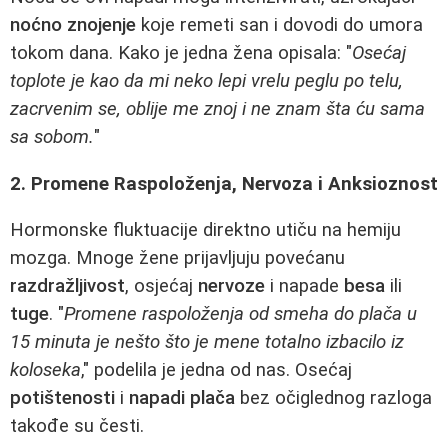
noćno znojenje
koje remeti san i dovodi do umora
tokom dana. Kako je jedna žena opisala: "
Osećaj
toplote je kao da mi neko lepi vrelu peglu po telu,
zacrvenim se, oblije me znoj i ne znam šta ću sama
sa sobom.
"
2. Promene Raspoloženja, Nervoza i Anksioznost
Hormonske fluktuacije direktno utiču na hemiju
mozga. Mnoge žene prijavljuju povećanu
razdražljivost
, osjećaj
nervoze
i napade
besa
ili
tuge
. "
Promene raspoloženja od smeha do plača u
15 minuta je nešto što je mene totalno izbacilo iz
koloseka
," podelila je jedna od nas. Osećaj
potištenosti
i
napadi plača
bez očiglednog razloga
takođe su česti.