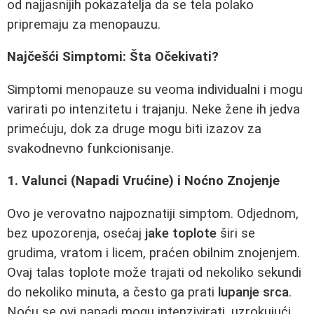
od najjasnijih pokazatelja da se tela polako
pripremaju za menopauzu.
Najčešći Simptomi: Šta Očekivati?
Simptomi menopauze su veoma individualni i mogu
varirati po intenzitetu i trajanju. Neke žene ih jedva
primećuju, dok za druge mogu biti izazov za
svakodnevno funkcionisanje.
1. Valunci (Napadi Vrućine) i Noćno Znojenje
Ovo je verovatno najpoznatiji simptom. Odjednom,
bez upozorenja, osećaj
jake toplote
širi se
grudima, vratom i licem, praćen obilnim znojenjem.
Ovaj talas toplote može trajati od nekoliko sekundi
do nekoliko minuta, a često ga prati
lupanje srca
.
Noću se ovi napadi mogu intenzivirati, uzrokujući