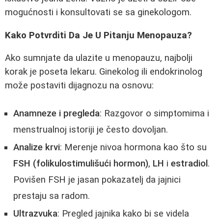
mogućnosti i konsultovati se sa ginekologom.
Kako Potvrditi Da Je U Pitanju Menopauza?
Ako sumnjate da ulazite u menopauzu, najbolji
korak je poseta lekaru. Ginekolog ili endokrinolog
može postaviti dijagnozu na osnovu:
Anamneze i pregleda
: Razgovor o simptomima i
menstrualnoj istoriji je često dovoljan.
Analize krvi
: Merenje nivoa hormona kao što su
FSH (folikulostimulišući hormon)
,
LH
i
estradiol
.
Povišen FSH je jasan pokazatelj da jajnici
prestaju sa radom.
Ultrazvuka
: Pregled jajnika kako bi se videla