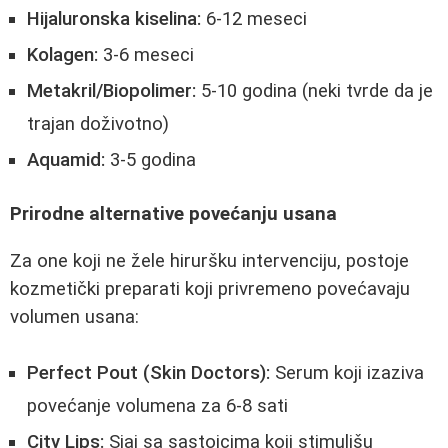
Hijaluronska kiselina:
6-12 meseci
Kolagen:
3-6 meseci
Metakril/Biopolimer:
5-10 godina (neki tvrde da je
trajan doživotno)
Aquamid:
3-5 godina
Prirodne alternative povećanju usana
Za one koji ne žele hiruršku intervenciju, postoje
kozmetički preparati koji privremeno povećavaju
volumen usana:
Perfect Pout (Skin Doctors):
Serum koji izaziva
povećanje volumena za 6-8 sati
City Lips:
Sjaj sa sastojcima koji stimulišu