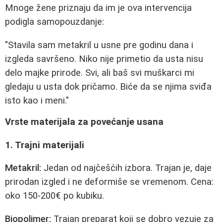
Mnoge žene priznaju da im je ova intervencija
podigla samopouzdanje:
"Stavila sam metakril u usne pre godinu dana i
izgleda savršeno. Niko nije primetio da usta nisu
delo majke prirode. Svi, ali baš svi muškarci mi
gledaju u usta dok pričamo. Biće da se njima sviđa
isto kao i meni."
Vrste materijala za povećanje usana
1. Trajni materijali
Metakril:
Jedan od najčešćih izbora. Trajan je, daje
prirodan izgled i ne deformiše se vremenom. Cena:
oko 150-200€ po kubiku.
Biopolimer:
Trajan preparat koji se dobro vezuje za