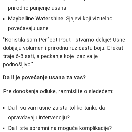
prirodno punjenje usana
Maybelline Watershine:
Sjajevi koji vizuelno
povećavaju usne
"Koristila sam Perfect Pout - stvarno deluje! Usne
dobijaju volumen i prirodnu ružičastu boju. Efekat
traje 6-8 sati, a peckanje koje izaziva je
podnošljivo."
Da li je povećanje usana za vas?
Pre donošenja odluke, razmislite o sledećem:
Da li su vam usne zaista toliko tanke da
opravdavaju intervenciju?
Da li ste spremni na moguće komplikacije?