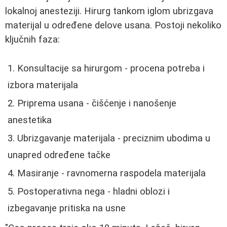
lokalnoj anesteziji. Hirurg tankom iglom ubrizgava
materijal u određene delove usana. Postoji nekoliko
ključnih faza:
Konsultacije sa hirurgom - procena potreba i
izbora materijala
Priprema usana - čišćenje i nanošenje
anestetika
Ubrizgavanje materijala - preciznim ubodima u
unapred određene tačke
Masiranje - ravnomerna raspodela materijala
Postoperativna nega - hladni oblozi i
izbegavanje pritiska na usne