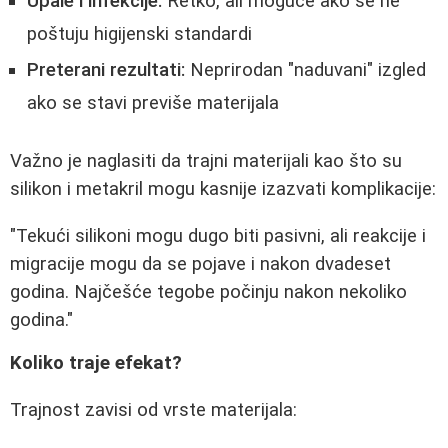
Upale i infekcije:
Retko, ali moguće ako se ne
poštuju higijenski standardi
Preterani rezultati:
Neprirodan "naduvani" izgled
ako se stavi previše materijala
Važno je naglasiti da trajni materijali kao što su
silikon i metakril mogu kasnije izazvati komplikacije:
"Tekući silikoni mogu dugo biti pasivni, ali reakcije i
migracije mogu da se pojave i nakon dvadeset
godina. Najčešće tegobe počinju nakon nekoliko
godina."
Koliko traje efekat?
Trajnost zavisi od vrste materijala: