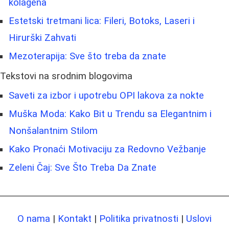
kolagena
Estetski tretmani lica: Fileri, Botoks, Laseri i
Hirurški Zahvati
Mezoterapija: Sve što treba da znate
Tekstovi na srodnim blogovima
Saveti za izbor i upotrebu OPI lakova za nokte
Muška Moda: Kako Bit u Trendu sa Elegantnim i
Nonšalantnim Stilom
Kako Pronaći Motivaciju za Redovno Vežbanje
Zeleni Čaj: Sve Što Treba Da Znate
O nama
|
Kontakt
|
Politika privatnosti
|
Uslovi