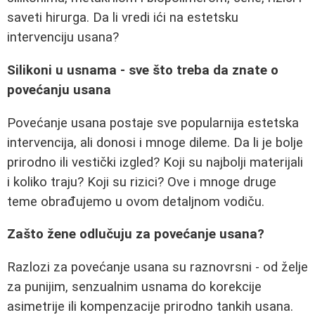
saveti hirurga. Da li vredi ići na estetsku
intervenciju usana?
Silikoni u usnama - sve što treba da znate o
povećanju usana
Povećanje usana postaje sve popularnija estetska
intervencija, ali donosi i mnoge dileme. Da li je bolje
prirodno ili vestički izgled? Koji su najbolji materijali
i koliko traju? Koji su rizici? Ove i mnoge druge
teme obrađujemo u ovom detaljnom vodiču.
Zašto žene odlučuju za povećanje usana?
Razlozi za povećanje usana su raznovrsni - od želje
za punijim, senzualnim usnama do korekcije
asimetrije ili kompenzacije prirodno tankih usana.