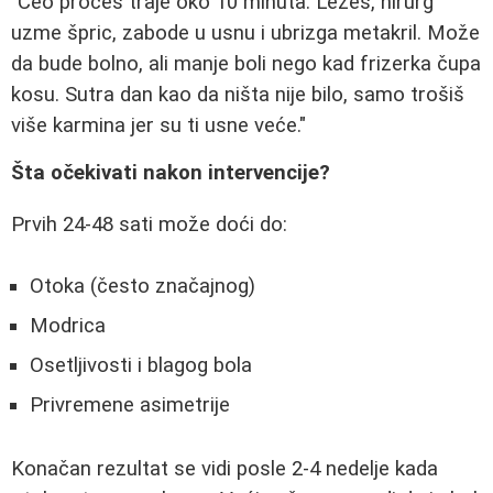
"Ceo proces traje oko 10 minuta. Ležeš, hirurg
uzme špric, zabode u usnu i ubrizga metakril. Može
da bude bolno, ali manje boli nego kad frizerka čupa
kosu. Sutra dan kao da ništa nije bilo, samo trošiš
više karmina jer su ti usne veće."
Šta očekivati nakon intervencije?
Prvih 24-48 sati može doći do:
Otoka (često značajnog)
Modrica
Osetljivosti i blagog bola
Privremene asimetrije
Konačan rezultat se vidi posle 2-4 nedelje kada