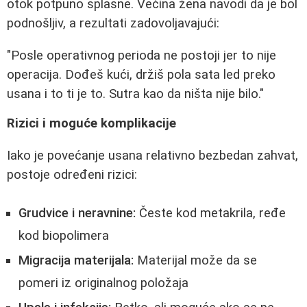
otok potpuno splasne. Većina žena navodi da je bol
podnošljiv, a rezultati zadovoljavajući:
"Posle operativnog perioda ne postoji jer to nije
operacija. Dođeš kući, držiš pola sata led preko
usana i to ti je to. Sutra kao da ništa nije bilo."
Rizici i moguće komplikacije
Iako je povećanje usana relativno bezbedan zahvat,
postoje određeni rizici:
Grudvice i neravnine:
Česte kod metakrila, ređe
kod biopolimera
Migracija materijala:
Materijal može da se
pomeri iz originalnog položaja