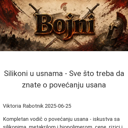
Silikoni u usnama - Sve što treba da
znate o povećanju usana
Viktoria Rabotnik
2025-06-25
Kompletan vodič o povećanju usana - iskustva sa
silikonima, metakrilom i biopolimerom, cene, rizici i