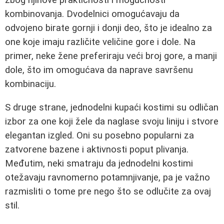
kombinovanja. Dvodelnici omogućavaju da
odvojeno birate gornji i donji deo, što je idealno za
one koje imaju različite veličine gore i dole. Na
primer, neke žene preferiraju veći broj gore, a manji
dole, što im omogućava da naprave savršenu
kombinaciju.
S druge strane, jednodelni kupaći kostimi su odličan
izbor za one koji žele da naglase svoju liniju i stvore
elegantan izgled. Oni su posebno popularni za
zatvorene bazene i aktivnosti poput plivanja.
Međutim, neki smatraju da jednodelni kostimi
otežavaju ravnomerno potamnjivanje, pa je važno
razmisliti o tome pre nego što se odlučite za ovaj
stil.