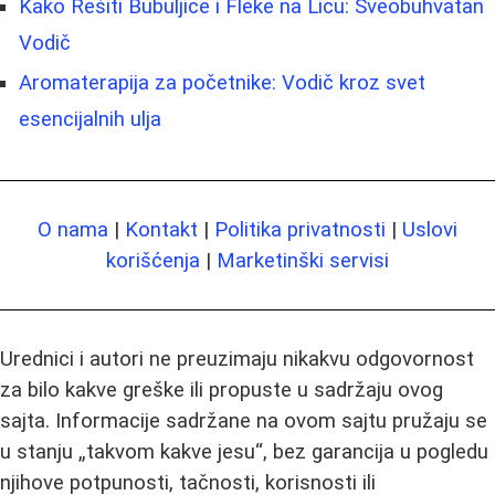
Kako Rešiti Bubuljice i Fleke na Licu: Sveobuhvatan
Vodič
Aromaterapija za početnike: Vodič kroz svet
esencijalnih ulja
O nama
|
Kontakt
|
Politika privatnosti
|
Uslovi
korišćenja
|
Marketinški servisi
Urednici i autori ne preuzimaju nikakvu odgovornost
za bilo kakve greške ili propuste u sadržaju ovog
sajta. Informacije sadržane na ovom sajtu pružaju se
u stanju „takvom kakve jesu“, bez garancija u pogledu
njihove potpunosti, tačnosti, korisnosti ili