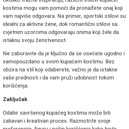
kostima mogu vam pomoći da pronađete onaj koji
vam najviše odgovara. Na primer, sportski stilovi su
idealni za aktivne žene, dok romantični stilovi sa
cvjetnim uzorcima odgovaraju onima koji žele da
istaknu svoju ženstvenost.
Ne zaboravite da je ključno da se osećate ugodno i
samopouzdano u svom kupaćem kostimu. Bez
obzira na stil koji odaberete, važno je da istakne
vaše prednosti i da vam pruži udobnost tokom
korišćenja.
Zaključak
Odabir savršenog kupaćeg kostima može biti
zabavan i kreativan proces. Razmotrite svoje
preferencije, figuru i način korišćenja kako biste