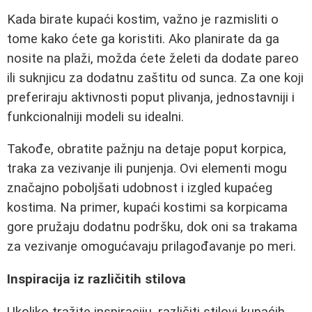
Kada birate kupaći kostim, važno je razmisliti o
tome kako ćete ga koristiti. Ako planirate da ga
nosite na plaži, možda ćete želeti da dodate pareo
ili suknjicu za dodatnu zaštitu od sunca. Za one koji
preferiraju aktivnosti poput plivanja, jednostavniji i
funkcionalniji modeli su idealni.
Takođe, obratite pažnju na detaje poput korpica,
traka za vezivanje ili punjenja. Ovi elementi mogu
značajno poboljšati udobnost i izgled kupaćeg
kostima. Na primer, kupaći kostimi sa korpicama
gore pružaju dodatnu podršku, dok oni sa trakama
za vezivanje omogućavaju prilagođavanje po meri.
Inspiracija iz različitih stilova
Ukoliko tražite inspiraciju, različiti stilovi kupaćih