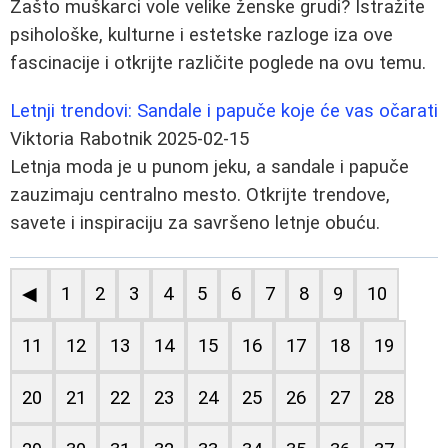
Zašto muškarci vole velike ženske grudi? Istražite
psihološke, kulturne i estetske razloge iza ove
fascinacije i otkrijte različite poglede na ovu temu.
Letnji trendovi: Sandale i papuče koje će vas očarati
Viktoria Rabotnik
2025-02-15
Letnja moda je u punom jeku, a sandale i papuče
zauzimaju centralno mesto. Otkrijte trendove,
savete i inspiraciju za savršeno letnje obuću.
◀
1
2
3
4
5
6
7
8
9
10
11
12
13
14
15
16
17
18
19
20
21
22
23
24
25
26
27
28