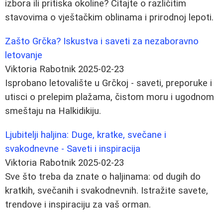
izbora ili pritiska okoline? Čitajte o različitim
stavovima o vještačkim oblinama i prirodnoj lepoti.
Zašto Grčka? Iskustva i saveti za nezaboravno
letovanje
Viktoria Rabotnik
2025-02-23
Isprobano letovalište u Grčkoj - saveti, preporuke i
utisci o prelepim plažama, čistom moru i ugodnom
smeštaju na Halkidikiju.
Ljubitelji haljina: Duge, kratke, svečane i
svakodnevne - Saveti i inspiracija
Viktoria Rabotnik
2025-02-23
Sve što treba da znate o haljinama: od dugih do
kratkih, svečanih i svakodnevnih. Istražite savete,
trendove i inspiraciju za vaš orman.