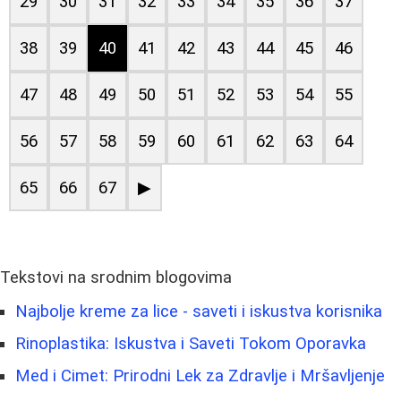
29
30
31
32
33
34
35
36
37
38
39
40
41
42
43
44
45
46
47
48
49
50
51
52
53
54
55
56
57
58
59
60
61
62
63
64
65
66
67
▶
Tekstovi na srodnim blogovima
Najbolje kreme za lice - saveti i iskustva korisnika
Rinoplastika: Iskustva i Saveti Tokom Oporavka
Med i Cimet: Prirodni Lek za Zdravlje i Mršavljenje