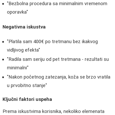
"Bezbolna procedura sa minimalnim vremenom
oporavka"
Negativna iskustva
"Platila sam 400€ po tretmanu bez ikakvog
vidljivog efekta"
"Radila sam seriju od pet tretmana - rezultati su
minimalni"
"Nakon početnog zatezanja, koža se brzo vratila
u prvobitno stanje"
Ključni faktori uspeha
Prema iskustvima korisnika, nekoliko elemenata