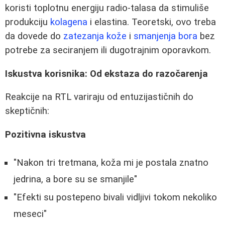
koristi toplotnu energiju radio-talasa da stimuliše
produkciju
kolagena
i elastina. Teoretski, ovo treba
da dovede do
zatezanja kože
i
smanjenja bora
bez
potrebe za seciranjem ili dugotrajnim oporavkom.
Iskustva korisnika: Od ekstaza do razočarenja
Reakcije na RTL variraju od entuzijastičnih do
skeptičnih:
Pozitivna iskustva
"Nakon tri tretmana, koža mi je postala znatno
jedrina, a bore su se smanjile"
"Efekti su postepeno bivali vidljivi tokom nekoliko
meseci"