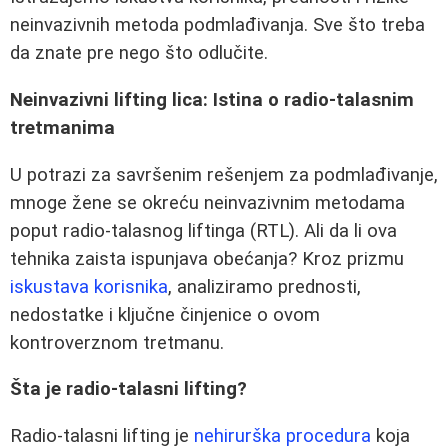
neinvazivnih metoda podmlađivanja. Sve što treba
da znate pre nego što odlučite.
Neinvazivni lifting lica: Istina o radio-talasnim
tretmanima
U potrazi za savršenim rešenjem za podmlađivanje,
mnoge žene se okreću neinvazivnim metodama
poput radio-talasnog liftinga (RTL). Ali da li ova
tehnika zaista ispunjava obećanja? Kroz prizmu
iskustava korisnika
, analiziramo prednosti,
nedostatke i ključne činjenice o ovom
kontroverznom tretmanu.
Šta je radio-talasni lifting?
Radio-talasni lifting je
nehirurška procedura
koja