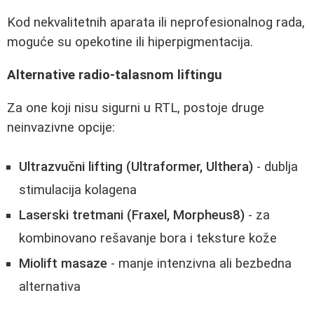
Kod nekvalitetnih aparata ili neprofesionalnog rada,
moguće su opekotine ili hiperpigmentacija.
Alternative radio-talasnom liftingu
Za one koji nisu sigurni u RTL, postoje druge
neinvazivne opcije:
Ultrazvučni lifting (Ultraformer, Ulthera)
- dublja
stimulacija kolagena
Laserski tretmani (Fraxel, Morpheus8)
- za
kombinovano rešavanje bora i teksture kože
Miolift masaze
- manje intenzivna ali bezbedna
alternativa