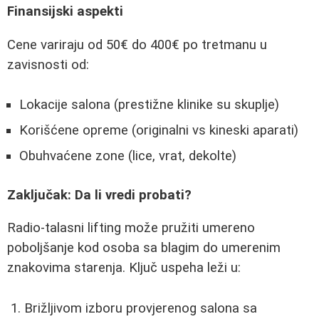
Finansijski aspekti
Cene variraju od 50€ do 400€ po tretmanu u
zavisnosti od:
Lokacije salona (prestižne klinike su skuplje)
Korišćene opreme (originalni vs kineski aparati)
Obuhvaćene zone (lice, vrat, dekolte)
Zaključak: Da li vredi probati?
Radio-talasni lifting može pružiti umereno
poboljšanje kod osoba sa blagim do umerenim
znakovima starenja. Ključ uspeha leži u:
Brižljivom izboru provjerenog salona sa