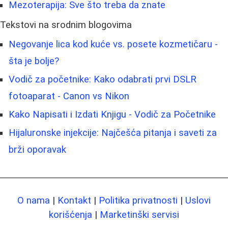
Mezoterapija: Sve što treba da znate
Tekstovi na srodnim blogovima
Negovanje lica kod kuće vs. posete kozmetičaru -
šta je bolje?
Vodič za početnike: Kako odabrati prvi DSLR
fotoaparat - Canon vs Nikon
Kako Napisati i Izdati Knjigu - Vodič za Početnike
Hijaluronske injekcije: Najčešća pitanja i saveti za
brži oporavak
O nama
|
Kontakt
|
Politika privatnosti
|
Uslovi
korišćenja
|
Marketinški servisi