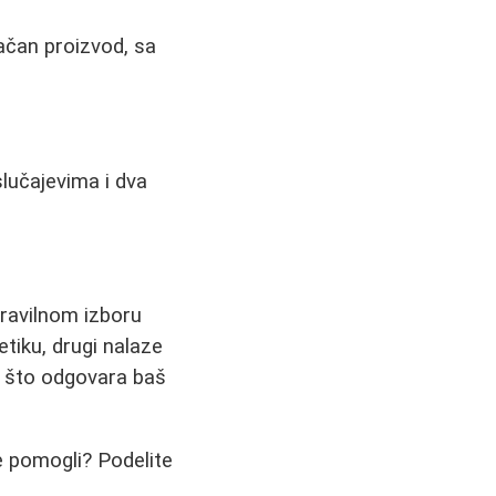
čan proizvod, sa
lučajevima i dva
pravilnom izboru
tiku, drugi nalaze
o što odgovara baš
e pomogli? Podelite