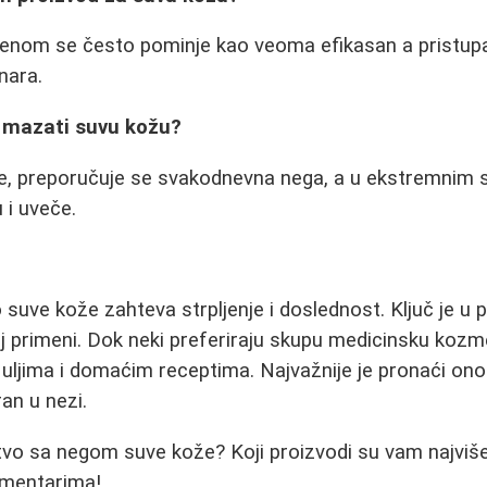
enom se često pominje kao veoma efikasan a pristupa
nara.
a mazati suvu kožu?
te, preporučuje se svakodnevna nega, a u ekstremnim s
 i uveče.
suve kože zahteva strpljenje i doslednost. Ključ je u 
j primeni. Dok neki preferiraju skupu medicinsku kozme
 uljima i domaćim receptima. Najvažnije je pronaći on
ran u nezi.
stvo sa negom suve kože? Koji proizvodi su vam najviš
omentarima!