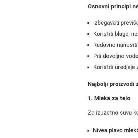
Osnovni principi n
Izbegavati previše
Koristiti blage, n
Redovno nanositi
Piti dovoljno vod
Koristiti uredjaje
Najbolji proizvodi
1. Mleka za telo
Za izuzetno suvu ko
Nivea plavo mlek