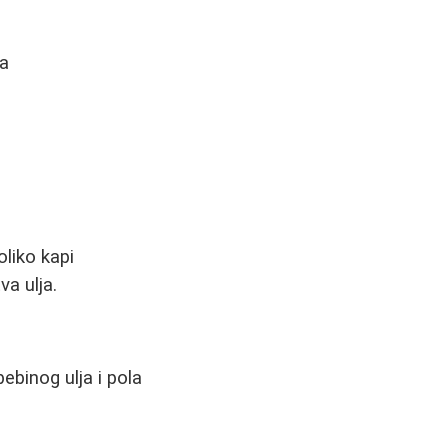
ma
liko kapi
va ulja.
ebinog ulja i pola