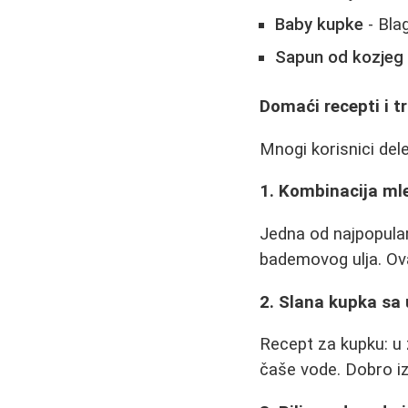
Baby kupke
- Bla
Sapun od kozjeg
Domaći recepti i tr
Mnogi korisnici de
1. Kombinacija mle
Jedna od najpopular
bademovog ulja. Ov
2. Slana kupka sa 
Recept za kupku: u z
čaše vode. Dobro izme