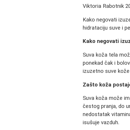
Viktoria Rabotnik
2
Kako negovati izuze
hidrataciju suve i p
Kako negovati izuz
Suva koža tela može
ponekad čak i bolov
izuzetno suve kože 
Zašto koža postaj
Suva koža može imat
čestog pranja, do u
nedostatak vitamin
isušuje vazduh.