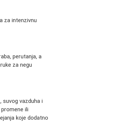
ja za intenzivnu
aba, perutanja, a
oruke za negu
, suvog vazduha i
 promene ili
ejanja koje dodatno