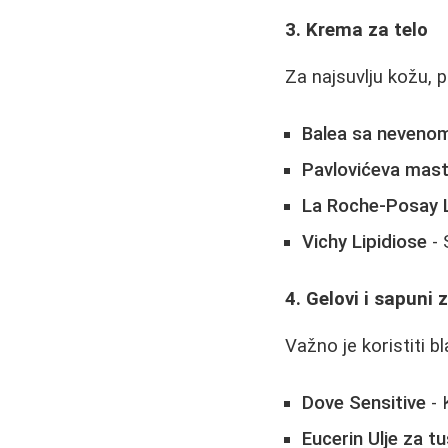
3. Krema za telo
Za najsuvlju kožu, 
Balea sa neveno
Pavlovićeva mas
La Roche-Posay 
Vichy Lipidiose
- 
4. Gelovi i sapuni 
Važno je koristiti b
Dove Sensitive
- 
Eucerin Ulje za tu