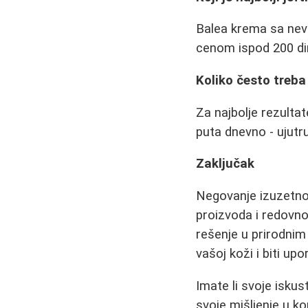
Balea krema sa nev
cenom ispod 200 di
Koliko često treb
Za najbolje rezulta
puta dnevno - ujutru
Zaključak
Negovanje izuzetno 
proizvoda i redovno
rešenje u prirodnim
vašoj koži i biti upo
Imate li svoje isku
svoje mišljenje u k