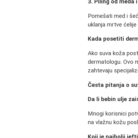
3. Piling od meda 
Pomešati med i šeće
uklanja mrtve ćelij
Kada posetiti der
Ako suva koža posta
dermatologu. Ovo mo
zahtevaju specijali
Česta pitanja o su
Da li bebin ulje z
Mnogi korisnici pot
na vlažnu kožu pos
Koji je najbolji je