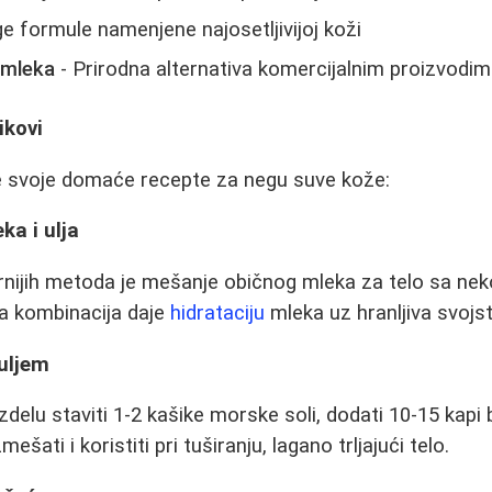
ge formule namenjene najosetljivijoj koži
 mleka
- Prirodna alternativa komercijalnim proizvodi
ikovi
le svoje domaće recepte za negu suve kože:
ka i ulja
nijih metoda je mešanje običnog mleka za telo sa neko
a kombinacija daje
hidrataciju
mleka uz hranljiva svojst
uljem
delu staviti 1-2 kašike morske soli, dodati 10-15 kapi b
šati i koristiti pri tuširanju, lagano trljajući telo.