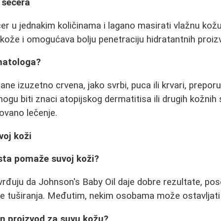
i šećera
r u jednakim količinama i lagano masirati vlažnu kožu
e kože i omogućava bolju penetraciju hidratantnih proiz
matologa?
ne izuzetno crvena, jako svrbi, puca ili krvari, prepor
gu biti znaci atopijskog dermatitisa ili drugih kožnih 
zovano lečenje.
voj koži
aista pomaže suvoj koži?
vrđuju da Johnson's Baby Oil daje dobre rezultate, po
le tuširanja. Međutim, nekim osobama može ostavljat
ftin proizvod za suvu kožu?