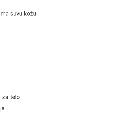
eoma suvu kožu
 za telo
ja