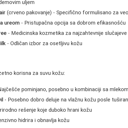
ademovim uljem
air
(crveno pakovanje) - Specifično formulisano za v
sa ureom
- Pristupačna opcija sa dobrom efikasnošću
ree
- Medicinska kozmetika za najzahtevnije slučajeve
ilk
- Odličan izbor za osetljivu kožu
uzetno korisna za suvu kožu:
Najčešće pominjano, posebno u kombinaciji sa mlekom
il
- Posebno dobro deluje na vlažnu kožu posle tuširan
rirodno rešenje koje duboko hrani kožu
enzivno hidrira i obnavlja kožu