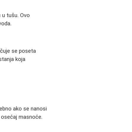
 u tušu. Ovo
voda.
učuje se poseta
stanja koja
sebno ako se nanosi
i osećaj masnoće.