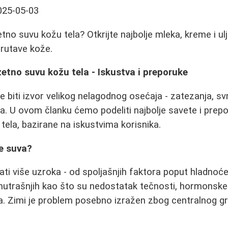
025-05-03
tno suvu kožu tela? Otkrijte najbolje mleka, kreme i ul
erutave kože.
etno suvu kožu tela - Iskustva i preporuke
 biti izvor velikog nelagodnog osećaja - zatezanja, svr
a. U ovom članku ćemo podeliti najbolje savete i prep
tela, bazirane na iskustvima korisnika.
e suva?
i više uzroka - od spoljašnjih faktora poput hladnoće
nutrašnjih kao što su nedostatak tečnosti, hormonske
a. Zimi je problem posebno izražen zbog centralnog gr