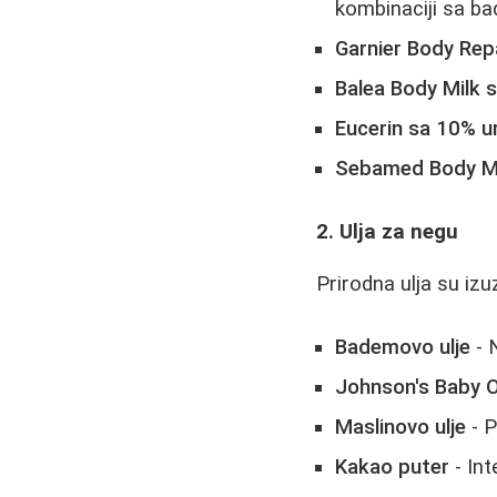
kombinaciji sa b
Garnier Body Rep
Balea Body Milk 
Eucerin sa 10% u
Sebamed Body M
2. Ulja za negu
Prirodna ulja su iz
Bademovo ulje
- 
Johnson's Baby O
Maslinovo ulje
- P
Kakao puter
- Int