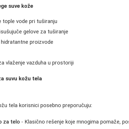
ege suve kože
 tople vode pri tuširanju
eisušujuče gelove za tuširanje
 hidratantne proizvode
e
 za vlaženje vazduha u prostoriji
 za suvu kožu tela
žu tela korisnici posebno preporučuju:
o za telo
- Klasično rešenje koje mnogima pomaže, p