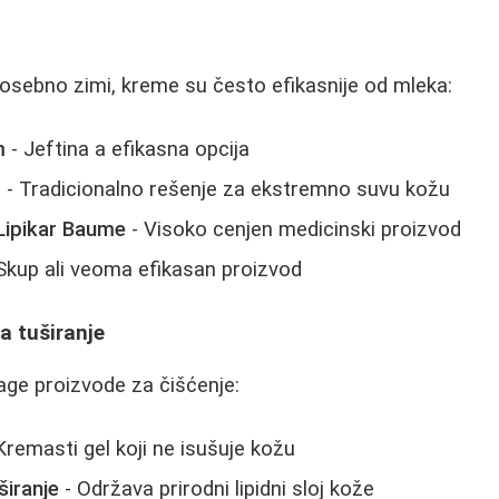
posebno zimi, kreme su često efikasnije od mleka:
m
- Jeftina a efikasna opcija
t
- Tradicionalno rešenje za ekstremno suvu kožu
Lipikar Baume
- Visoko cenjen medicinski proizvod
Skup ali veoma efikasan proizvod
za tuširanje
lage proizvode za čišćenje:
Kremasti gel koji ne isušuje kožu
širanje
- Održava prirodni lipidni sloj kože