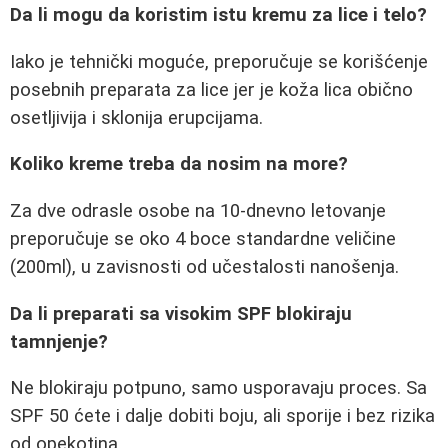
Da li mogu da koristim istu kremu za lice i telo?
Iako je tehnički moguće, preporučuje se korišćenje
posebnih preparata za lice jer je koža lica obično
osetljivija i sklonija erupcijama.
Koliko kreme treba da nosim na more?
Za dve odrasle osobe na 10-dnevno letovanje
preporučuje se oko 4 boce standardne veličine
(200ml), u zavisnosti od učestalosti nanošenja.
Da li preparati sa visokim SPF blokiraju
tamnjenje?
Ne blokiraju potpuno, samo usporavaju proces. Sa
SPF 50 ćete i dalje dobiti boju, ali sporije i bez rizika
od opekotina.