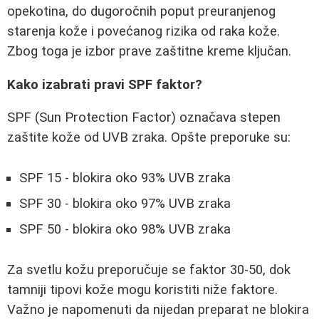
opekotina, do dugoročnih poput preuranjenog
starenja kože i povećanog rizika od raka kože.
Zbog toga je izbor prave zaštitne kreme ključan.
Kako izabrati pravi SPF faktor?
SPF (Sun Protection Factor) označava stepen
zaštite kože od UVB zraka. Opšte preporuke su:
SPF 15 - blokira oko 93% UVB zraka
SPF 30 - blokira oko 97% UVB zraka
SPF 50 - blokira oko 98% UVB zraka
Za svetlu kožu preporučuje se faktor 30-50, dok
tamniji tipovi kože mogu koristiti niže faktore.
Važno je napomenuti da nijedan preparat ne blokira