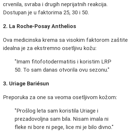
crvenila, svraba i drugih neprijatnih reakcija.
Dostupan je u faktorima 25, 30 i 50.
2. La Roche-Posay Anthelios
Ova medicinska krema sa visokim faktorom zaštite
idealna je za ekstremno osetljivu kožu:
"Imam fitofotodermatitis i koristim LRP
50. To sam danas otvorila ovu sezonu."
3. Uriage Bariésun
Preporuka za one sa veoma osetljivom kožom:
"Prošlog leta sam koristila Uriage i
prezadovoljna sam bila. Nisam imala ni
fleke ni bore ni pege, lice mi je bilo divno."