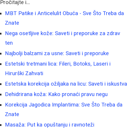
Pročitajte i...
MBT Patike i Anticelulit Obuća - Sve Što Treba da
Znate
Nega osetljive kože: Saveti i preporuke za zdrav
ten
Najbolji balzami za usne: Saveti i preporuke
Estetski tretmani lica: Fileri, Botoks, Laseri i
Hirurški Zahvati
Estetska korekcija ožiljaka na licu: Saveti i iskustva
Dehidrirana koža: Kako pronaći pravu negu
Korekcija Jagodica Implantima: Sve Što Treba da
Znate
Masaža: Put ka opuštanju i ravnoteži