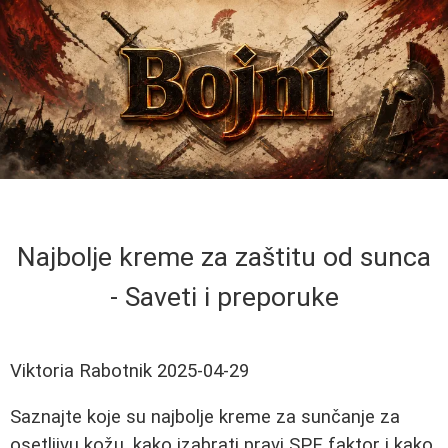
Najbolje kreme za zaštitu od sunca
- Saveti i preporuke
Viktoria Rabotnik
2025-04-29
Saznajte koje su najbolje kreme za sunčanje za
osetljivu kožu, kako izabrati pravi SPF faktor i kako