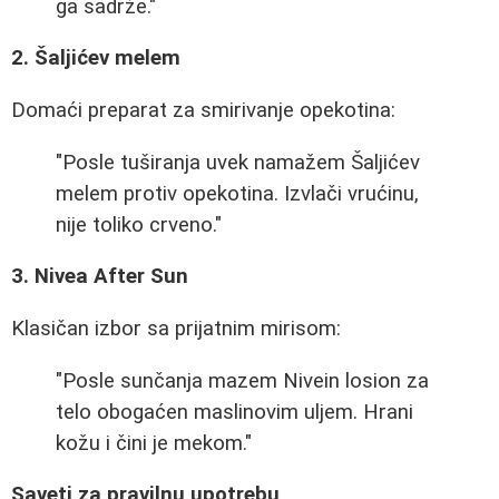
ga sadrže."
2. Šaljićev melem
Domaći preparat za smirivanje opekotina:
"Posle tuširanja uvek namažem Šaljićev
melem protiv opekotina. Izvlači vrućinu,
nije toliko crveno."
3. Nivea After Sun
Klasičan izbor sa prijatnim mirisom:
"Posle sunčanja mazem Nivein losion za
telo obogaćen maslinovim uljem. Hrani
kožu i čini je mekom."
Saveti za pravilnu upotrebu