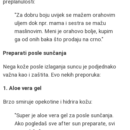
preplanulosti:
"Za dobru boju uvijek se mažem orahovim
uljem dok npr. mama i sestra se mažu
maslinovim. Meni je orahovo bolje, kupim
ga od onih baka što prodaju na crno."
Preparati posle sunčanja
Nega kože posle izlaganja suncu je podjednako
važna kao i zaštita. Evo nekih preporuka:
1. Aloe vera gel
Brzo smiruje opekotine i hidrira kožu:
"Super je aloe vera gel za posle sunčanja.
Ako pogledaš sve after sun preparate, svi