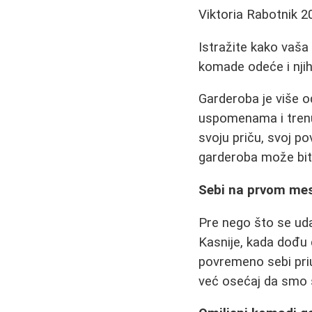
Viktoria Rabotnik
2
Istražite kako vaša
komade odeće i nji
Garderoba je više 
uspomenama i trenu
svoju priču, svoj p
garderoba može biti 
Sebi na prvom me
Pre nego što se ud
Kasnije, kada dođu
povremeno sebi priu
već osećaj da smo s