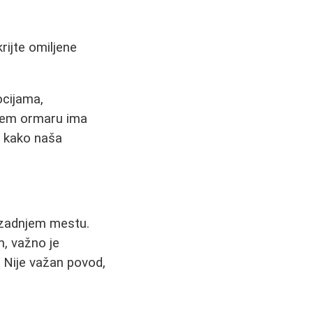
rijte omiljene
ocijama,
šem ormaru ima
o kako naša
 zadnjem mestu.
, važno je
 Nije važan povod,