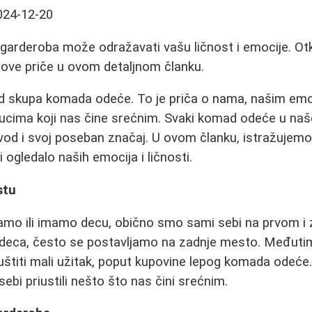
024-12-20
 garderoba može odražavati vašu ličnost i emocije. Otk
hove priče u ovom detaljnom članku.
od skupa komada odeće. To je priča o nama, našim em
cima koji nas čine srećnim. Svaki komad odeće u na
ovod i svoj poseban značaj. U ovom članku, istražujem
ogledalo naših emocija i ličnosti.
stu
amo ili imamo decu, obično smo sami sebi na prvom i
 deca, često se postavljamo na zadnje mesto. Međutim
štiti mali užitak, poput kupovine lepog komada odeće.
ebi priustili nešto što nas čini srećnim.