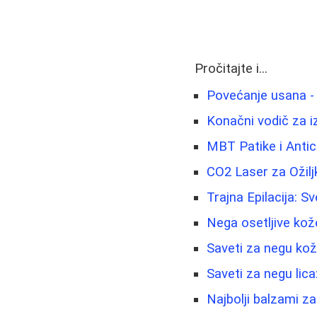
Pročitajte i...
Povećanje usana - 
Konačni vodič za i
MBT Patike i Antic
CO2 Laser za Ožilj
Trajna Epilacija: 
Nega osetljive kož
Saveti za negu kože
Saveti za negu lica:
Najbolji balzami za