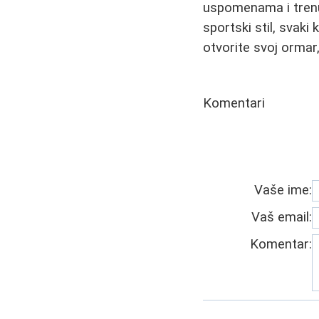
uspomenama i trenuci
sportski stil, svak
otvorite svoj ormar
Komentari
Vaše ime:
Vaš email:
Komentar: