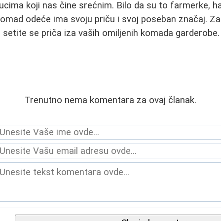
ma koji nas čine srećnim. Bilo da su to farmerke, halji
i komad odeće ima svoju priču i svoj poseban značaj. Za
, setite se priča iza vaših omiljenih komada garderobe.
Trenutno nema komentara za ovaj članak.