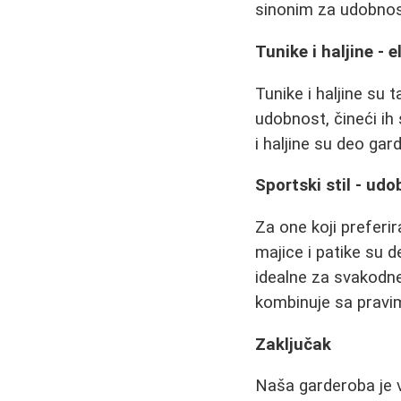
sinonim za udobnost
Tunike i haljine - 
Tunike i haljine su
udobnost, čineći ih s
i haljine su deo ga
Sportski stil - u
Za one koji preferi
majice i patike su d
idealne za svakodne
kombinuje sa pravim
Zaključak
Naša garderoba je 