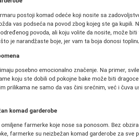
arderobe
ormaru postoji komad odeće koji nosite sa zadovoljst
žda vas podseća na povod zbog kojeg ste ga kupili. N
 određenog povoda, ali koju volite da nosite, može biti
 što je narandžaste boje, jer vam ta boja donosi toplinu
spomena
imaju posebno emocionalno značenje. Na primer, svilen
me koju ste dobili od pokojne bake može biti drago
lnim prilikama ne samo da vas čini srećnim, već i čuva
ežan komad garderobe
omiljene farmerke koje nose sa ponosom. Bez obzira n
duboke, farmerke su neizbežan komad garderobe za sve pr