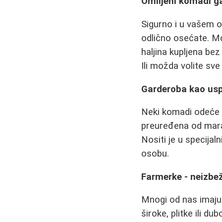
Omiljeni komadi g
Sigurno i u vašem 
odlično osećate. Mo
haljina kupljena bez
Ili možda volite sve
Garderoba kao u
Neki komadi odeće 
preuređena od mara
Nositi je u specija
osobu.
Farmerke - neizb
Mnogi od nas imaju 
široke, plitke ili 