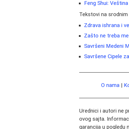
Feng Shui: Veštin
Tekstovi na srodnim
Zdrava ishrana i v
Zašto ne treba meš
Savršeni Medeni M
Savršene Cipele za 
O nama
|
K
Urednici i autori ne 
ovog sajta. Informac
garancija u pogledu n