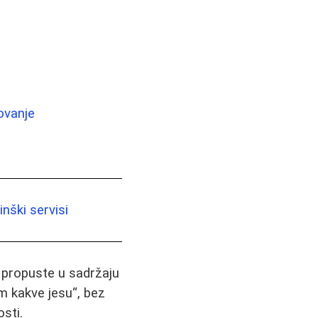
ovanje
nški servisi
i propuste u sadržaju
m kakve jesu“, bez
sti.