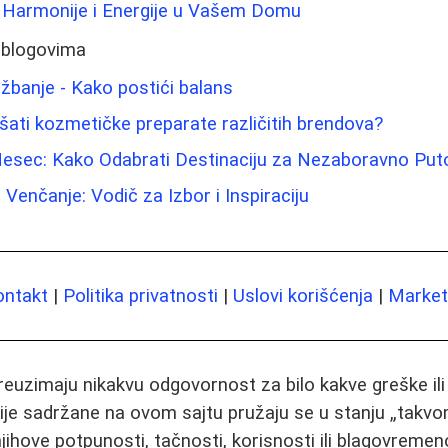
a Harmonije i Energije u Vašem Domu
 blogovima
ežbanje - Kako postići balans
ati kozmetičke preparate različitih brendova?
esec: Kako Odabrati Destinaciju za Nezaboravno Put
Venčanje: Vodič za Izbor i Inspiraciju
ontakt
|
Politika privatnosti
|
Uslovi korišćenja
|
Marketi
preuzimaju nikakvu odgovornost za bilo kakve greške il
ije sadržane na ovom sajtu pružaju se u stanju „takvo
jihove potpunosti, tačnosti, korisnosti ili blagovremeno