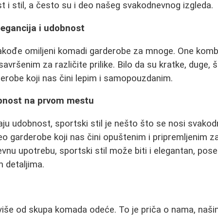
 i stil, a često su i deo našeg svakodnevnog izgleda.
elegancija i udobnost
 takođe omiljeni komadi garderobe za mnoge. One kombi
avršenim za različite prilike. Bilo da su kratke, duge, ši
rderobe koji nas čini lepim i samopouzdanim.
dobnost na prvom mestu
raju udobnost, sportski stil je nešto što se nosi svako
eo garderobe koji nas čini opuštenim i pripremljenim za
vnu upotrebu, sportski stil može biti i elegantan, pos
 detaljima.
više od skupa komada odeće. To je priča o nama, naš