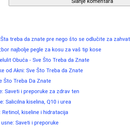
Slanje komentara
Šta treba da znate pre nego što se odlučite za zahva
zbor najbolje pegle za kosu za vaš tip kose
elulit Obuća - Sve Što Treba da Znate
ke od Akni: Sve Što Treba da Znate
Sve Što Treba Da Znate
e: Saveti i preporuke za zdrav ten
: Salicilna kiselina, Q10 i urea
 Retinol, kiseline i hidratacija
 usne: Saveti i preporuke