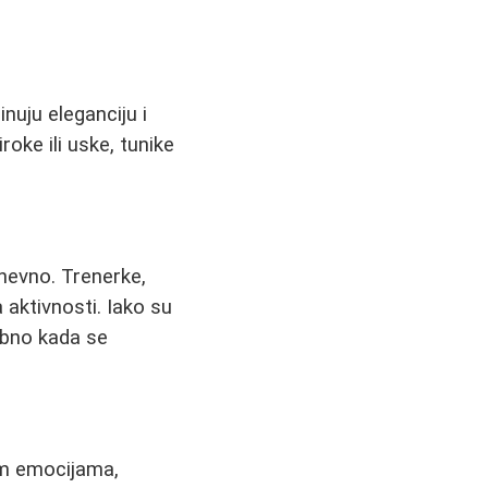
nuju eleganciju i
roke ili uske, tunike
dnevno. Trenerke,
 aktivnosti. Iako su
ebno kada se
im emocijama,