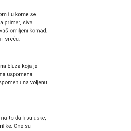
vom i u kome se
a primer, siva
 vaš omiljeni komad.
 i sreću.
a bluza koja je
cena uspomena.
 uspomenu na voljenu
a to da li su uske,
ilike. One su