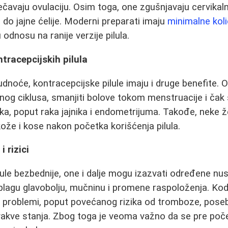
rečavaju ovulaciju. Osim toga, one zgušnjavaju cervikal
do jajne ćelije. Moderni preparati imaju
minimalne kol
 odnosu na ranije verzije pilula.
ntracepcijskih pilula
udnoće, kontracepcijske pilule imaju i druge benefite
nog ciklusa, smanjiti bolove tokom menstruacije i čak s
ka, poput raka jajnika i endometrijuma. Takođe, neke 
kože i kose nakon početka korišćenja pilula.
 rizici
ule bezbednije, one i dalje mogu izazvati određene nu
 blagu glavobolju, mučninu i promene raspoloženja. Ko
jniji problemi, poput povećanog rizika od tromboze, pos
vakve stanja. Zbog toga je veoma važno da se pre poč