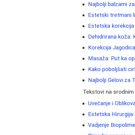
Najbolji balzami za
Estetski tretmani li
Estetska korekcija 
Dehidrirana koža: 
Korekcija Jagodic
Masaža: Put ka opu
Kako poboljšati cir
Najbolji Gelovi za 
Tekstovi na srodnim
Uvećanje i Oblikova
Estetska Hirurgija:
Vadjenje Biopolime