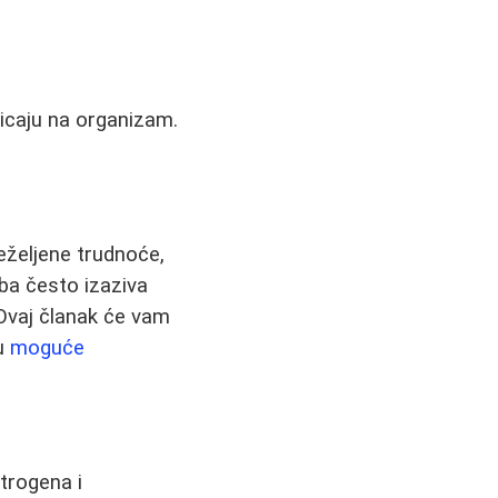
ticaju na organizam.
eželjene trudnoće,
eba često izaziva
 Ovaj članak će vam
su
moguće
trogena i