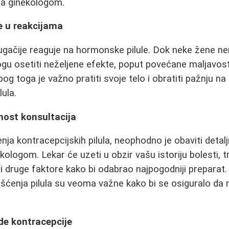
 sa ginekologom.
ke u reakcijama
gačije reaguje na hormonske pilule. Dok neke žene ne
u osetiti neželjene efekte, poput povećane maljavosti,
og toga je važno pratiti svoje telo i obratiti pažnju n
ula.
žnost konsultacija
ja kontracepcijskih pilula, neophodno je obaviti detalj
kologom. Lekar će uzeti u obzir vašu istoriju bolesti, 
i druge faktore kako bi odabrao najpogodniji preparat
šćenja pilula su veoma važne kako bi se osiguralo da 
de kontracepcije