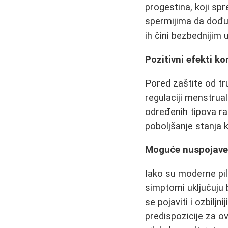
progestina, koji sp
spermijima da dođu 
ih čini bezbednijim u
Pozitivni efekti ko
Pored zaštite od tr
regulaciji menstrual
određenih tipova ra
poboljšanje stanja 
Moguće nuspojave i
Iako su moderne pil
simptomi uključuju
se pojaviti i ozbil
predispozicije za o