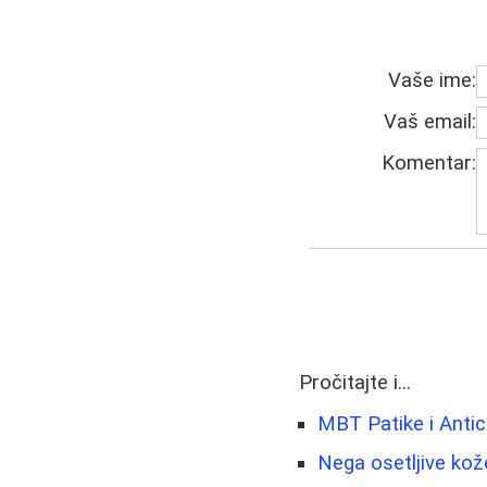
Vaše ime:
Vaš email:
Komentar:
Pročitajte i...
MBT Patike i Antic
Nega osetljive kož