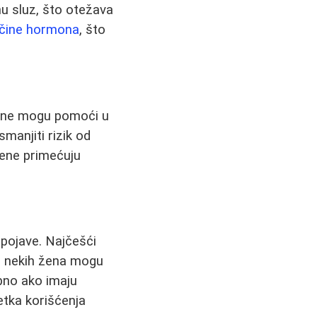
nu sluz, što otežava
ičine hormona
, što
. One mogu pomoći u
manjiti rizik od
žene primećuju
spojave. Najčešći
d nekih žena mogu
ebno ako imaju
etka korišćenja