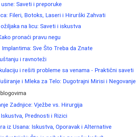
 usne: Saveti i preporuke
ca: Fileri, Botoks, Laseri i Hirurški Zahvati
ožiljaka na licu: Saveti i iskustva
Kako pronaći pravu negu
a Implantima: Sve Što Treba da Znate
štanju i ravnoteži
kulaciju i rešiti probleme sa venama - Praktični saveti
Tuširanje i Mleka za Telo: Dugotrajni Mirisi i Negovanj
 blogovima
nje Zadnjice: Vježbe vs. Hirurgija
 Iskustva, Prednosti i Rizici
ra iz Usana: Iskustva, Oporavak i Alternative