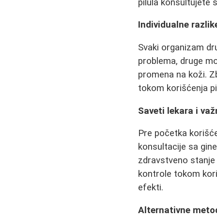
pilula konsultujete
Individualne razli
Svaki organizam dru
problema, druge mog
promena na koži. Zb
tokom korišćenja pil
Saveti lekara i va
Pre početka korišćen
konsultacije sa gine
zdravstveno stanje 
kontrole tokom kori
efekti.
Alternativne meto