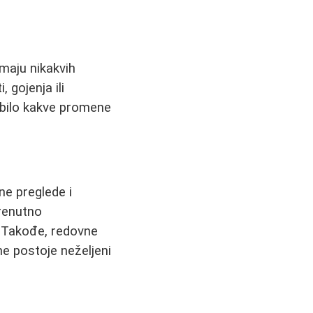
maju nikakvih
 gojenja ili
a bilo kakve promene
ne preglede i
trenutno
. Takođe, redovne
ne postoje neželjeni