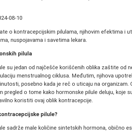
024-08-10
ate o kontracepcijskim pilulama, njihovim efektima i u
ima, nuspojavama i savetima lekara.
nskih pilula
ule su jedan od najčešće korišćenih oblika zaštite od n
egulaciju menstrualnog ciklusa. Međutim, njihova upotr
brinutosti, posebno kada je reč o uticaju na organizam.
n pregled o tome kako hormonske pilule deluju, koje 
vilno koristiti ovaj oblik kontracepcije.
ontracepcijske pilule?
ule sadrže male količine sintetskih hormona, obično es