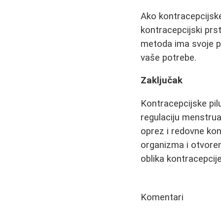
Ako kontracepcijske 
kontracepcijski prst
metoda ima svoje pr
vaše potrebe.
Zaključak
Kontracepcijske pil
regulaciju menstrua
oprez i redovne kon
organizma i otvore
oblika kontracepcije
Komentari