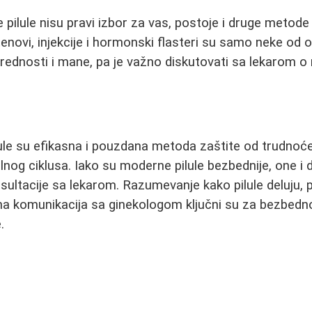
pilule nisu pravi izbor za vas, postoje i druge metode z
enovi, injekcije i hormonski flasteri su samo neke od o
ednosti i mane, pa je važno diskutovati sa lekarom o 
ule su efikasna i pouzdana metoda zaštite od trudnoće,
lnog ciklusa. Iako su moderne pilule bezbednije, one i 
sultacije sa lekarom. Razumevanje kako pilule deluju, 
na komunikacija sa ginekologom ključni su za bezbedn
.