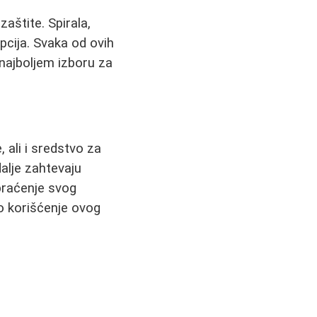
aštite. Spirala,
pcija. Svaka od ovih
najboljem izboru za
 ali i sredstvo za
dalje zahtevaju
praćenje svog
o korišćenje ovog