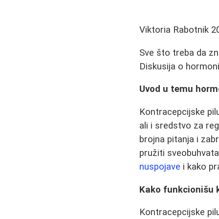
Viktoria Rabotnik
2
Sve što treba da zn
Diskusija o hormon
Uvod u temu hormo
Kontracepcijske pil
ali i sredstvo za r
brojna pitanja i za
pružiti sveobuhvata
nuspojave
i kako pra
Kako funkcionišu k
Kontracepcijske pil