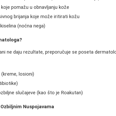
 koje pomažu u obnavljanju kože
vnog brijanja koje može iritirati kožu
 kiselina (noćna nega)
matologa?
ani ne daju rezultate, preporučuje se poseta dermato
(kreme, losioni)
ibiotike)
ozbiljne slučajeve (kao što je Roakutan)
 Ozbiljnim Nuspojavama