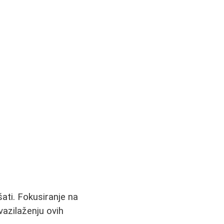
ati. Fokusiranje na
vazilaženju ovih