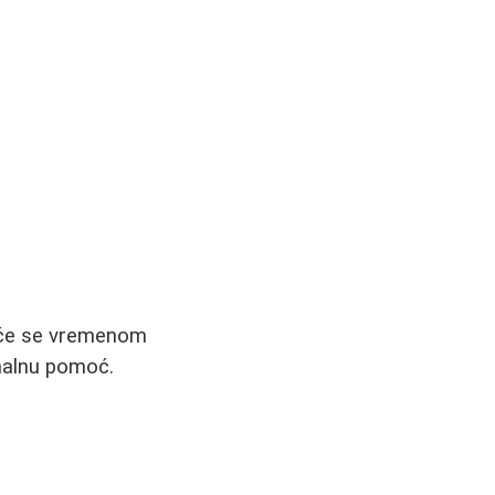
je će se vremenom
onalnu pomoć.