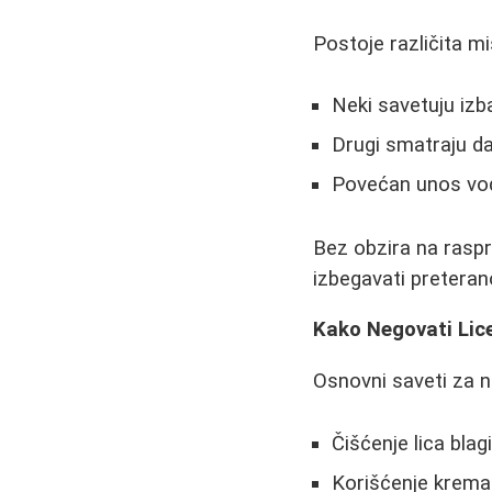
Postoje različita mi
Neki savetuju izb
Drugi smatraju da
Povećan unos vo
Bez obzira na raspr
izbegavati preteran
Kako Negovati Lic
Osnovni saveti za n
Čišćenje lica bla
Korišćenje krema