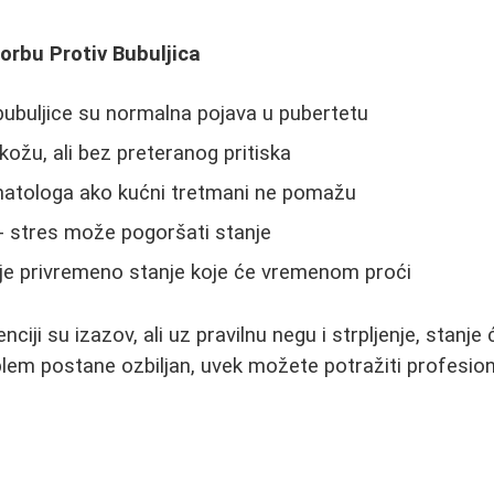
Borbu Protiv Bubuljica
- bubuljice su normalna pojava u pubertetu
kožu, ali bez preteranog pritiska
matologa ako kućni tretmani ne pomažu
 - stres može pogoršati stanje
 je privremeno stanje koje će vremenom proći
nciji su izazov, ali uz pravilnu negu i strpljenje, stan
blem postane ozbiljan, uvek možete potražiti profesi