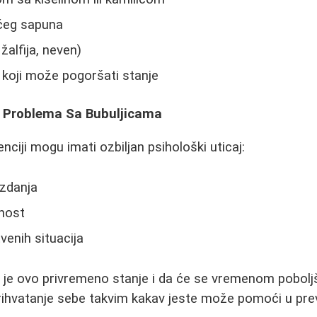
ćeg sapuna
 žalfija, neven)
 koji može pogoršati stanje
i Problema Sa Bubuljicama
nciji mogu imati ozbiljan psihološki uticaj:
zdanja
znost
venih situacija
a je ovo privremeno stanje i da će se vremenom poboljš
prihvatanje sebe takvim kakav jeste može pomoći u pre