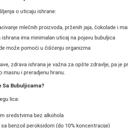
šljenja o uticaju ishrane:
acivanje mlečnih proizvoda, prženih jaja, čokolade i m
 ishrana ima minimalan uticaj na pojavu bubuljica
de može pomoći u čišćenju organizma
ave, zdrava ishrana je važna za opšte zdravlje, pa je p
o masnu i preradjenu hranu.
e Sa Bubuljicama?
egu lica:
gim sredstvima bez alkohola
 sa benzoil peroksidom (do 10% koncentracije)