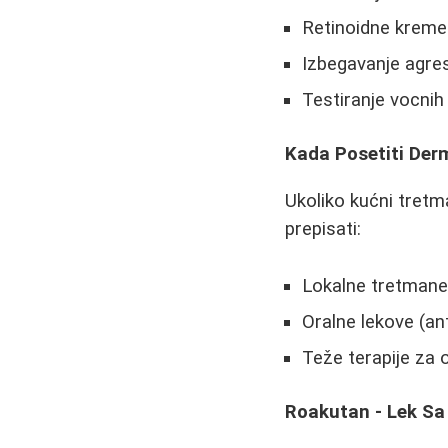
Retinoidne kreme
Izbegavanje agresi
Testiranje vocnih
Kada Posetiti Der
Ukoliko kućni tretm
prepisati:
Lokalne tretmane 
Oralne lekove (ant
Teže terapije za 
Roakutan - Lek Sa