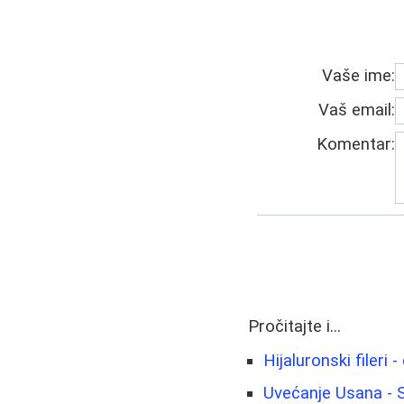
Vaše ime:
Vaš email:
Komentar:
Pročitajte i...
Hijaluronski fileri 
Uvećanje Usana - S