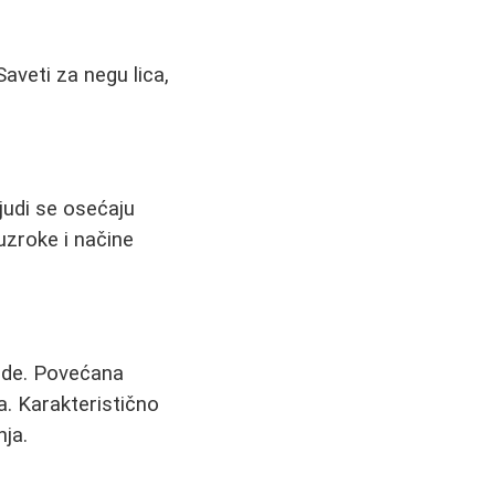
aveti za negu lica,
judi se osećaju
uzroke i načine
ezde. Povećana
. Karakteristično
nja.