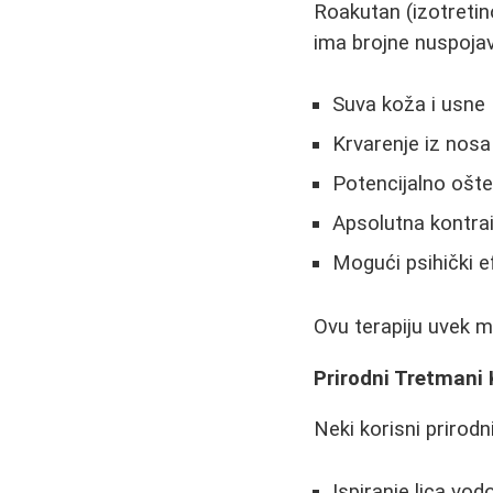
Roakutan (izotretin
ima brojne nuspoja
Suva koža i usne
Krvarenje iz nosa
Potencijalno ošte
Apsolutna kontrai
Mogući psihički e
Ovu terapiju uvek 
Prirodni Tretmani
Neki korisni prirodn
Ispiranje lica vod