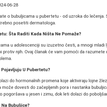
024-06-28
ate o bubuljicama u pubertetu - od uzroka do lečenja. S
otrebno posetiti dermatologa.
tetu: Šta Raditi Kada Ništa Ne Pomaže?
cama u adolescenciji su izuzetno česti, a mnogi mladi l
 protiv njih. Ovaj članak će vam pomoći da razumete 
blema.
 Pojavljuju U Pubertetu?
lazi do hormonalnih promena koje aktiviraju lojne žl
može dovesti do začepljenih pora i nastanka bubuljica
o pogoršava u jesen i zimu, dok leti dolazi do poboljša
e Na Bubuljice?