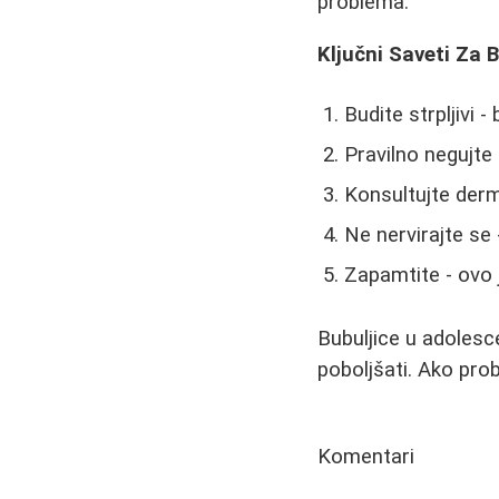
problema.
Ključni Saveti Za 
Budite strpljivi 
Pravilno negujte 
Konsultujte der
Ne nervirajte se
Zapamtite - ovo
Bubuljice u adolesce
poboljšati. Ako pro
Komentari