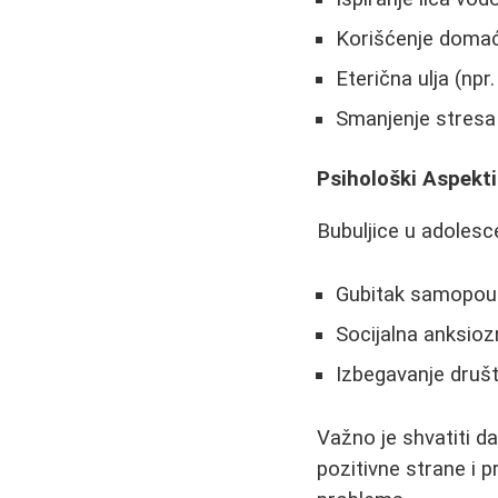
Korišćenje doma
Eterična ulja (npr.
Smanjenje stresa
Psihološki Aspekt
Bubuljice u adolesce
Gubitak samopou
Socijalna anksio
Izbegavanje društ
Važno je shvatiti d
pozitivne strane i 