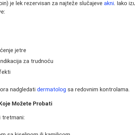
oin) je lek rezervisan za najteže slučajeve
akni
. Iako i
ve:
ćenje jetre
ndikacija za trudnoću
fekti
mora nadgledati
dermatolog
sa redovnim kontrolama.
 Koje Možete Probati
i tretmani:
om sa kiselinom ili kamilicom