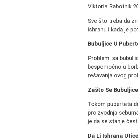
Viktoria Rabotnik
2
Sve što treba da zn
ishranu i kada je p
Bubuljice U Puber
Problemi sa bubulji
bespomoćno u borbi
rešavanja ovog pro
Zašto Se Bubuljice
Tokom puberteta do
proizvodnja sebuma 
je da se stanje čest
Da Li Ishrana Utic