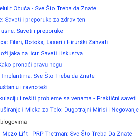
elulit Obuća - Sve Što Treba da Znate
e: Saveti i preporuke za zdrav ten
 usne: Saveti i preporuke
ca: Fileri, Botoks, Laseri i Hirurški Zahvati
ožiljaka na licu: Saveti i iskustva
Kako pronaći pravu negu
a Implantima: Sve Što Treba da Znate
štanju i ravnoteži
kulaciju i rešiti probleme sa venama - Praktični saveti
Tuširanje i Mleka za Telo: Dugotrajni Mirisi i Negovanj
 blogovima
o Mezo Lift i PRP Tretman: Sve Što Treba Da Znate