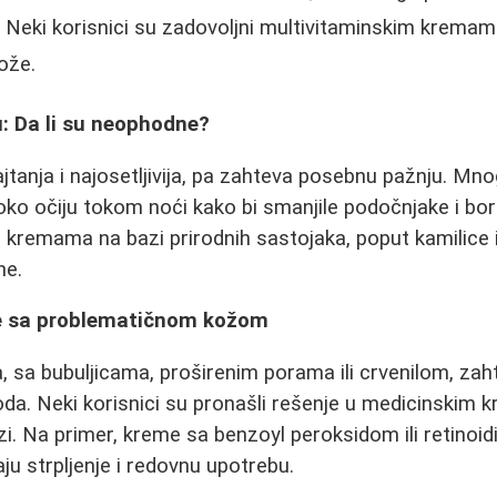
 Neki korisnici su zadovoljni multivitaminskim kremam
ože.
: Da li su neophodne?
ajtanja i najosetljivija, pa zahteva posebnu pažnju. Mn
o očiju tokom noći kako bi smanjile podočnjake i bore
o kremama na bazi prirodnih sastojaka, poput kamilice i
ne.
ke sa problematičnom kožom
 sa bubuljicama, proširenim porama ili crvenilom, zaht
da. Neki korisnici su pronašli rešenje u medicinskim
zi. Na primer, kreme sa benzoyl peroksidom ili retinoi
aju strpljenje i redovnu upotrebu.