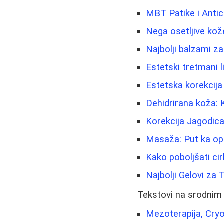
MBT Patike i Antic
Nega osetljive kož
Najbolji balzami za
Estetski tretmani li
Estetska korekcija 
Dehidrirana koža: 
Korekcija Jagodic
Masaža: Put ka opu
Kako poboljšati cir
Najbolji Gelovi za 
Tekstovi na srodnim
Mezoterapija, Cry