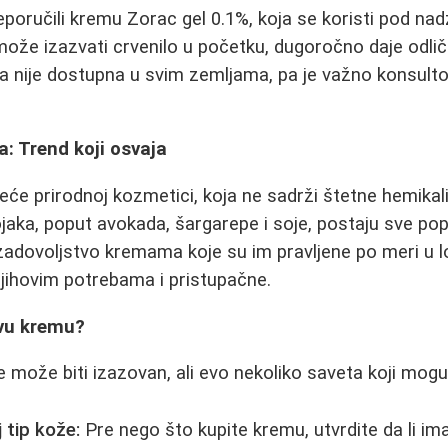
reporučili kremu Zorac gel 0.1%, koja se koristi pod n
ože izazvati crvenilo u početku, dugoročno daje odlič
 nije dostupna u svim zemljama, pa je važno konsulto
: Trend koji osvaja
reće prirodnoj kozmetici, koja ne sadrži štetne hemikali
jaka, poput avokada, šargarepe i soje, postaju sve popu
li zadovoljstvo kremama koje su im pravljene po meri u
njihovim potrebama i pristupačne.
vu kremu?
e može biti izazovan, ali evo nekoliko saveta koji mog
j tip kože:
Pre nego što kupite kremu, utvrdite da li im