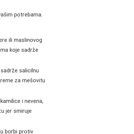
 vašim potrebama.
re ili maslinovog
mama koje sadrže
adrže salicilnu
o kreme za mešovitu
kamilice i nevena,
u jer smiruje
 borbi protiv