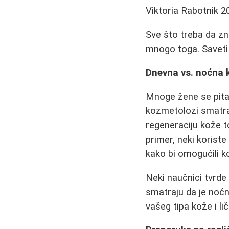
Viktoria Rabotnik
2
Sve što treba da zna
mnogo toga. Saveti 
Dnevna vs. noćna 
Mnoge žene se pitaju
kozmetolozi smatraj
regeneraciju kože t
primer, neki korist
kako bi omogućili k
Neki naučnici tvrd
smatraju da je noćn
vašeg tipa kože i li