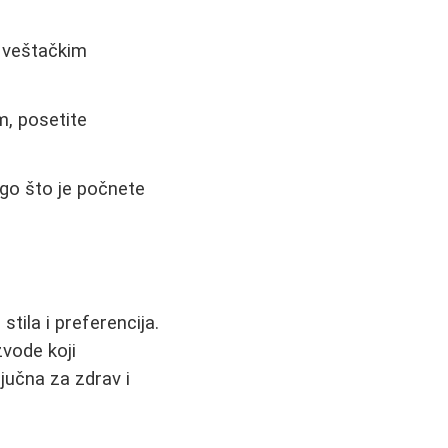
 veštačkim
m, posetite
go što je počnete
stila i preferencija.
zvode koji
jučna za zdrav i