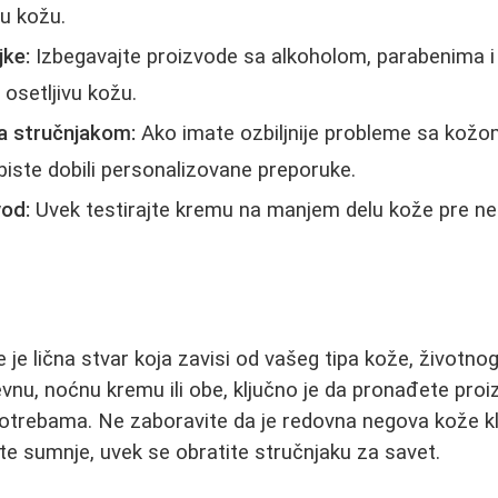
vu kožu.
jke:
Izbegavajte proizvode sa alkoholom, parabenima i
osetljivu kožu.
sa stručnjakom:
Ako imate ozbiljnije probleme sa kožo
iste dobili personalizovane preporuke.
vod:
Uvek testirajte kremu na manjem delu kože pre ne
 je lična stvar koja zavisi od vašeg tipa kože, životnog 
evnu, noćnu kremu ili obe, ključno je da pronađete proi
otrebama. Ne zaboravite da je redovna negova kože kl
ate sumnje, uvek se obratite stručnjaku za savet.