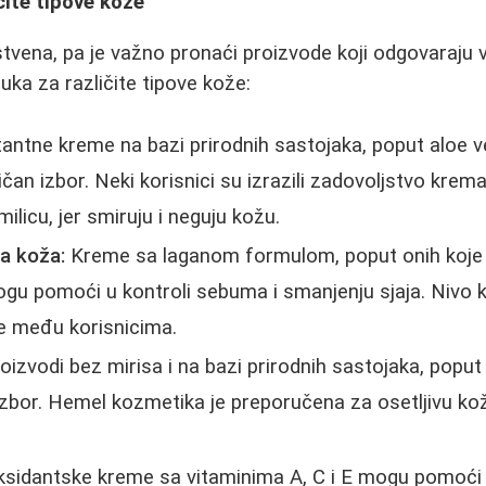
čite tipove kože
stvena, pa je važno pronaći proizvode koji odgovaraju
uka za različite tipove kože:
antne kreme na bazi prirodnih sastojaka, poput aloe ve
ličan izbor. Neki korisnici su izrazili zadovoljstvo kre
milicu, jer smiruju i neguju kožu.
ta koža:
Kreme sa laganom formulom, poput onih koje s
, mogu pomoći u kontroli sebuma i smanjenju sjaja. Niv
e među korisnicima.
oizvodi bez mirisa i na bazi prirodnih sastojaka, poput 
 izbor. Hemel kozmetika je preporučena za osetljivu kož
sidantske kreme sa vitaminima A, C i E mogu pomoći u