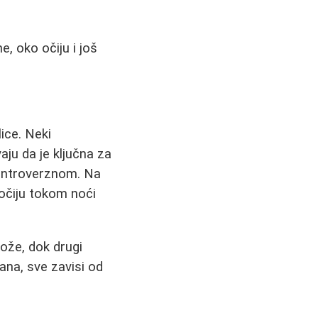
, oko očiju i još
ice. Neki
ju da je ključna za
 kontroverznom. Na
očiju tokom noći
ože, dok drugi
ana, sve zavisi od