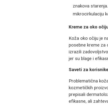
znakova starenja.
mikrocirkulaciju k
Kreme za oko očiju
Koža oko očiju je n
posebne kreme za ok
izrazili zadovoljstv
jer su blage i efikas
Saveti za korisni
Problematična koža,
kozmetičkih proizvo
prepisali dermatolo
efikasne, ali zahtev