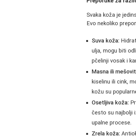
Preporuke za razli
Svaka koža je jedin
Evo nekoliko prepor
Suva koža:
Hidrat
ulja, mogu biti od
pčelinji vosak i ka
Masna ili mešovi
kiselinu ili cink
kožu su popularn
Osetljiva koža:
Pr
često su najbolji
upalne procese.
Zrela koža:
Antiok