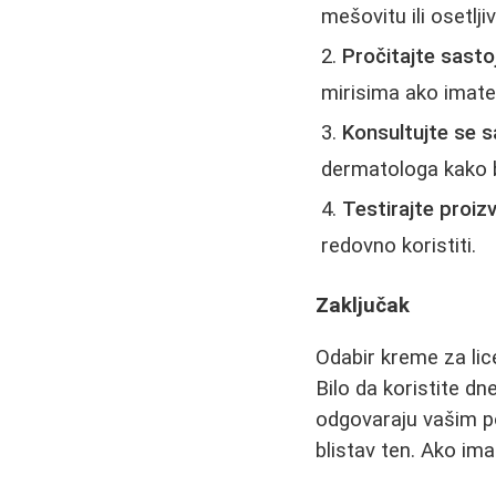
mešovitu ili osetlji
Pročitajte sasto
mirisima ako imate 
Konsultujte se 
dermatologa kako b
Testirajte proiz
redovno koristiti.
Zaključak
Odabir kreme za lice
Bilo da koristite dn
odgovaraju vašim p
blistav ten. Ako im