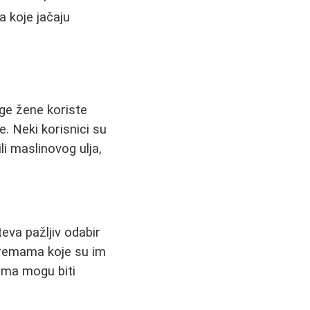
a koje jačaju
oge žene koriste
. Neki korisnici su
li maslinovog ulja,
eva pažljiv odabir
 kremama koje su im
dima mogu biti