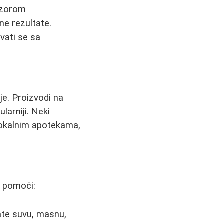
adzorom
ne rezultate.
vati se sa
je. Proizvodi na
larniji. Neki
 lokalnim apotekama,
u pomoći:
ate suvu, masnu,