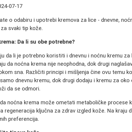
024-07-17
te o odabiru i upotrebi kremova za lice - dnevne, noćne
za svaki tip kože.
krema: Da li su obe potrebne?
 da li je potrebno koristiti i dnevnu i noćnu kremu za l
u da noćna krema nije neophodna, dok drugi naglašava
okom sna. Različiti principi i mišljenja čine ovu temu
e samo dnevnu kremu, dok drugi dodaju i kremu za oko 
oži da se odmori.
e da noćna krema može ometati metaboličke procese k
a regeneracija ključna za zdrav izgled kože. Na kraju d
čnih preferencija.