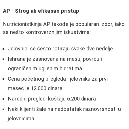
AP - Strog ali efikasan pristup
Nutricionistkinja AP takođe je popularan izbor, iako
sa nešto kontroverznijim iskustvima:
Jelovnici se često rotiraju svake dve nedelje
Ishrana je zasnovana na mesu, povrću i
ograničenim ugljenim hidratima
Cena početnog pregleda i jelovnika za prvi
mesec je 12.000 dinara
Naredni pregledi koštaju 6.200 dinara
Neki klijenti žale na nedostatak raznovrsnosti u
jelovnicima