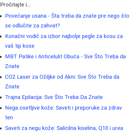
Pročitajte i...
Povećanje usana - Šta treba da znate pre nego što
se odlučite za zahvat?
Konačni vodič za izbor najbolje pegle za kosu za
vaš tip kose
MBT Patike i Anticelulit Obuća - Sve Što Treba da
Znate
CO2 Laser za Ožiljke od Akni: Sve Što Treba da
Znate
Trajna Epilacija: Sve Što Treba Da Znate
Nega osetljive kože: Saveti i preporuke za zdrav
ten
Saveti za negu kože: Salicilna kiselina, Q10 i urea