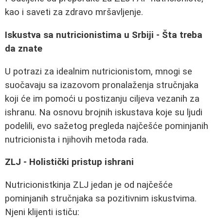
kao i saveti za zdravo mršavljenje.
Iskustva sa nutricionistima u Srbiji - Šta treba
da znate
U potrazi za idealnim nutricionistom, mnogi se
suočavaju sa izazovom pronalaženja stručnjaka
koji će im pomoći u postizanju ciljeva vezanih za
ishranu. Na osnovu brojnih iskustava koje su ljudi
podelili, evo sažetog pregleda najčešće pominjanih
nutricionista i njihovih metoda rada.
ZLJ - Holistički pristup ishrani
Nutricionistkinja ZLJ jedan je od najčešće
pominjanih stručnjaka sa pozitivnim iskustvima.
Njeni klijenti ističu: