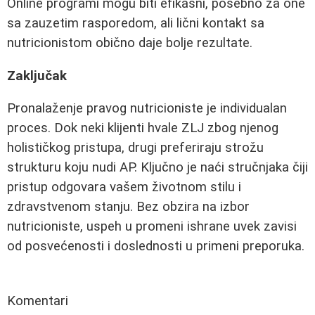
Online programi mogu biti efikasni, posebno za one
sa zauzetim rasporedom, ali lični kontakt sa
nutricionistom obično daje bolje rezultate.
Zaključak
Pronalaženje pravog nutricioniste je individualan
proces. Dok neki klijenti hvale ZLJ zbog njenog
holističkog pristupa, drugi preferiraju strožu
strukturu koju nudi AP. Ključno je naći stručnjaka čiji
pristup odgovara vašem životnom stilu i
zdravstvenom stanju. Bez obzira na izbor
nutricioniste, uspeh u promeni ishrane uvek zavisi
od posvećenosti i doslednosti u primeni preporuka.
Komentari