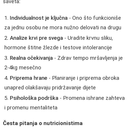
saveta:
Individualnost je ključna
- Ono što funkcioniše
za jednu osobu ne mora nužno delovati na drugu
Analize krvi pre svega
- Uradite krvnu sliku,
hormone štitne žlezde i testove intolerancije
Realna očekivanja
- Zdrav tempo mršavljenja je
2-4kg mesečno
Priprema hrane
- Planiranje i priprema obroka
unapred olakšavaju pridržavanje dijete
Psihološka podrška
- Promena ishrane zahteva
i promenu mentaliteta
Česta pitanja o nutricionistima