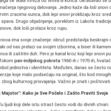
jega se tkala mreža od tetiva ili konca. Ukrašavao se b
tumačenja njegovog delovanja. Jedno kaže da
loši snovi
o
 prvim zracima sunca, dok
lepi snovi
proklizaju kroz sredi
 spava. Drugo objašnjenje, poreklom iz Lakota tradicije
 snove
, dok loši prolaze kroz rupu.
nova ima svoje značenje: obruč predstavlja beskrajni ci
vaki od nas prelazi sa svojim izborima, a biser ili kam
ca ili zaštitni duh. Pero je kanal kroz koji lepi snovi put
. Tokom
pan-indijskog pokreta
1960-ih i 1970-ih, hvata
mbol jedinstva i identiteta. Međutim, danas se često na
erzije koje malo podsećaju na original, što kod mnogih
 zbog kulturnog prisvajanja. Važno je znati i poštovati
Majstor": Kako je Sve Počelo i Zašto Praviti Svoje
ljudi koji dele istu strast često vodi do divnih stvari. 