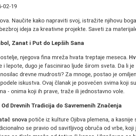
6-02-19
va. Naučite kako napraviti svoj, istražite njihovu boga
 bezbroj ideja za kreativne projekte. Saveti za materijale
bol, Zanat i Put do Lepših Sana
d postelje, njegova fina mreža hvata treptaje meseca.
Hv
i lepote, dugo je fascinirao ljude širom sveta. Da li j
li nosilac drevne mudrosti? Za mnoge, postao je omiljen
i podele iskustva. Ovaj članak je posvećen svima koji s
 - onima koji ih prave, traže ili jednostavno vole.
: Od Drevnih Tradicija do Savremenih Značenja
atač snova
potiče iz kulture Ojibva plemena, a kasnije s
icionalno se pravio od savitljivog obruča od vrbe, koji