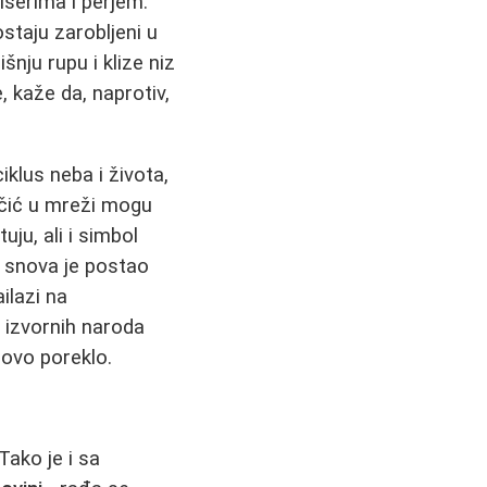
iserima i perjem.
staju zarobljeni u
šnju rupu i klize niz
, kaže da, naprotiv,
klus neba i života,
enčić u mreži mogu
uju, ali i simbol
č snova je postao
ilazi na
 izvornih naroda
 ovo poreklo.
Tako je i sa