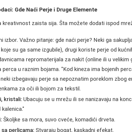
odaci: Gde Naći Perje i Druge Elemente
 kreativnost zaista sija. Šta možete dodati ispod mre
i izbor. Važno pitanje: gde naći perje? Neki ga sakuplja
a koje su ga same izgubile), drugi koriste perje od kućn
davnicama repromaterijala za nakit (online ili u veliki
 perca u raznim bojama. "Kod kineza ima bojenih perca
neki izbegavaju perje sa nepoznatim poreklom zbog en
nkama za oči ili bojom za tekstil.
 kristali:
Ubacuju se u mrežu ili se nanizavaju na konc
 kalenica."
:
Školjke sa mora, suvo cveće, komadići drveta.
 sa perlicama:
Stvaraju bogat, kaskadni efekat.