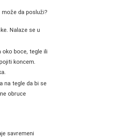
e može da posluži?
ske. Nalaze se u
oko boce, tegle ili
spojiti koncem.
ka.
a na tegle da bi se
gane obruce
daje savremeni