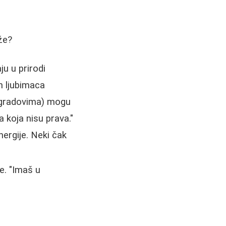
že?
ju u prirodi
ih ljubimaca
m gradovima) mogu
 koja nisu prava."
ergije. Neki čak
e. "Imaš u