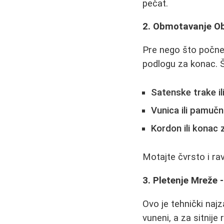
pečat.
2. Obmotavanje O
Pre nego što počnet
podlogu za konac. Št
Satenske trake il
Vunica ili pamučn
Kordon ili konac 
Motajte čvrsto i ra
3. Pletenje Mreže 
Ovo je tehnički najz
vuneni, a za sitnije 