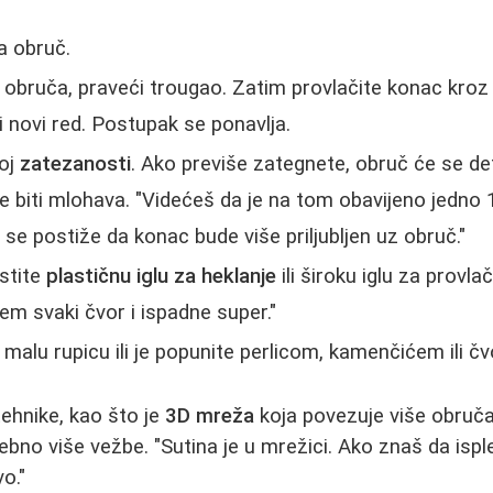
a obruč.
o obruča, praveći trougao. Zatim provlačite konac kro
i novi red. Postupak se ponavlja.
noj
zatezanosti
. Ako previše zategnete, obruč će se de
 biti mlohava. "Videćeš da je na tom obavijeno jedno 
se postiže da konac bude više priljubljen uz obruč."
istite
plastičnu iglu za heklanje
ili široku iglu za provla
em svaki čvor i ispadne super."
 malu rupicu ili je popunite perlicom, kamenčićem ili č
tehnike, kao što je
3D mreža
koja povezuje više obruča, 
rebno više vežbe. "Sutina je u mrežici. Ako znaš da isp
o."