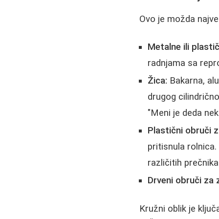
Ovo je možda najveć
Metalne ili plasti
radnjama sa repro
Žica:
Bakarna, alum
drugog cilindrično
"Meni je deda neku
Plastični obruči z
pritisnula rolnic
različitih prečnika
Drveni obruči za 
Kružni oblik je klj