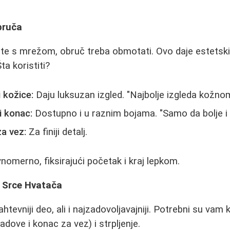
bruča
e s mrežom, obruč treba obmotati. Ovo daje estetski 
a koristiti?
i kožice:
Daju luksuzan izgled. "Najbolje izgleda kožno
i konac:
Dostupno i u raznim bojama. "Samo da bolje i
za vez:
Za finiji detalj.
vnomerno, fiksirajući početak i kraj lepkom.
- Srce Hvatača
ahtevniji deo, ali i najzadovoljavajniji. Potrebni su va
radove i konac za vez) i strpljenje.