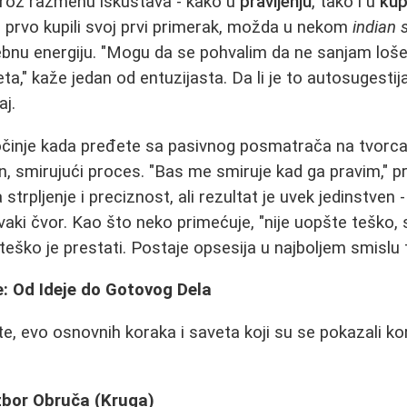
roz razmenu iskustava - kako u
pravljenju
, tako i u
kup
 prvo kupili svoj prvi primerak, možda u nekom
indian 
ebnu energiju. "Mogu da se pohvalim da ne sanjam loše
a," kaže jedan od entuzijasta. Da li je to autosugestija 
aj.
očinje kada pređete sa pasivnog posmatrača na tvorc
n, smirujući proces. "Bas me smiruje kad ga pravim," pr
strpljenje i preciznost, ali rezultat je uvek jedinstven 
svaki čvor. Kao što neko primećuje, "nije uopšte teško
teško je prestati. Postaje opsesija u najboljem smislu t
: Od Ideje do Gotovog Dela
e, evo osnovnih koraka i saveta koji su se pokazali kor
Izbor Obruča (Kruga)