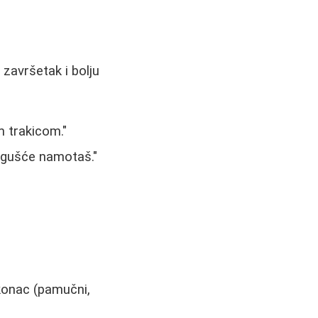
završetak i bolju
m trakicom."
 gušće namotaš."
m konac (pamučni,