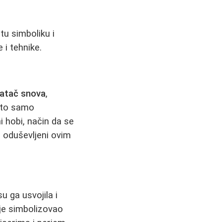
tu simboliku i
 i tehnike.
atač snova
,
e to samo
i hobi, način da se
u oduševljeni ovim
u ga usvojila i
 je simbolizovao