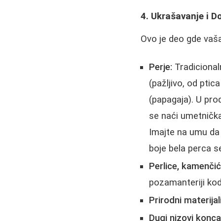
4. Ukrašavanje i D
Ovo je deo gde vaša
Perje:
Tradicionaln
(pažljivo, od ptic
(papagaja). U pro
se naći umetnička
Imajte na umu da 
boje bela perca se
Perlice, kamenčići,
pozamanteriji kod
Prirodni materijali
Dugi nizovi konca