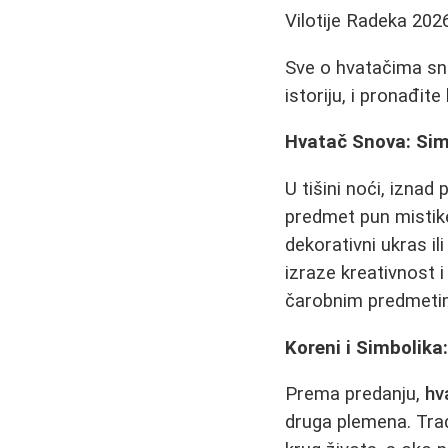
Vilotije Radeka
202
Sve o hvatačima sno
istoriju, i pronađite
Hvatač Snova: Sim
U tišini noći, izna
predmet pun mistike 
dekorativni ukras i
izraze kreativnost 
čarobnim predmetima
Koreni i Simbolika
Prema predanju,
hv
druga plemena. Trad