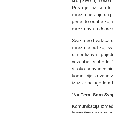
krug života, a oko n
Postoje različita 
mreži i nestaju sa
perje do osobe koja
mreža hvata
dobre
Svaki deo hvatača s
mreža je put koji s
simbolizovati pojedin
vazduha i slobode
široko prihvaćen si
komercijalizovane v
izaziva nelagodnost
"Na Temi Sam Svoj 
Komunikacija između 