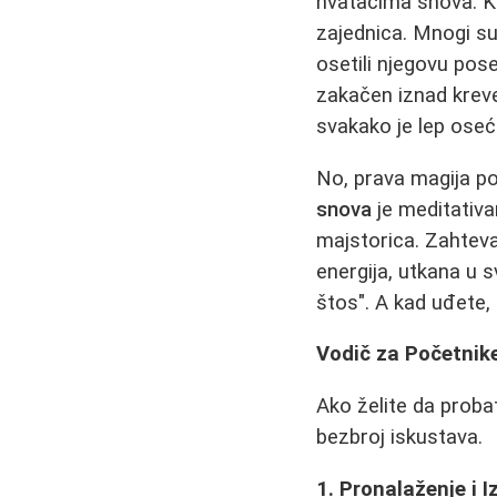
hvatačima snova. K
zajednica. Mnogi su
osetili njegovu pos
zakačen iznad krevet
svakako je lep oseć
No, prava magija p
snova
je meditativa
majstorica. Zahteva 
energija, utkana u 
štos". A kad uđete, 
Vodič za Početnike
Ako želite da probat
bezbroj iskustava.
1. Pronalaženje i 