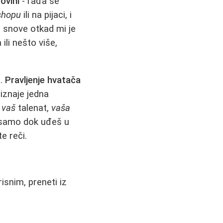
ovini
- rađa se
shopu
ili na pijaci, i
 snove otkad mi je
ili nešto više,
a.
Pravljenje hvatača
iznaje jedna
-
vaš
talenat,
vaša
, samo dok uđeš u
e reči.
isnim, preneti iz