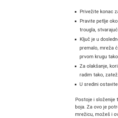
Privežite konac z
Pravite petlje ok
trougla, stvarajuć
Ključ je u dosled
premalo, mreža će
prvom krugu tako 
Za olakšanje, kor
radim tako, zatež
U sredini ostavite
Postoje i složenije 
boja. Za ovo je pot
mrežicu, možeš i ov