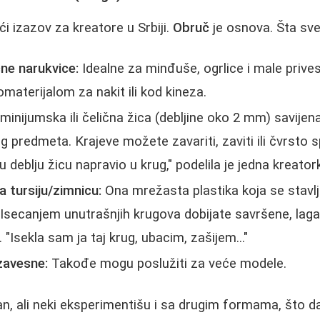
i izazov za kreatore u Srbiji.
Obruč
je osnova. Šta sv
čne narukvice:
Idealne za minđuše, ogrlice i male prive
materijalom za nakit ili kod kineza.
inijumska ili čelična žica (debljine oko 2 mm) savijena 
g predmeta. Krajeve možete zavariti, zaviti ili čvrsto 
 deblju žicu napravio u krug," podelila je jedna kreator
a tursiju/zimnicu:
Ona mrežasta plastika koja se stavlj
a. Isecanjem unutrašnjih krugova dobijate savršene, la
. "Isekla sam ja taj krug, ubacim, zašijem..."
zavesne:
Takođe mogu poslužiti za veće modele.
učan, ali neki eksperimentišu i sa drugim formama, što 