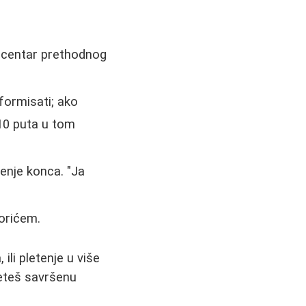
z centar prethodnog
formisati; ako
10 puta u tom
čenje konca. "Ja
vorićem.
ili pletenje u više
leteš savršenu