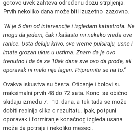
gotovo uvek zahteva određenu dozu strpljenja.
Prvih nekoliko dana može biti izuzetno izazovno.
"Ni je 5 dan od intervencije i izgledam katastrofa. Ne
mogu da jedem, čak i kašasto mi nekako vređa ove
ranice. Usta deluju krivo, sve vreme pulsiraju, usne i
imate grozan ukus u ustima. Znam da je ovo
trenutno i da će za 10ak dana sve ovo da prođe, ali
oporavak ni malo nije lagan. Pripremite se na to."
Ovakva iskustva su česta. Oticanje i bolovi su
maksimalni prvih 48 do 72 sata. Konci se obično
skidaju između 7. i 10. dana, a tek tada se može
dobiti realnija slika o rezultatu. Ipak, potpuni
oporavak i formiranje konačnog izgleda usana
može da potraje i nekoliko meseci.