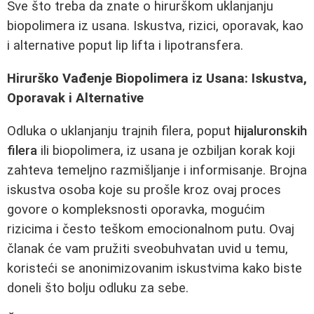
Sve što treba da znate o hirurškom uklanjanju
biopolimera iz usana. Iskustva, rizici, oporavak, kao
i alternative poput lip lifta i lipotransfera.
Hirurško Vađenje Biopolimera iz Usana: Iskustva,
Oporavak i Alternative
Odluka o uklanjanju trajnih filera, poput
hijaluronskih
filera
ili biopolimera, iz usana je ozbiljan korak koji
zahteva temeljno razmišljanje i informisanje. Brojna
iskustva osoba koje su prošle kroz ovaj proces
govore o kompleksnosti oporavka, mogućim
rizicima i često teškom emocionalnom putu. Ovaj
članak će vam pružiti sveobuhvatan uvid u temu,
koristeći se anonimizovanim iskustvima kako biste
doneli što bolju odluku za sebe.