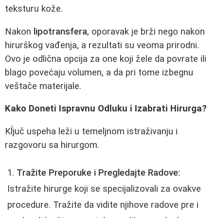
teksturu kože.
Nakon
lipotransfera
, oporavak je brži nego nakon
hirurškog vađenja, a rezultati su veoma prirodni.
Ovo je odlična opcija za one koji žele da povrate ili
blago povećaju volumen, a da pri tome izbegnu
veštače materijale.
Kako Doneti Ispravnu Odluku i Izabrati Hirurga?
Kĺjuč uspeha leži u temeljnom istraživanju i
razgovoru sa hirurgom.
Tražite Preporuke i Pregledajte Radove:
Istražite hirurge koji se specijalizovali za ovakve
procedure. Tražite da vidite njihove radove pre i