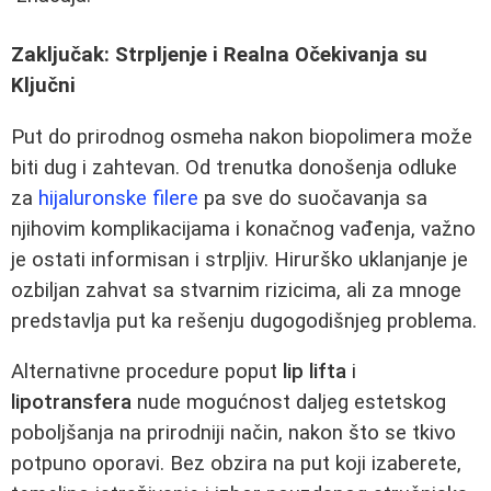
Zaključak: Strpljenje i Realna Očekivanja su
Ključni
Put do prirodnog osmeha nakon biopolimera može
biti dug i zahtevan. Od trenutka donošenja odluke
za
hijaluronske filere
pa sve do suočavanja sa
njihovim komplikacijama i konačnog vađenja, važno
je ostati informisan i strpljiv. Hirurško uklanjanje je
ozbiljan zahvat sa stvarnim rizicima, ali za mnoge
predstavlja put ka rešenju dugogodišnjeg problema.
Alternativne procedure poput
lip lifta
i
lipotransfera
nude mogućnost daljeg estetskog
poboljšanja na prirodniji način, nakon što se tkivo
potpuno oporavi. Bez obzira na put koji izaberete,