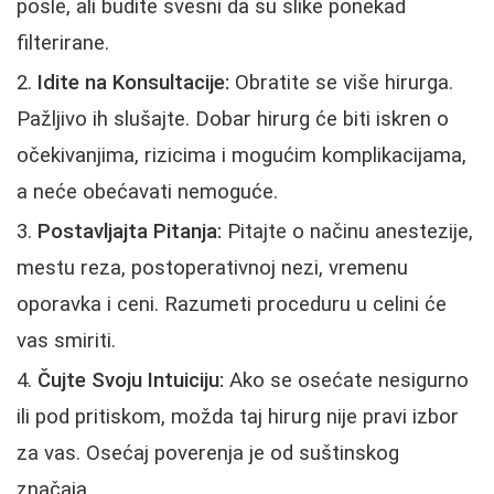
posle, ali budite svesni da su slike ponekad
filterirane.
Idite na Konsultacije:
Obratite se više hirurga.
Pažljivo ih slušajte. Dobar hirurg će biti iskren o
očekivanjima, rizicima i mogućim komplikacijama,
a neće obećavati nemoguće.
Postavljajta Pitanja:
Pitajte o načinu anestezije,
mestu reza, postoperativnoj nezi, vremenu
oporavka i ceni. Razumeti proceduru u celini će
vas smiriti.
Čujte Svoju Intuiciju:
Ako se osećate nesigurno
ili pod pritiskom, možda taj hirurg nije pravi izbor
za vas. Osećaj poverenja je od suštinskog
značaja.