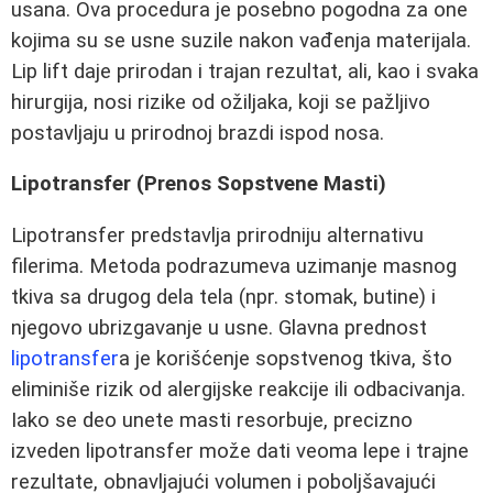
usana. Ova procedura je posebno pogodna za one
kojima su se usne suzile nakon vađenja materijala.
Lip lift daje prirodan i trajan rezultat, ali, kao i svaka
hirurgija, nosi rizike od ožiljaka, koji se pažljivo
postavljaju u prirodnoj brazdi ispod nosa.
Lipotransfer (Prenos Sopstvene Masti)
Lipotransfer predstavlja prirodniju alternativu
filerima. Metoda podrazumeva uzimanje masnog
tkiva sa drugog dela tela (npr. stomak, butine) i
njegovo ubrizgavanje u usne. Glavna prednost
lipotransfer
a je korišćenje sopstvenog tkiva, što
eliminiše rizik od alergijske reakcije ili odbacivanja.
Iako se deo unete masti resorbuje, precizno
izveden lipotransfer može dati veoma lepe i trajne
rezultate, obnavljajući volumen i poboljšavajući