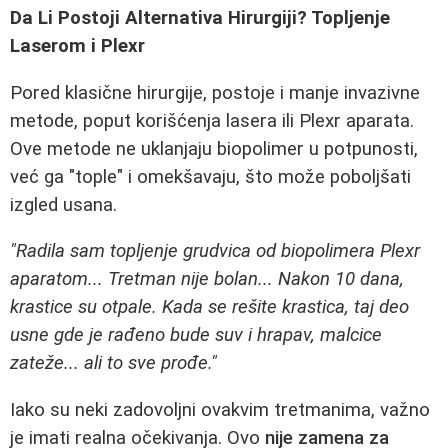
Da Li Postoji Alternativa Hirurgiji? Topljenje
Laserom i Plexr
Pored klasične hirurgije, postoje i manje invazivne
metode, poput korišćenja lasera ili Plexr aparata.
Ove metode ne uklanjaju biopolimer u potpunosti,
već ga "tople" i omekšavaju, što može poboljšati
izgled usana.
"Radila sam topljenje grudvica od biopolimera Plexr
aparatom... Tretman nije bolan... Nakon 10 dana,
krastice su otpale. Kada se rešite krastica, taj deo
usne gde je rađeno bude suv i hrapav, malcice
zateže... ali to sve prođe."
Iako su neki zadovoljni ovakvim tretmanima, važno
je imati realna očekivanja. Ovo
nije zamena za