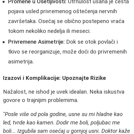
Promene u Osetljivosti:
Utrnulost usana je česta
pojava usled privremenog oštećenja nervnih
završetaka. Osećaj se obično postepeno vraća
tokom nekoliko nedelja ili meseci.
Privremene Asimetrije:
Dok se otok povlači i
tkivo se reorganizuje, može doći do privremenih
asimetrija.
Izazovi i Komplikacije: Upoznajte Rizike
Nažalost, ne ishod je uvek idealan. Neka iskustva
govore o trajnijim problemima.
"Posle više od pola godine, usne su mi hladne kao
led, tvrde kao kamen. Dodir me boli, poljubac me
boli... Izgubila sam osećaj u gornjoj usni. Doktor kaže