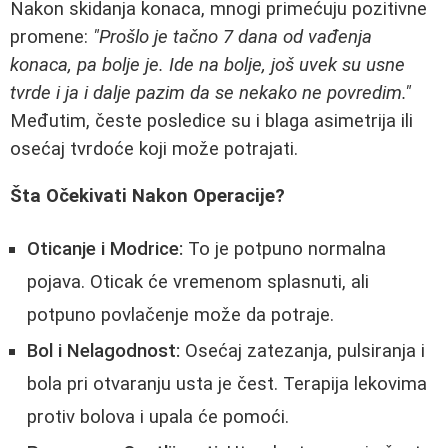
Nakon skidanja konaca, mnogi primećuju pozitivne
promene:
"Prošlo je tačno 7 dana od vađenja
konaca, pa bolje je. Ide na bolje, još uvek su usne
tvrde i ja i dalje pazim da se nekako ne povredim."
Međutim, česte posledice su i blaga asimetrija ili
osećaj tvrdoće koji može potrajati.
Šta Očekivati Nakon Operacije?
Oticanje i Modrice:
To je potpuno normalna
pojava. Oticak će vremenom splasnuti, ali
potpuno povlačenje može da potraje.
Bol i Nelagodnost:
Osećaj zatezanja, pulsiranja i
bola pri otvaranju usta je čest. Terapija lekovima
protiv bolova i upala će pomoći.