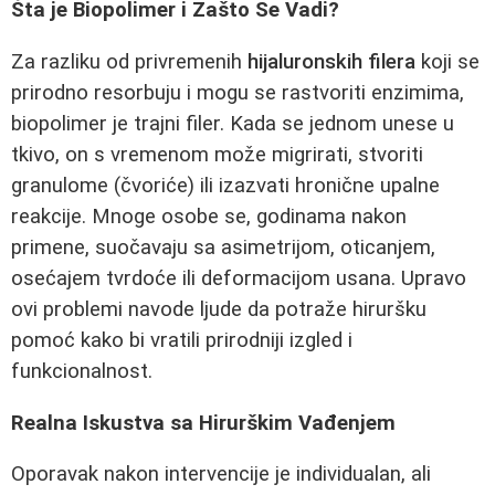
Šta je Biopolimer i Zašto Se Vadi?
Za razliku od privremenih
hijaluronskih filera
koji se
prirodno resorbuju i mogu se rastvoriti enzimima,
biopolimer je trajni filer. Kada se jednom unese u
tkivo, on s vremenom može migrirati, stvoriti
granulome (čvoriće) ili izazvati hronične upalne
reakcije. Mnoge osobe se, godinama nakon
primene, suočavaju sa asimetrijom, oticanjem,
osećajem tvrdoće ili deformacijom usana. Upravo
ovi problemi navode ljude da potraže hiruršku
pomoć kako bi vratili prirodniji izgled i
funkcionalnost.
Realna Iskustva sa Hirurškim Vađenjem
Oporavak nakon intervencije je individualan, ali