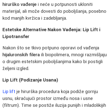
hirurško vađenje
i neće u potpunosti ukloniti
materijal, ali može dovesti do poboljšanja, posebno
kod manjih kvržica i zadebljanja.
Estetske Alternative Nakon Vađenja: Lip Lift i
Lipotransfer
Nakon što se tkivo potpuno oporavi od vađenja
hijaluronskih filera
ili biopolimera, mnogi razmišljaju
o drugim estetskim poboljšanjima kako bi postigli
željeni izgled.
Lip Lift (Podizanje Usana)
Lip lift
je hirurška procedura koja podiže gornju
usnu, skraćujući prostor između nosa i usne
(filtrum). Time se postiže iluzija punijih i mladolikijih