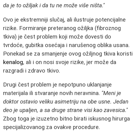
da je to ožiljak i da tu ne može više ništa."
Ovo je ekstremniji slučaj, ali ilustruje potencijalne
rizike. Formiranje preteranog ožiljka (fibroznog
tkiva) je čest problem koji može dovesti do
tvrdoće, gubitka osećaja i narušenog oblika usana.
Ponekad se za smanjenje ovog ožiljnog tkiva koristi
kenalog
, ali i on nosi svoje rizike, jer može da
razgradi i zdravo tkivo.
Drugi čest problem je nepotpuno uklanjanje
materijala ili stvaranje novih neravnina.
"Meni je
doktor ostavio veliku asimetriju na obe usne. Jedan
deo je upaljen, a sa druge strane visi kao zavesica."
Zbog toga je izuzetno bitno birati iskusnog hirurga
specijalizovanog za ovakve procedure.